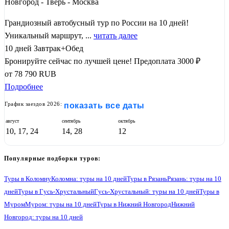
Новгород - Тверь - Москва
Грандиозный автобусный тур по России на 10 дней!
Уникальный маршрут, ...
читать далее
10 дней
Завтрак+Обед
Бронируйте сейчас по лучшей цене!
Предоплата 3000 ₽
от
78 790
RUB
Подробнее
График заездов 2026:
показать все даты
август
сентябрь
октябрь
10, 17, 24
14, 28
12
Популярные подборки туров:
Туры в Коломну
Коломна: туры на 10 дней
Туры в Рязань
Рязань: туры на 10
дней
Туры в Гусь-Хрустальный
Гусь-Хрустальный: туры на 10 дней
Туры в
Муром
Муром: туры на 10 дней
Туры в Нижний Новгород
Нижний
Новгород: туры на 10 дней
Туры в Гороховец
Гороховец: туры на 10 дней
Туры в Владимир