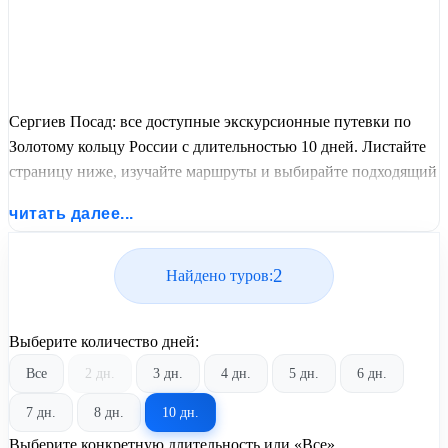
Сергиев Посад: все доступные экскурсионные путевки по
Золотому кольцу России с длительностью 10 дней. Листайте
страницу ниже, изучайте маршруты и выбирайте подходящий
вам экскурсионный или пляжный тур из базы предложений
читать далее...
от United Travel Systems.
2
Найдено туров:
Выберите количество дней:
Все
2 дн.
3 дн.
4 дн.
5 дн.
6 дн.
7 дн.
8 дн.
10 дн.
Выберите конкретную длительность или «Все»