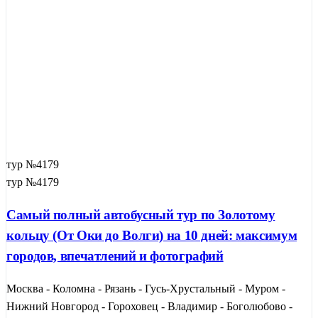
тур №4179
тур №4179
Самый полный автобусный тур по Золотому
кольцу (От Оки до Волги) на 10 дней: максимум
городов, впечатлений и фотографий
Москва - Коломна - Рязань - Гусь-Хрустальный - Муром -
Нижний Новгород - Гороховец - Владимир - Боголюбово -