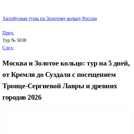
д
Р
Автобусные туры по Золотому кольцу России
Пред.
Тур № 5038
След.
Москва и Золотое кольцо: тур на 5 дней,
от Кремля до Суздаля с посещением
Троице-Сергиевой Лавры и древних
городов 2026