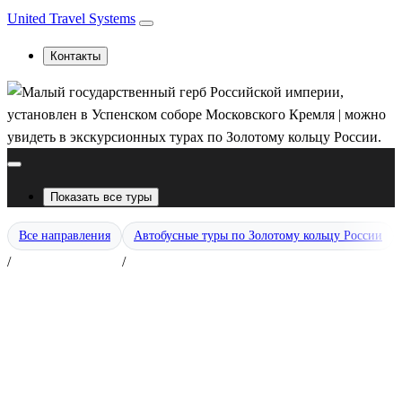
United Travel Systems
Контакты
Показать все туры
М
Все направления
Автобусные туры по Золотому кольцу России
+
/
/
З
к
5
с
Р
и