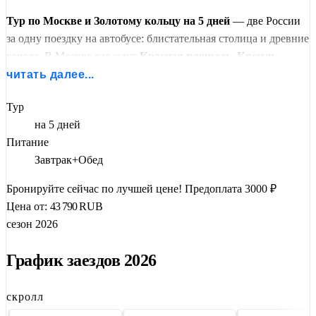
Тур по Москве и Золотому кольцу на 5 дней
— две России
за одну поездку на автобусе: блистательная столица и древние
города. В Москве вас ждут
Красная площадь, Кремль,
ВДНХ
и парк «Зарядье» с Парящим мостом. Свободное время
читать далее...
для прогулок и музеев.
Тур
Затем —
Золотое кольцо: Сергиев Посад
с Троице-
на 5 дней
Сергиевой Лаврой, родина Александра Невского
Питание
Переславль-Залесский
,
Ростов Великий
со знаменитой
Завтрак+Обед
звонницей, ярославские храмы ЮНЕСКО, купеческая
Бронируйте сейчас по лучшей цене!
Предоплата 3000 ₽
Кострома
,
Иваново
и жемчужина
Суздаль
с музеем
Цена от:
43 790
RUB
деревянного зодчества.
сезон 2026
Мест осталось мало — формат «Москва + Золотое кольцо»
проводится редко. Бронируйте сейчас, чтобы увидеть всё
График заездов 2026
самое главное за одну поездку. Мы поможем вам подобрать
удобный вариант!
скролл