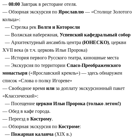
—
08:00
Завтрак в ресторане отеля.
— Обзорная экскурсия по
Ярославлю
— «Столице Золотого
кольца»:
— Стрелка рек
Волги и Которосли
— Волжская набережная,
Успенский кафедральный собор
— Архитектурный ансамбль центра
(ЮНЕСКО)
, церкви
XVII века (в т.ч. церковь Ильи Пророка)
— История первого Русского театра, киношные места
— Экскурсия по территории
Спасо-Преображенского
монастыря
(«Ярославский кремль») — здесь обнаружен
список «Слова о полку Игореве»
— Свободное время
или
за доплату экскурсионный пакет
«Классический»:
— Посещение
церкви Ильи Пророка
(только летом!)
— Обед в кафе города.
— Переезд в
Кострому
.
— Обзорная экскурсия по
Костроме
:
—
Пожарная каланча
(XIX в.)