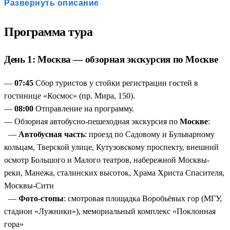
открыточные виды, но и места, где чувствуется настоящий
Развернуть описание
ритм столицы. Театральная площадь, высотки, набережные и
секретные ракурсы, которые знают только местные
Программа тура
Кремль без суеты
— вы попадёте в самое сердце России в
удобное время, с готовыми билетами и понятным маршрутом.
День 1: Москва — обзорная экскурсия по Москве
Никаких очередей и беготни в поисках входа
Золотое кольцо в ритме non-stop
— за три дня мы собираем
—
07:45
Сбор туристов у стойки регистрации гостей в
коллекцию впечатлений, на которую у других уходит неделя.
гостинице «Космос» (пр. Мира, 150).
При этом без гонки: время рассчитано так, чтобы вы успели и
—
08:00
Отправление на программу.
послушать гида, и сделать свои кадры
— Обзорная автобусно-пешеходная экскурсия по
Москве
:
Архитектура под открытым небом
— в Суздале не нужно
—
Автобусная часть
: проезд по Садовому и Бульварному
идти в музей, чтобы увидеть историю. Здесь каждый дом,
кольцам, Тверской улице, Кутузовскому проспекту, внешний
каждая церковь — экспонат. А в Переславле вы коснётесь
осмотр Большого и Малого театров, набережной Москвы-
стен, которые помнят Александра Невского
реки, Манежа, сталинских высоток, Храма Христа Спасителя,
Свобода внутри маршрута
— хотите уйти в отрыв от
Москвы-Сити
группы и гулять самостоятельно? Легко. Хотите добавить
—
Фото-стопы
: смотровая площадка Воробьёвых гор (МГУ,
экскурсии? Тоже можно. Тур подстраивается под ваш стиль
стадион «Лужники»), мемориальный комплекс «Поклонная
путешествия
гора»