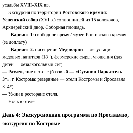
усадьбы XVIII–XIX вв.
— Экскурсия по территории
Ростовского кремля
:
Успенский собор
(XVI в.) со звонницей из 15 колоколов,
Архиерейский двор, Соборная площадь.
—
Вариант 1
: свободное время / музеи Ростовского кремля
(за доплату)
—
Вариант 2
: посещение
Медоварни
— дегустация
медовых напитков (18+), фермерские сыры, угощения (для
детей — безалкогольный сет)
— Размещение в отеле (базовый —
«Сусанин Парк-отель
3*»
, г. Кострома; резервные — отели Костромы и Ярославля
3–4*).
— Ужин в ресторане отеля.
— Ночь в отеле.
День 4: Экскурсионная программа по Ярославлю,
экскурсия по Костроме