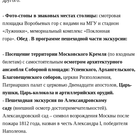
другого.
-
Фото-стопы в знаковых местах столицы:
смотровая
площадка Воробьевых гор с видами на МГУ и стадион
«Лужники», мемориальный комплекс «Поклонная
гора».
Обед
.
В программе пешеходной части экскурсии:
-
Посещение территории Московского Кремля
(по входным
билетам) с самостоятельным
осмотром архитектурного
ансамбля Соборной площади: Успенского, Архангельского,
Благовещенского соборов,
церкви Ризположения,
Патриарших палат с церковью Двенадцати апостолов,
Царь-
пушки, Царь-колокола и артиллерийских орудий.
-
Пешеходная экскурсия по Александровскому
саду
(внешний осмотр достопримечательностей).
Александровский сад – символ возрождения Москвы после
пожара 1812 года, назван в честь Александра I, победителя
Наполеона.