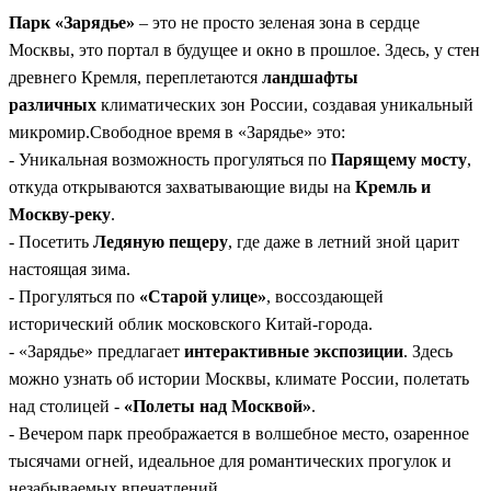
Парк «Зарядье»
– это не просто зеленая зона в сердце
Москвы, это портал в будущее и окно в прошлое. Здесь, у стен
древнего Кремля, переплетаются
ландшафты
различных
климатических зон России, создавая уникальный
микромир.Свободное время в «Зарядье» это:
- Уникальная возможность прогуляться по
Парящему мосту
,
откуда открываются захватывающие виды на
Кремль и
Москву-реку
.
- Посетить
Ледяную пещеру
, где даже в летний зной царит
настоящая зима.
- Прогуляться по
«Старой улице»
, воссоздающей
исторический облик московского Китай-города.
- «Зарядье» предлагает
интерактивные экспозиции
. Здесь
можно узнать об истории Москвы, климате России, полетать
над столицей -
«Полеты над Москвой»
.
- Вечером парк преображается в волшебное место, озаренное
тысячами огней, идеальное для романтических прогулок и
незабываемых впечатлений.