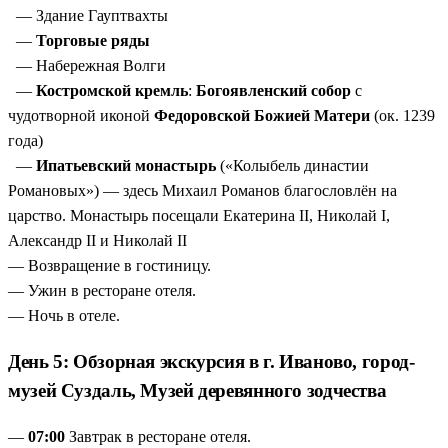
— Здание Гауптвахты
—
Торговые ряды
— Набережная Волги
—
Костромской кремль
:
Богоявленский собор
с
чудотворной иконой
Федоровской Божией Матери
(ок. 1239
года)
—
Ипатьевский монастырь
(«Колыбель династии
Романовых») — здесь Михаил Романов благословлён на
царство. Монастырь посещали Екатерина II, Николай I,
Александр II и Николай II
— Возвращение в гостиницу.
— Ужин в ресторане отеля.
— Ночь в отеле.
День 5: Обзорная экскурсия в г. Иваново, город-
музей Суздаль, Музей деревянного зодчества
—
07:00
Завтрак в ресторане отеля.