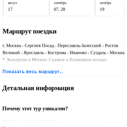
август
сентябрь
октябрь
17
07, 28
19
Маршрут поездки
г. Москва - Сергиев Посад - Переславль-Залесский - Ростов
Великий - Ярославль - Кострома - Иваново - Суздаль - Москва
* Экскурсии в Москве: Садовое и Бульварное кольцо,
Тверская улица и Кутузовский проспект, Большой и Малый
Показать весь маршрут...
театры, набережная Москвы-реки, Манеж, Сталинские
высотки, Храм Христа Спасителя, небоскрёбы Москвы-Сити,
Детальная информация
Фото-стопы на смотровой площадке Воробьевых гор с
видами на МГУ и стадион «Лужники», мемориальный
комплекс «Поклонная гора», экскурсия по Красной площади
Почему этот тур уникален?
и Александровскому саду, Московский Кремль, прогулка по
ВДНХ с гидом-экскурсоводом
Москва глазами москвича
— мы покажем не только