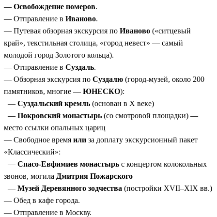
—
Освобождение номеров
.
— Отправление в
Иваново
.
— Путевая обзорная экскурсия по
Иваново
(«ситцевый
край», текстильная столица, «город невест» — самый
молодой город Золотого кольца).
— Отправление в
Суздаль
.
— Обзорная экскурсия по
Суздалю
(город-музей, около 200
памятников, многие —
ЮНЕСКО
):
—
Суздальский кремль
(основан в X веке)
—
Покровский монастырь
(со смотровой площадки) —
место ссылки опальных цариц
— Свободное время
или
за доплату экскурсионный пакет
«Классический»:
—
Спасо-Евфимиев монастырь
с концертом колокольных
звонов, могила
Дмитрия Пожарского
—
Музей Деревянного зодчества
(постройки XVII–XIX вв.)
— Обед в кафе города.
— Отправление в Москву.