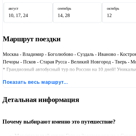
август
сентябрь
октябрь
10, 17, 24
14, 28
12
Маршрут поездки
Москва - Владимир - Боголюбово - Суздаль - Иваново - Костром
Печоры - Псков - Старая Русса - Великий Новгород - Тверь - М
* Грандиозный автобусный тур по России на 10 дней! Уникал
Суздаля, купеческая Кострома, пушкинские места в Михайловс
Показать весь маршрут...
школьников и любителей истории. Путешествие с профессион
Детальная информация
Почему выбирают именно это путешествие?
Максимальный охват:
Города Золотого кольца + Север