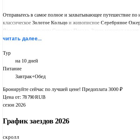
Отправьтесь в самое полное и захватывающее путешествие п
классическое
Золотое Кольцо
и живописное
Серебряное Оже
Ярославль к святыням Сергиева Посада. Затем маршрут уведет 
путешествие в колыбели российской демократии — Великом Н
читать далее...
Это путешествие для тех, кто хочет увидеть настоящую Росси
Тур
насыщенная экскурсионная программа с посещением всех ключ
на 10 дней
Питание
Завтрак+Обед
Бронируйте сейчас по лучшей цене!
Предоплата 3000 ₽
Цена от:
78 790
RUB
сезон 2026
График заездов 2026
скролл