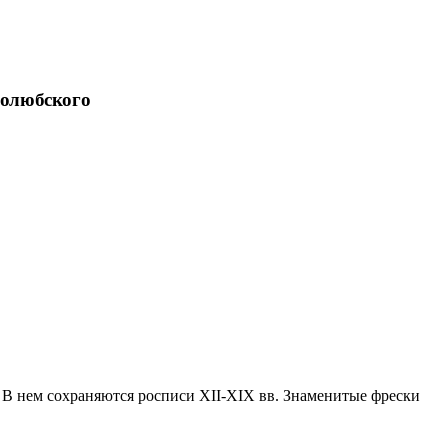
Святогорский) и древних кремлей.
тарой Руссе.
голюбского
нам и влюбляетесь в Россию — такую разную и такую
 В нем сохраняются росписи XII-XIX вв. Знаменитые фрески