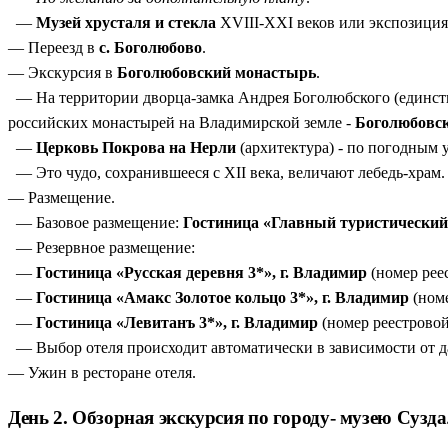
—
Музей хрусталя и стекла
XVIII-XXI веков или экспозици
— Переезд в
с. Боголюбово
.
— Экскурсия в
Боголюбовский монастырь
.
— На территории дворца-замка Андрея Боголюбского (единстве
российских монастырей на Владимирской земле -
Боголюбовс
—
Церковь Покрова на Нерли
(архитектура) - по погодным 
— Это чудо, сохранившееся с ХII века, величают лебедь-храм.
— Размещение.
— Базовое размещение:
Гостиница «Главный туристический 
— Резервное размещение:
—
Гостиница «Русская деревня 3*», г. Владимир
(номер рее
—
Гостиница «Амакс Золотое кольцо 3*», г. Владимир
(номе
—
Гостиница «Левитанъ 3*», г. Владимир
(номер реестрово
— Выбор отеля происходит автоматически в зависимости от да
— Ужин в ресторане отеля.
День 2. Обзорная экскурсия по городу- музею Сузда