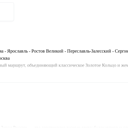
а - Ярославль - Ростов Великий - Переславль-Залесский - Серги
осква
ьный маршрут, объединяющий классическое Золотое Кольцо и ж
ком, крепости Пскова и Изборска, родина Достоевского и велич
альным гидом от Москвы до Москвы.
о-Запад России — два совершенно разных мира: белокаменные с