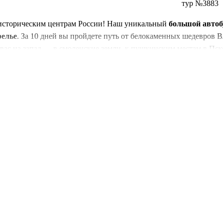
тур №3883
о историческим центрам России! Наш уникальный
большой автоб
релье
. За 10 дней вы пройдете путь от белокаменных шедевров 
вас на запад — в смоленские земли, к пушкинским местам в Пско
овгороде.
ю: её древние кремли, действующие монастыри, уютные провинц
евых достопримечательностей. Все входные билеты уже включе