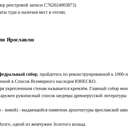
ер реестровой записи С762024003873)
ты тура и наличия мест в отелях.
а по Ярославлю
федральный собор
, пройдетесь по реконструированной к 1000
юченной в Список Всемирного наследия ЮНЕСКО.
аря укрепленным стенам называется кремлём. Главный собор мон
наружен рукописный список шедевра древнерусской литературы 
ер - зимой) - выдающийся памятник архитектуры ярославской шко
Волге, одной из жемчужин Золотого кольца.