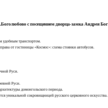
щих монастырей (Троице-Сергиева Лавра, Псково-Печерский, 
овское, Тригорское, Петровское) и дом-музей Достоевского в С
 с.Боголюбово с посещением дворца-замка Андрея Бо
аки и экскурсии уже в программе. Вы просто смотрите по сторо
ым удобным транспортом.
справа от гостиницы «Космос»: схема стоянки автобусов.
чной Руси.
ревней Руси.
рхитектуры домонгольского периода.
ется уникальной сокровищницей русского церковного искусства.