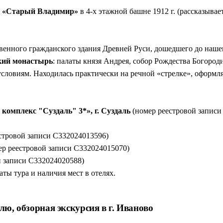
я
«Старый Владимир»
в 4-х этажной башне 1912 г. (рассказывает
нного гражданского здания Древней Руси, дошедшего до нашего
кий монастырь
: палаты князя Андрея, собор Рождества Богород
условиям. Находилась практически на речной «стрелке», оформ
комплекс "Суздаль" 3*», г. Суздаль
(номер реестровой записи
стровой записи С332024013596)
р реестровой записи С332024015070)
й записи С332024020588)
ты тура и наличия мест в отелях.
лю, обзорная экскурсия в г. Иваново