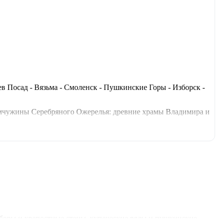
ев Посад - Вязьма - Смоленск - Пушкинские Горы - Изборск -
емчужины Серебряного Ожерелья: древние храмы Владимира и
ественный Новгород. Идеальный тур по России для всей семьи,
оборы и крепостные стены, купеческие ряды и пушкинские