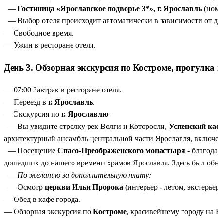
—
Гостиница «Ярославское подворье 3*», г. Ярославль
(ном
— Выбор отеля происходит автоматически в зависимости от да
— Свободное время.
— Ужин в ресторане отеля.
День 3. Обзорная экскурсия по Костроме, прогулк
— 07:00 Завтрак в ресторане отеля.
— Переезд в
г. Ярославль
.
— Экскурсия по
г. Ярославлю
.
— Вы увидите стрелку рек Волги и Которосли,
Успенский ка
архитектурный ансамбль центральной части Ярославля, вкл
— Посещение
Спасо-Преображенского монастыря
- благод
дошедших до нашего времени храмов Ярославля. Здесь был об
—
По желанию за дополнительную плату:
— Осмотр
церкви Ильи Пророка
(интерьер - летом, экстерь
— Обед в кафе города.
— Обзорная экскурсия по
Костроме
, красивейшему городу на 