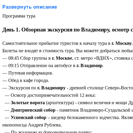
усадьбы, суздальские луга и псковские скалы.
Развернуть описание
Живая история:
Посещение объектов ЮНЕСКО, действую
Программа тура
Литературное паломничество:
Усадьбы Пушкина (Михайл
День 1. Обзорная экскурсия по Владимиру, осмотр
Никакой суеты и головной боли:
Автобус, отели, завтр
настоящую.
Самостоятельное прибытие туристов к началу тура в
г. Москву
.
Билеты не входят в стоимость тура. Вы можете добраться люб
— 08:45 Сбор группы в
г. Москве
, ст. метро «ВДНХ», стоянка 
— 09:15 Отправление на автобусе в
г. Владимир
.
— Путевая информация.
— Обед в кафе города.
— Экскурсия по
г. Владимиру
- древней столице Северо-Восто
— Осмотр достопримечательностей 12 века:
—
Золотые ворота
(архитектура) - символ величия и мощи Д
—
Дмитриевский собор
- памятник Владимиро-Суздальской а
—
Успенский собор
– шедевр белокаменного зодчества. Явля
иконописца Андрея Рублева.
—
По желанию за дополнительную плату: