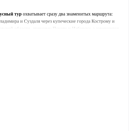
усный тур
охватывает сразу два знаменитых маршрута:
Владимира и Суздаля через купеческие города Кострому и
вской области, древнему Пскову и Изборску, а завершится
иальные улочки и великолепные пейзажи. Вас ждет
ны в стоимость!