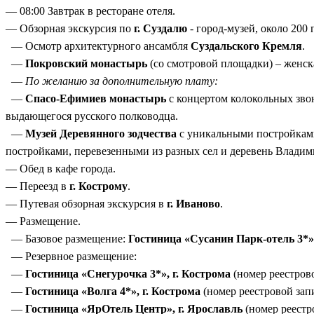
— 08:00 Завтрак в ресторане отеля.
— Обзорная экскурсия по
г. Суздалю
- город-музей, около 20
— Осмотр архитектурного ансамбля
Суздальского Кремля
.
—
Покровский монастырь
(со смотровой площадки) – женска
—
По желанию за дополнительную плату:
—
Спасо-Ефимиев монастырь
с концертом колокольных зво
выдающегося русского полководца.
—
Музей Деревянного зодчества
с уникальными постройками
постройками, перевезенными из разных сел и деревень Владим
— Обед в кафе города.
— Переезд в
г. Кострому
.
— Путевая обзорная экскурсия в
г. Иваново
.
— Размещение.
— Базовое размещение:
Гостиница «Сусанин Парк-отель 3*»,
— Резервное размещение:
—
Гостиница «Снегурочка 3*», г. Кострома
(номер реестров
—
Гостиница «Волга 4*», г. Кострома
(номер реестровой зап
—
Гостиница «ЯрОтель Центр», г. Ярославль
(номер реестр