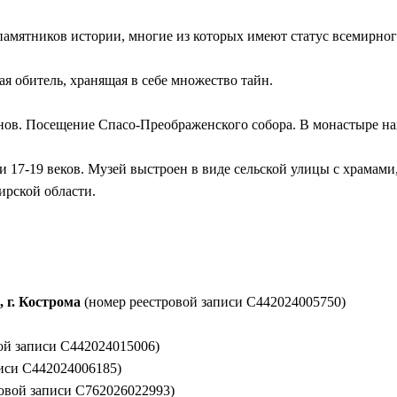
0 памятников истории, многие из которых имеют статус всемир
я обитель, хранящая в себе множество тайн.
нов. Посещение Спасо-Преображенского собора. В монастыре н
 17-19 веков. Музей выстроен в виде сельской улицы с храмам
ирской области.
 г. Кострома
(номер реестровой записи С442024005750)
ой записи С442024015006)
иси С442024006185)
овой записи С762026022993)