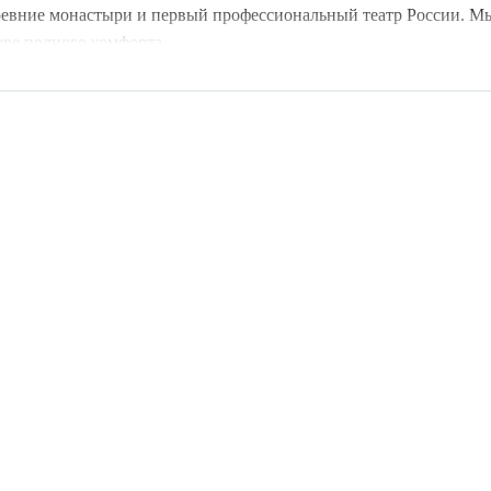
древние монастыри и первый профессиональный театр России. Мы
ере полного комфорта.
еские открытия с европейским уровнем комфорта. В наших прог
ам. Вы узнаете, почему ярославские храмы считаются вершиной 
 ценит эстетику и глубину.