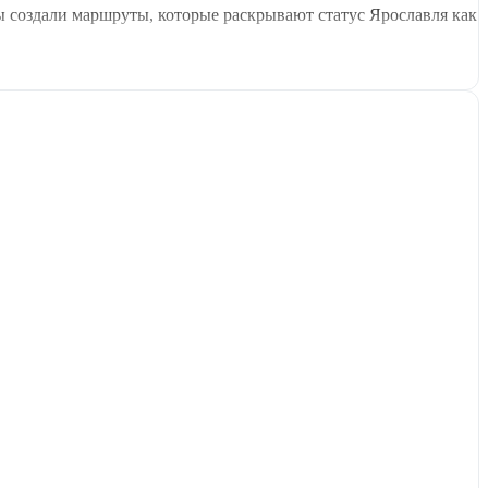
 создали маршруты, которые раскрывают статус Ярославля как
раммах могут быть объединены посещение объектов ЮНЕСКО с
русского зодчества, и увидите город, чей облик запечатлен на