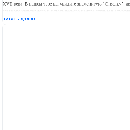
XVII века. В нашем туре вы увидите знаменитую "Стрелку", 
главного культурного и исторического центра страны в атмосф
читать далее...
Ярославль — это город для тех, кто любит сочетать историч
дегустацией местной кухни и прогулками по старинным квартал
1000-рублевой купюре. Это идеальное путешествие для тех, кто