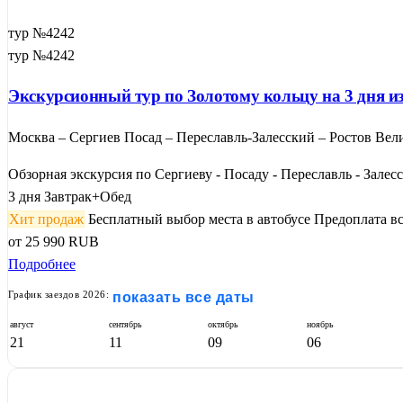
тур №4242
тур №4242
Экскурсионный тур по Золотому кольцу на 3 дня 
Москва – Сергиев Посад – Переславль-Залесский – Ростов Вел
Обзорная экскурсия по Сергиеву - Посаду - Переславль - Залесск
3 дня
Завтрак+Обед
Хит продаж
Бесплатный выбор места в автобусе
Предоплата вс
от
25 990
RUB
Подробнее
График заездов 2026:
показать все даты
август
сентябрь
октябрь
ноябрь
21
11
09
06