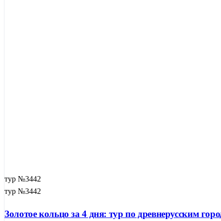
тур №3442
тур №3442
Золотое кольцо за 4 дня: тур по древнерусским г