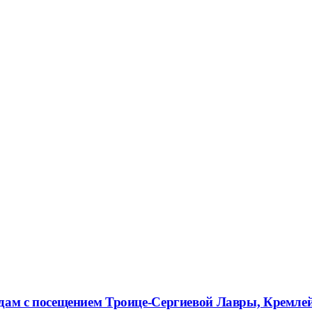
ородам с посещением Троице-Сергиевой Лавры, Кремл