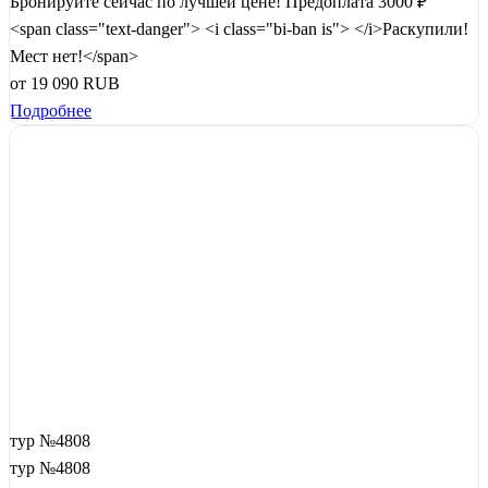
Бронируйте сейчас по лучшей цене!
Предоплата 3000 ₽
<span class="text-danger"> <i class="bi-ban is"> </i>Раскупили!
Мест нет!</span>
от
19 090
RUB
Подробнее
тур №4808
тур №4808