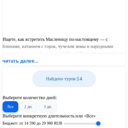
Ищете, как встретить Масленицу по-настоящему — с
блинами, катанием с горок, чучелом зимы и народными
гуляниями в атмосфере древней Руси?
Туры на масленицу из
Москвы
предлагают уникальную возможность погрузиться в
читать далее...
один из самых тёплых и ярких праздников славянской
культуры. Это не просто экскурсия — это участие в живом
14
Найдено туров:
обряде, где каждый может стать частью традиции.
Как напоминают наши предки: «Не жалей зиму — весна
Выберите количество дней:
будет». А Масленица — её символическое прощание.
Все
2 дн.
3 дн.
Автобусные туры на Масленицу из Москвы. Раннее
Выберите конкретную длительность или «Все»
бронирование, цены ниже!
Бюджет:
от
14 590
до
29 900
RUB