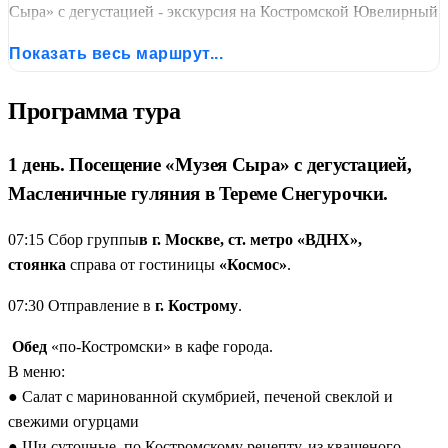
Сыра» с дегустацией - экскурсия на Костромской Ювелирный
завод - Масленичные дни в Тереме Снегурочки - экскурсия на
Показать весь маршрут...
единственную в России Сумароковскую лосеферму
Программа тура
1 день. Посещение «Музея Сыра» с дегустацией,
Масленичные гуляния в Тереме Снегурочки.
07:15 Сбор группы
в г. Москве, ст. метро «ВДНХ»,
стоянка
справа от гостиницы
«Космос»
.
07:30 Отправление в
г. Кострому
.
Обед
«по-Костромски» в кафе города.
В меню:
● Салат с маринованной скумбрией, печеной свеклой и
свежими огурцами
● Щи суточные, по Костромскому рецепту, из квашеного