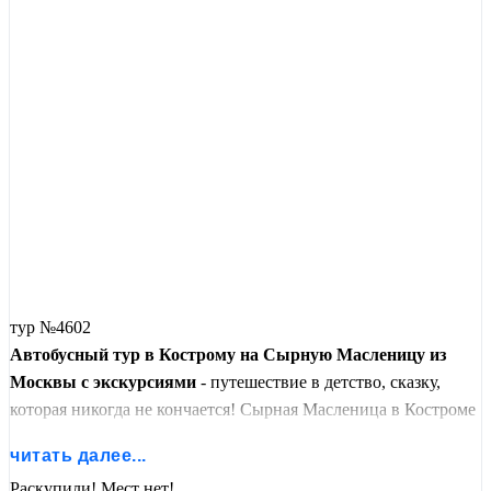
тур №4602
Автобусный тур в Кострому на Сырную Масленицу из
Москвы с экскурсиями
- путешествие в детство, сказку,
которая никогда не кончается! Сырная Масленица в Костроме
- это веселый масленичный разгуляй, наивкуснейшие
читать далее...
угощения и празднование Масленицы в исконно русских
Раскупили! Мест нет!