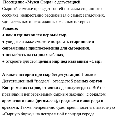
Посещение «Музея Сыра» с дегустацией.
Сырный сомелье проведет гостей по залам старинного
особняка, непрестанно рассказывая о самых загадочных,
удивительных и неожиданных сырных историях.
Узнаете:
●
как и где появился первый сыр,
● увидите и даже сможете потрогать
старинные и
современные приспособления для сыроделия,
● посмеётесь на
сырных забавах
,
● откроете для себя
целый мир под названием «Сыр»
.
А какие истории про сыр без дегустации!
Попав в
Дегустационный "подвал", отведаете
5 разных сортов
Костромских сыров,
от мягких до полутвердых. Всё по
правилам и непререкаемым сырным законам...с
бокалом
ароматного вина (детям-сок), гроздьями винограда и
орехами.
Также, непременно будет время посетить известную
«Сырную биржу» на центральной площади города.