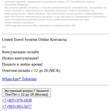
публичной офертой, определяемой положениями статьи 437 Гражданского кодекса
Российской Федерации.
Все названия брендов, логотипы и объекты интеллектуальной собственности, упоминаемые на
сайте citytravels.ru, принадлежат их законным владельцам. Сайт не претендует на
аффилированность с этими брендами. Они используются исключительно в информационных
целях для описания туристических программ и услуг. Все услуги по бронированию и организации
туров оказываются компанией United Travel Systems самостоятельно или через
авторизованных партнеров.
* WhatsApp принадлежит Meta, признанной экстремистской в РФ.
United Travel Systems Online Контакты
Консультации онлайн
Нужна консультация?
Пишите в любое время!
Ответим онлайн с 12 до 20 (МСК)
WhatsApp*
Telegram
Экстренный вопрос? Звоните!
Пон-Пят с 12 до 18 (Москва)
+7 (495) 979-1838
+7 (993) 893-5077