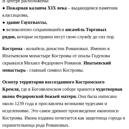
В центре расположены:
●
Пожарная каланча XIX века
– выдающимся памятник
классицизма,
●
здание Гауптвахты,
● великолепно сохранившийся
ансамбль Торговых
рядов,
которые исправно несут свою службу до сих пор.
Кострома
- колыбель династии Романовых. Именно в
Ипатьевском монастыре Костромы от опалы Годунова
скрывался Михаил Федорович Романов.
Ипатьевский
монастырь
- главный символ Костромы.
Осмотр территории воссозданного Костромского
Кремля,
где в Богоявленском соборе хранится
чудотворная
икона Федоровской божьей матери.
Она была написана
около 1239 года и прославлена великими чудесами и
исцелениями. Это самое древнее произведение иконописи
Костромы. Икона издавна почитается как защитница города и
охранительница рода Романовых.