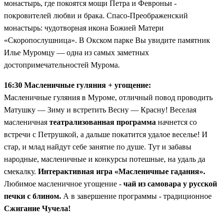
монастырь, где покоятся мощи Петра и Февроньи -
покровителей любви и брака. Спасо-Преображенский
монастырь: чудотворная икона Божией Матери
«Скоропослушница». В Окском парке Вы увидите памятник
Илье Муромцу — одна из самых заметных
достопримечательностей Мурома.
16:30 Масленичные гуляния + угощение:
Масленичные гуляния в Муроме, отличный повод проводить
Матушку — Зиму и встретить Весну — Красну! Веселая
масленичная
театрализованная программа
начнется со
встречи с Петрушкой, а дальше покатится удалое веселье! И
стар, и млад найдут себе занятие по душе. Тут и забавы
народные, масленичные и конкурсы потешные, на удаль да
смекалку.
Интерактивная игра «Масленичные гадания».
Любимое масленичное угощение -
чай из самовара у русской
печки с блином.
А в завершение программы - традиционное
Сжигание Чучела!