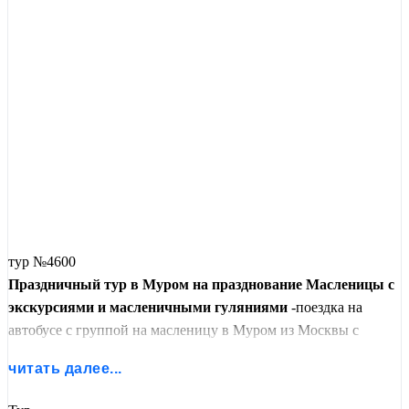
тур №4600
Праздничный тур в Муром на празднование Масленицы с
экскурсиями и масленичными гуляниями
-поездка на
автобусе с группой на масленицу в Муром из Москвы с
экскурсиями. Веселые хороводы, Масленичные гуляния,
читать далее...
блины и праздничные угощения-всё это ждет гостей в
Муроме на Масленицу! Во время посещения Серафимо-