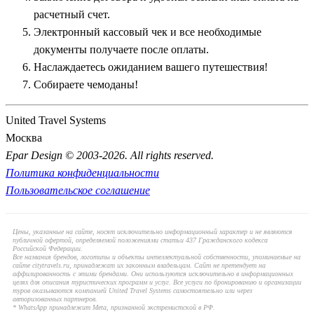
расчетный счет.
Электронный кассовый чек и все необходимые
документы получаете после оплаты.
Наслаждаетесь ожиданием вашего путешествия!
Собираете чемоданы!
United Travel Systems
Москва
Epar Design © 2003-2026. All rights reserved.
Политика конфиденциальности
Пользовательское соглашение
Цены, указанные на сайте, носят исключительно информационный характер и не являются
публичной офертой, определяемой положениями статьи 437 Гражданского кодекса
Российской Федерации.
Все названия брендов, логотипы и объекты интеллектуальной собственности, упоминаемые на
сайте citytravels.ru, принадлежат их законным владельцам. Сайт не претендует на
аффилированность с этими брендами. Они используются исключительно в информационных
целях для описания туристических программ и услуг. Все услуги по бронированию и организации
туров оказываются компанией United Travel Systems самостоятельно или через
авторизованных партнеров.
* WhatsApp принадлежит Meta, признанной экстремистской в РФ.