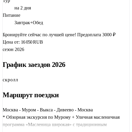
Тур
Дивеевского монастыря Вы посетите знаменитые Дивеевские
на 2 дня
Источники, которые по праву считаются святыми, потому что
Питание
изгоняют любую хворь и усмиряют душевную боль. Муром
Завтрак+Обед
ждет вас!
Бронируйте сейчас по лучшей цене!
Предоплата 3000 ₽
Цена от:
16 050
RUB
сезон 2026
График заездов 2026
скролл
Маршрут поездки
Москва - Муром - Выкса - Дивеево - Москва
* Обзорная экскурсия по Мурому + Уличная масленичная
программа «Масленица широкая» с традиционным
сжиганием Масленицы - экскурсия в Дивеево с посещением