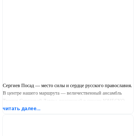
Сергиев Посад — место силы и сердце русского православия.
В центре нашего маршрута — величественный ансамбль
Троице-Сергиевой Лавры, внесенный в список ЮНЕСКО.
Вы увидите древнейшие соборы, поклонитесь мощам
читать далее...
преподобного Сергия Радонежского и насладитесь
атмосферой города, который на протяжении веков остается
главной духовной святыней России. Идеальный выбор для