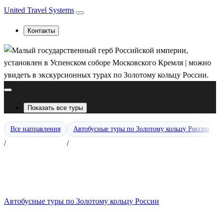
United Travel Systems
Контакты
Показать все туры
Т
Все направления
Автобусные туры по Золотому кольцу России
С
/
/
П
Т
С
Л
Автобусные туры по Золотому кольцу России