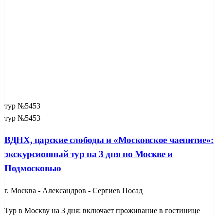
глубокого и спокойного путешествия на один день.
Помимо золотых куполов Лавры, Сергиев Посад откроет вам
мир народных промыслов. Знаете ли вы, что именно здесь
родилась первая русская матрешка? В наших программах
могут быть объединены — посещение святынь с прогулками
по уютным улочкам, визитами в ремесленные мастерские и
дегустацией знаменитых монастырских коврижек. Это город,
где история Древней Руси встречается с живыми традициями.
тур №5453
тур №5453
ВДНХ, царские слободы и «Московское чаепитие»:
экскурсионный тур на 3 дня по Москве и
Подмосковью
г. Москва - Александров - Сергиев Посад
Тур в Москву на 3 дня: включает проживание в гостинице