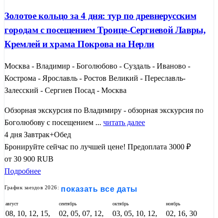
Золотое кольцо за 4 дня: тур по древнерусским
городам с посещением Троице-Сергиевой Лавры,
Кремлей и храма Покрова на Нерли
Москва - Владимир - Боголюбово - Суздаль - Иваново -
Кострома - Ярославль - Ростов Великий - Переславль-
Залесский - Сергиев Посад - Москва
Обзорная экскурсия по Владимиру - обзорная экскурсия по
Боголюбову с посещением ...
читать далее
4 дня
Завтрак+Обед
Бронируйте сейчас по лучшей цене!
Предоплата 3000 ₽
от
30 900
RUB
Подробнее
График заездов 2026:
показать все даты
август
сентябрь
октябрь
ноябрь
08, 10, 12, 15,
02, 05, 07, 12,
03, 05, 10, 12,
02, 16, 30