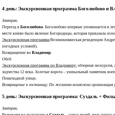
4 день: Экскурсионная программа Боголюбово и 
Завтрак.
Переезд в
Боголюбово
. Боголюбово впервые упоминается в ле
месте князю было явление Богородицы, которая приказала осно
Экскурсионная программа
:Великокняжеская резиденция Андре
погодных условий).
Возвращение во
Владимир
.
Обед.
Экскурсионная программа по Владимиру:
обзорная экскурсия,
зодчества 12 века. Золотые ворота – уникальный памятник вое
Пешеходной улице.
Возвращение в гостиницу.
По желанию возможна организация у
5 день: Экскурсионная программа: Суздаль + Фольк
Завтрак.
Выезжаем на экскурсию в
Суздаль –
город-музей, ведь такого