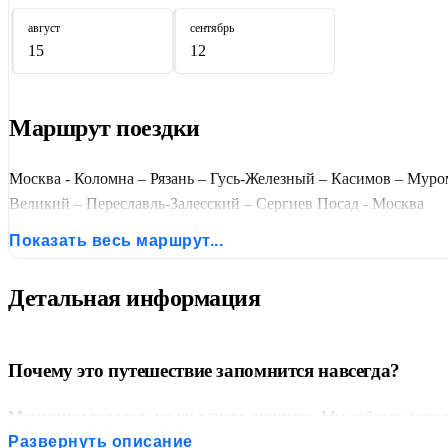
август
сентябрь
15
12
Маршрут поездки
Москва - Коломна – Рязань – Гусь-Железный – Касимов – Муро
Великий – Переславль-Залесский – Сергиев Посад - Москва
Показать весь маршрут...
Детальная информация
Почему это путешествие запомнится навсегда?
Максимум городов, но ни одного лишнего.
Мы собрали города
Касимов — единственный в своем роде.
Здесь русский Север 
Развернуть описание