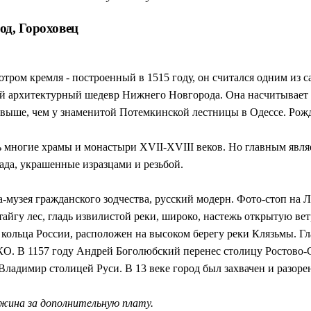
од, Гороховец
смотром кремля - построенный в 1515 году, он считался одним и
й архитектурный шедевр Нижнего Новгорода. Она насчитывает 5
а выше, чем у знаменитой Потемкинской лестницы в Одессе. Рож
 многие храмы и монастыри XVII-XVIII веков. Но главным являе
ада, украшенные изразцами и резьбой.
да-музея гражданского зодчества, русский модерн. Фото-стоп на
йгу лес, гладь извилистой реки, широко, настежь открытую ветр
кольца России, расположен на высоком берегу реки Клязьмы. Г
О. В 1157 году Андрей Боголюбский перенес столицу Ростово-С
 Владимир столицей Руси. В 13 веке город был захвачен и разоре
жина за дополнительную плату.