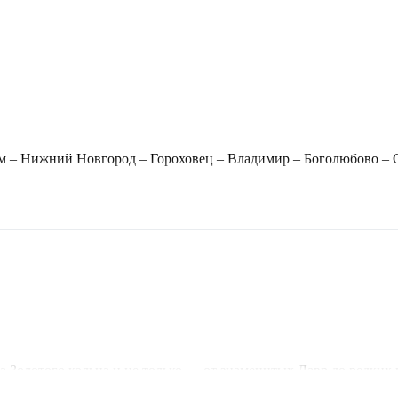
м – Нижний Новгород – Гороховец – Владимир – Боголюбово – Су
 Золотого кольца и не только — от знаменитых Лавр до редких к
встречается с татарским Востоком: минарет XV века, мавзолей х