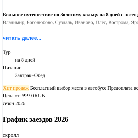
Большое путешествие по Золотому кольцу на 8 дней
с посещ
Владимир, Боголюбово, Суздаль, Иваново, Плёс, Кострома, Яро
Этот маршрут для тех, кто хочет не просто увидеть, а прожить 
читать далее...
— в купеческих палатах, где до сих пор чувствуется дыхание X
Муромца.
Тур
на 8 дней
Вы подниметесь на Чкаловскую лестницу, заглянете в деревянн
Питание
гладью озера. Летом — теплоходная прогулка по Волге, а после
Завтрак+Обед
Это не просто тур. Это 8 дней, которые останутся с вами навсег
Хит продаж
Бесплатный выбор места в автобусе
Предоплата вс
Цена от:
59 990
RUB
сезон 2026
График заездов 2026
скролл