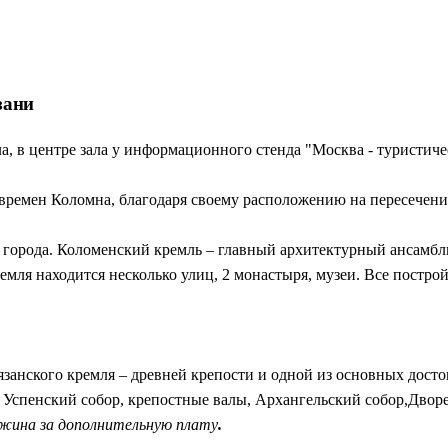
сь не музеи — они просто стоят вдоль улиц, храня тепло ушедши
лся сюда снова и снова. Вы увидите Волгу такой, какой писали
остиницы, душевные разговоры и чувство, что вы прикоснулись
зани
а, в центре зала у информационного стенда "Москва - туристиче
 времен Коломна, благодаря своему расположению на пересечен
ти города. Коломенский кремль – главный архитектурный ансамбл
мля находится несколько улиц, 2 монастыря, музеи. Все постр
Рязанского кремля – древней крепости и одной из основных дост
Успенский собор, крепостные валы, Архангельский собор,Дворе
ужина за дополнительную плату
.