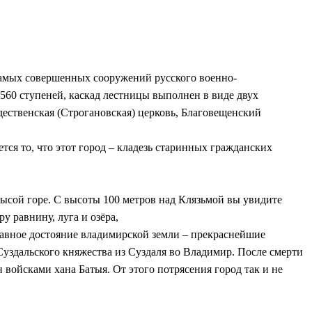
з самых совершенных сооружений русского военно-
60 ступеней, каскад лестницы выполнен в виде двух
дественская (Строгановская) церковь, Благовещенский
тся то, что этот город – кладезь старинных гражданских
 Лысой горе. С высоты 100 метров над Клязьмой вы увидите
у равнину, луга и озёра,
лавное достояние владимирской земли – прекраснейшие
уздальского княжества из Суздаля во Владимир. После смерти
н войсками хана Батыя. От этого потрясения город так и не