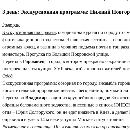
3 день: Экскурсионная программа: Нижний Новгор
Завтрак.
Экскурсионная программа
: обзорная экскурсия по городу с о
фортификационного зодчества. Чкаловская лестница – основно
огромных колец, а разница в уровнях подъема почти в три раз
монастырь. Прогулка по Большой Покровской улице.
Переезд в
Гороховец
– город, в котором прекрасно сохранились
построек: палаты купцов XVII века, избы простых жителей пос
Обед.
Экскурсионная программа
: обзорная по городу, ансамбль горо
восхитительный природный пейзаж - бескрайний, похожий на та
Переезд во
Владимир
– один из крупнейших городов Золотого 
образцы белокаменного зодчества, внесенные в список ЮНЕСК
отца – Юрия Долгорукого, он не едет княжить в Киев, а делает
оправился и уже в 14-м веке уступил Москве статус столицы.
Размещение в гостинице. По желанию возможна организация у