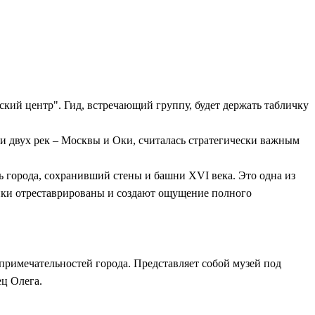
х эпох.
 великие художники.
 к чему-то настоящему.
ский центр". Гид, встречающий группу, будет держать табличку
ии двух рек – Москвы и Оки, считалась стратегически важным
ь города, сохранивший стены и башни XVI века. Это одна из
ойки отреставрированы и создают ощущение полного
опримечательностей города. Представляет собой музей под
ц Олега.