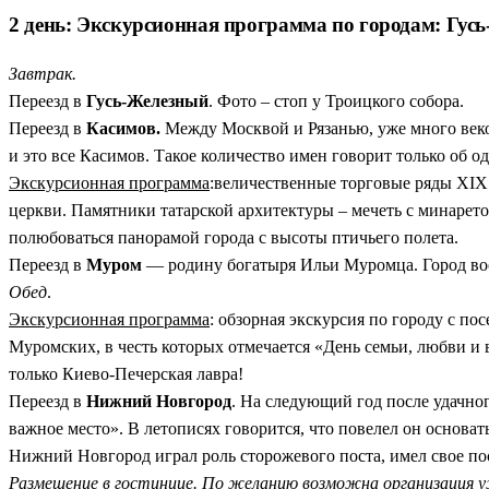
2 день: Экскурсионная программа по городам: Гу
Завтрак.
Переезд в
Гусь-Железный
. Фото – стоп у Троицкого собора.
Переезд в
Касимов.
Между Москвой и Рязанью, уже много век
и это все Касимов. Такое количество имен говорит только об о
Экскурсионная программа
:величественные торговые ряды XIX 
церкви. Памятники татарской архитектуры – мечеть с минарет
полюбоваться панорамой города с высоты птичьего полета.
Переезд в
Муром
— родину богатыря Ильи Муромца. Город восп
Обед
.
Экскурсионная программа
: обзорная экскурсия по городу с 
Муромских, в честь которых отмечается «День семьи, любви и
только Киево-Печерская лавра!
Переезд в
Нижний Новгород
. На следующий год после удачно
важное место». В летописях говорится, что повелел он основа
Нижний Новгород играл роль сторожевого поста, имел свое пос
Размещение в гостинице. По желанию возможна организация у