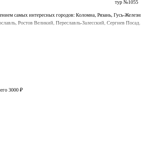
тур №1055
ением самых интересных городов: Коломна, Рязань, Гусь-Желез
славль, Ростов Великий, Переславль-Залесский, Сергиев Посад.
Золотое кольцо. Здесь время течет иначе. В
Касимове
оно застыло
VII столетия. В
Плёсе
— в волжских закатах, которые писал Лев
ую избу, где пахнет свежими пряниками, прикоснетесь к фреска
 — долгие вечера в уютных гостиницах под рассказы гида о княз
да.
его 3000 ₽