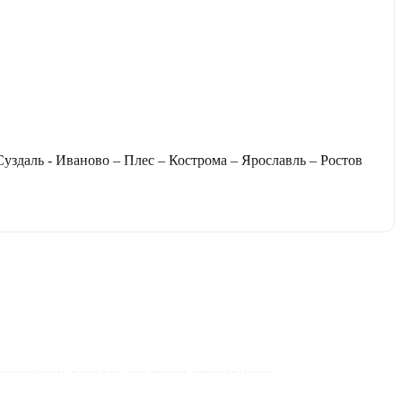
здаль - Иваново – Плес – Кострома – Ярославль – Ростов
упеческих городов, где время остановилось.
анов и виды, от которых перехватывает дыхание.