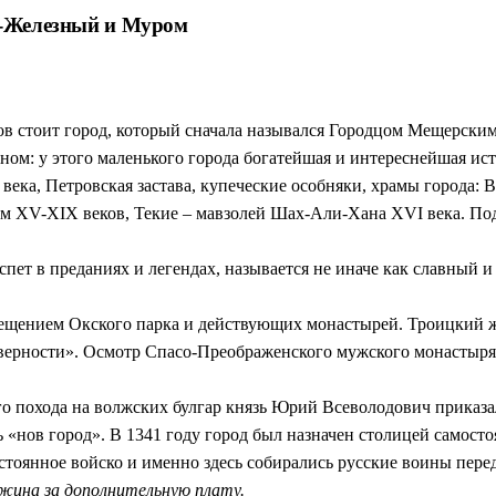
сь-Железный и Муром
ов стоит город, который сначала назывался Городцом Мещерск
дном: у этого маленького города богатейшая и интереснейшая ист
века, Петровская застава, купеческие особняки, храмы города: 
ом XV-XIX веков, Текие – мавзолей Шах-Али-Хана XVI века. Под
ет в преданиях и легендах, называется не иначе как славный и
посещением Окского парка и действующих монастырей. Троицкий 
 верности». Осмотр Спасо-Преображенского мужского монастыря
го похода на волжских булгар князь Юрий Всеволодович приказал
ть «нов город». В 1341 году город был назначен столицей самос
тоянное войско и именно здесь собирались русские воины перед
жина за дополнительную плату.