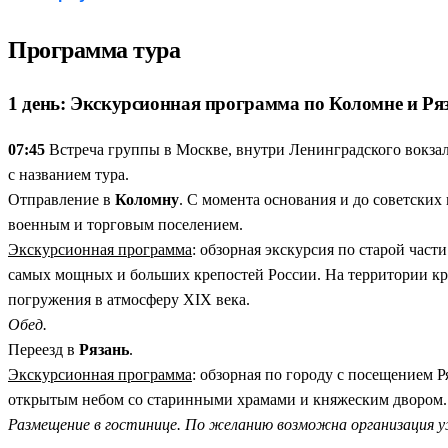
Гороховец, где палаты помнят XVII век.
Купеческие дома зде
Плёс ради закатов.
Тех самых, ради которых Левитан возвраща
Программа тура
Вечера, которые хочется продлить.
После закатов — уютные г
1 день: Экскурсионная программа по Коломне и Ря
07:45
Встреча группы в Москве, внутри Ленинградского вокзал
с названием тура.
Отправление в
Коломну
. С момента основания и до советских
военным и торговым поселением.
Экскурсионная программа
: обзорная экскурсия по старой час
самых мощных и больших крепостей России. На территории кре
погружения в атмосферу XIX века.
Обед.
Переезд в
Рязань
.
Экскурсионная программа
: обзорная по городу с посещением 
открытым небом со старинными храмами и княжеским двором. 
Размещение в гостинице. По желанию возможна организация 