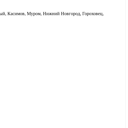
ный, Касимов, Муром, Нижний Новгород, Гороховец,
 в минарете XV века и мавзолее татарских ханов. В
Гороховце
итан. В
Муроме
— в древних стенах, помнящих Илью
м, которым сотни лет, и услышите колокольные звоны над
ьях, купцах и поэтах.