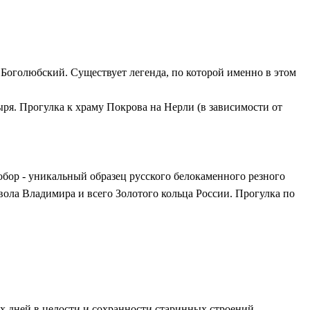
 Боголюбский. Существует легенда, по которой именно в этом
я. Прогулка к храму Покрова на Нерли (в зависимости от
бор - уникальный образец русского белокаменного резного
вола Владимира и всего Золотого кольца России. Прогулка по
их дней в целости и сохранности старинных строений,