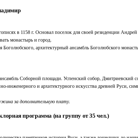
Владимир
тописях в 1158 г. Основал поселок для своей резиденции Андрей
вать монастырь и город.
я Боголюбского, архитектурный ансамбль Боголюбского монастыр
 ансамбль Соборной площади. Успенский собор, Дмитриевский со
нно-инженерного и архитектурного искусства древней Руси, сим
жина за дополнительную плату.
лорная программа (на группу от 35 чел.)
 количества памятников истории Руси, а также дошедших до наш