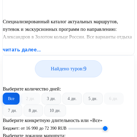
Специализированный каталог актуальных маршрутов,
путевок и экскурсионных программ по направлению:
Александров в Золотом кольце России. Все варианты отдыха
со всеми ценами, питанием, перелетом или автобусным
читать далее...
проездом и актуальным графиком заездов от United Travel
Systems.
9
Найдено туров:
Выберите количество дней:
Все
2 дн.
3 дн.
4 дн.
5 дн.
6 дн.
7 дн.
8 дн.
10 дн.
Выберите конкретную длительность или «Все»
Бюджет:
от
16 990
до
72 390
RUB
Выберите локации маршрута: