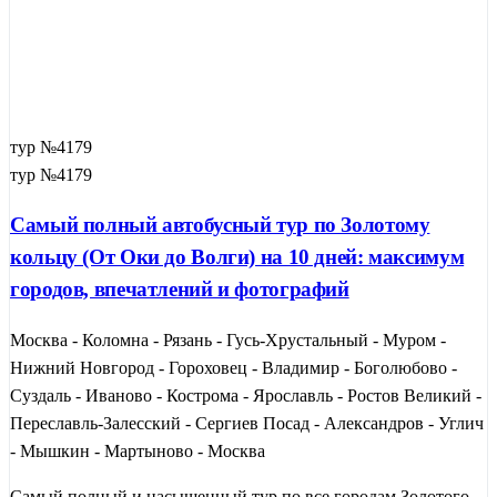
тур №4179
тур №4179
Самый полный автобусный тур по Золотому
кольцу (От Оки до Волги) на 10 дней: максимум
городов, впечатлений и фотографий
Москва - Коломна - Рязань - Гусь-Хрустальный - Муром -
Нижний Новгород - Гороховец - Владимир - Боголюбово -
Суздаль - Иваново - Кострома - Ярославль - Ростов Великий -
Переславль-Залесский - Сергиев Посад - Александров - Углич
- Мышкин - Мартыново - Москва
Самый полный и насыщенный тур по все городам Золотого