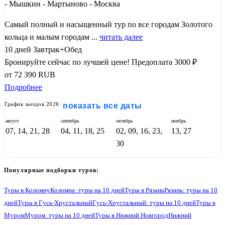
- Мышкин - Мартыново - Москва
Самый полный и насыщенный тур по все городам Золотого
кольца и малым городам ...
читать далее
10 дней
Завтрак+Обед
Бронируйте сейчас по лучшей цене!
Предоплата 3000 ₽
от
72 390
RUB
Подробнее
График заездов 2026:
показать все даты
август
сентябрь
октябрь
ноябрь
07, 14, 21, 28
04, 11, 18, 25
02, 09, 16, 23,
13, 27
30
Популярные подборки туров:
Туры в Коломну
Коломна: туры на 10 дней
Туры в Рязань
Рязань: туры на 10
дней
Туры в Гусь-Хрустальный
Гусь-Хрустальный: туры на 10 дней
Туры в
Муром
Муром: туры на 10 дней
Туры в Нижний Новгород
Нижний