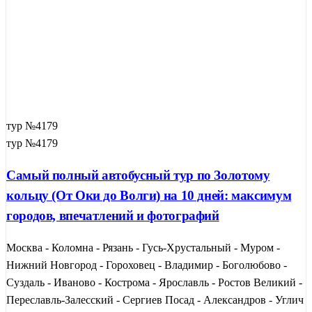
тур №4179
тур №4179
Самый полный автобусный тур по Золотому
кольцу (От Оки до Волги) на 10 дней: максимум
городов, впечатлений и фотографий
Москва - Коломна - Рязань - Гусь-Хрустальный - Муром -
Нижний Новгород - Гороховец - Владимир - Боголюбово -
Суздаль - Иваново - Кострома - Ярославль - Ростов Великий -
Переславль-Залесский - Сергиев Посад - Александров - Углич