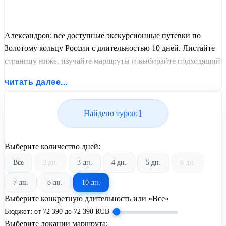
Александров: все доступные экскурсионные путевки по
Золотому кольцу России с длительностью 10 дней. Листайте
страницу ниже, изучайте маршруты и выбирайте подходящий
вам экскурсионный или пляжный тур из базы предложений
читать далее...
от United Travel Systems.
1
Найдено туров:
Выберите количество дней:
Все
2 дн.
3 дн.
4 дн.
5 дн.
6 дн.
7 дн.
8 дн.
10 дн.
Выберите конкретную длительность или «Все»
Бюджет:
от
72 390
до
72 390
RUB
Выберите локации маршрута: