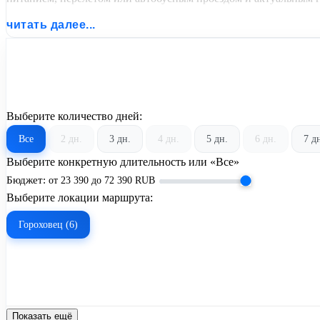
читать далее...
Выберите количество дней:
Все
2 дн.
3 дн.
4 дн.
5 дн.
6 дн.
7 д
Выберите конкретную длительность или «Все»
Бюджет:
от
23 390
до
72 390
RUB
Выберите локации маршрута:
Гороховец (6)
Показать ещё