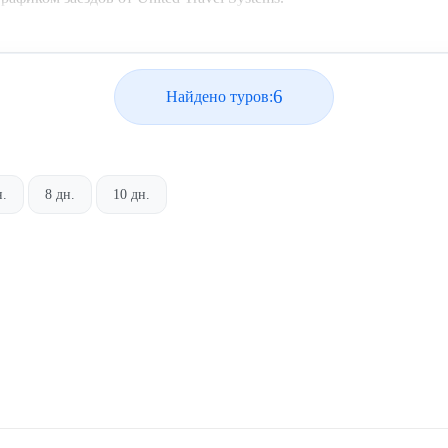
6
Найдено туров:
н.
8 дн.
10 дн.