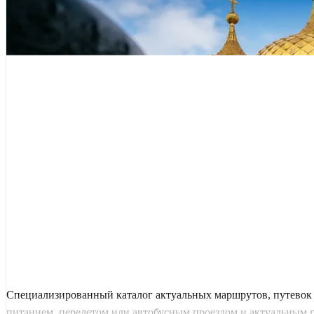
Специализированный каталог актуальных маршрутов, путевок 
питанием, перелетом или автобусным проездом и актуальным гра