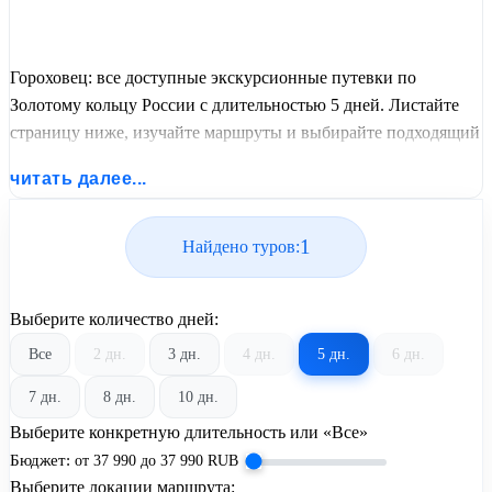
Гороховец: все доступные экскурсионные путевки по
Золотому кольцу России с длительностью 5 дней. Листайте
страницу ниже, изучайте маршруты и выбирайте подходящий
вам экскурсионный или пляжный тур из базы предложений
читать далее...
от United Travel Systems.
1
Найдено туров:
Выберите количество дней:
Все
2 дн.
3 дн.
4 дн.
5 дн.
6 дн.
7 дн.
8 дн.
10 дн.
Выберите конкретную длительность или «Все»
Бюджет:
от
37 990
до
37 990
RUB
Выберите локации маршрута: