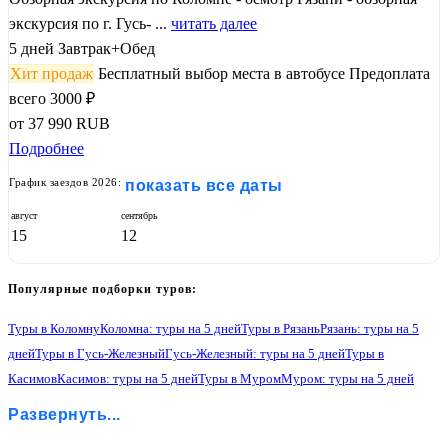
экскурсия по г. Гусь- ...
читать далее
5 дней
Завтрак+Обед
Хит продаж
Бесплатный выбор места в автобусе
Предоплата
всего 3000 ₽
от
37 990
RUB
Подробнее
График заездов 2026:
показать все даты
август
сентябрь
15
12
Популярные подборки туров:
Туры в Коломну
Коломна: туры на 5 дней
Туры в Рязань
Рязань: туры на 5
дней
Туры в Гусь-Железный
Гусь-Железный: туры на 5 дней
Туры в
Касимов
Касимов: туры на 5 дней
Туры в Муром
Муром: туры на 5 дней
Туры в Нижний Новгород
Нижний Новгород: туры на 5 дней
Развернуть...
Туры в Гороховец
Гороховец: туры на 5 дней
Туры в Владимир
Владимир: туры на 5 дней
Туры в Боголюбово
Боголюбово: туры на 5 дней