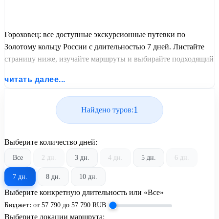
Гороховец: все доступные экскурсионные путевки по
Золотому кольцу России с длительностью 7 дней. Листайте
страницу ниже, изучайте маршруты и выбирайте подходящий
вам экскурсионный или пляжный тур из базы предложений
читать далее...
от United Travel Systems.
1
Найдено туров:
Выберите количество дней:
Все
2 дн.
3 дн.
4 дн.
5 дн.
6 дн.
7 дн.
8 дн.
10 дн.
Выберите конкретную длительность или «Все»
Бюджет:
от
57 790
до
57 790
RUB
Выберите локации маршрута: