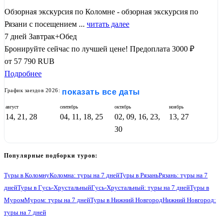
Обзорная экскурсия по Коломне - обзорная экскурсия по
Рязани с посещением ...
читать далее
7 дней
Завтрак+Обед
Бронируйте сейчас по лучшей цене!
Предоплата 3000 ₽
от
57 790
RUB
Подробнее
График заездов 2026:
показать все даты
август
сентябрь
октябрь
ноябрь
14, 21, 28
04, 11, 18, 25
02, 09, 16, 23,
13, 27
30
Популярные подборки туров:
Туры в Коломну
Коломна: туры на 7 дней
Туры в Рязань
Рязань: туры на 7
дней
Туры в Гусь-Хрустальный
Гусь-Хрустальный: туры на 7 дней
Туры в
Муром
Муром: туры на 7 дней
Туры в Нижний Новгород
Нижний Новгород:
туры на 7 дней