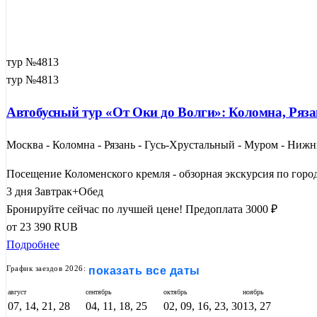
тур №4813
тур №4813
Автобусный тур «От Оки до Волги»: Коломна, Ряза
Москва - Коломна - Рязань - Гусь-Хрустальный - Муром - Нижн
Посещение Коломенского кремля - обзорная экскурсия по город
3 дня
Завтрак+Обед
Бронируйте сейчас по лучшей цене!
Предоплата 3000 ₽
от
23 390
RUB
Подробнее
График заездов 2026:
показать все даты
август
сентябрь
октябрь
ноябрь
07, 14, 21, 28
04, 11, 18, 25
02, 09, 16, 23, 30
13, 27