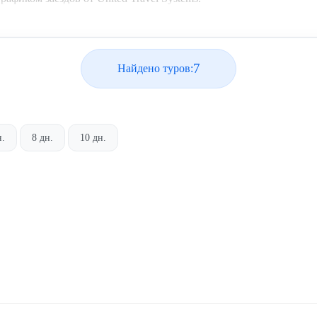
7
Найдено туров:
н.
8 дн.
10 дн.