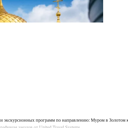
и экскурсионных программ по направлению: Муром в Золотом ко
фиком заездов от United Travel Systems.