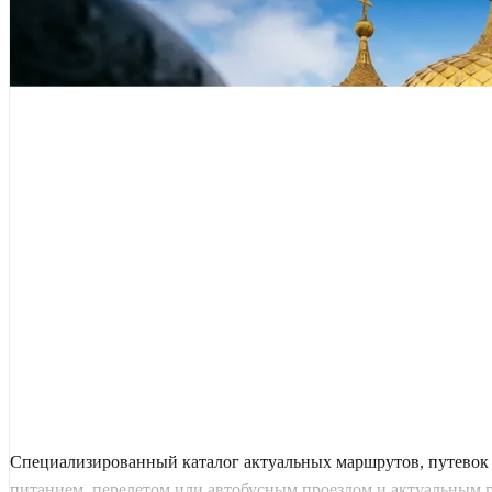
Специализированный каталог актуальных маршрутов, путевок 
питанием, перелетом или автобусным проездом и актуальным гра