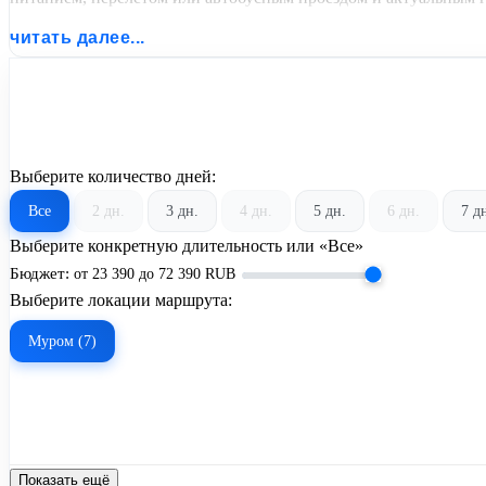
читать далее...
Выберите количество дней:
Все
2 дн.
3 дн.
4 дн.
5 дн.
6 дн.
7 д
Выберите конкретную длительность или «Все»
Бюджет:
от
23 390
до
72 390
RUB
Выберите локации маршрута:
Муром (7)
Показать ещё