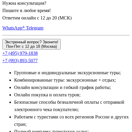
Нужна консультация?
храмом Суздальской земли.
Пишите в любое время!
Ответим онлайн с 12 до 20 (МСК)
Важнейшей вехой любого путешествия становится
величественный
Владимир
— бывшая столица Северо-
WhatsApp*
Telegram
Восточной Руси. Главными символами города остаются
легендарные Золотые ворота, парадный Успенский собор с
Экстренный вопрос? Звоните!
Пон-Пят с 12 до 18 (Москва)
фресками Андрея Рублева и резной Дмитриевский собор.
+7 (495) 979-1838
Исторические поездки во Владимир практически всегда
+7 (993) 893-5077
совмещают с визитом в соседнее
Боголюбово
, где находилась
резиденция князя Андрея Боголюбского, и к всемирно
Групповые и индивидуальные экскурсионные туры;
известному храму Покрова на Нерли, изящно стоящему
Комбинированные туры: экскурсионные + отдых;
посреди заливного луга.
Онлайн консультации и гибкий график работы;
Онлайн покупка и оплата туров;
Очарование малых городов: Переславль-
Безопасные способы безналичной оплаты с отправкой
Залесский, Иваново и Александров
электронного чека покупателю;
Работаем с туристами со всех регионов России и других
На берегу живописного Плещеева озера раскинулся
стран;
Переславль-Залесский
— родина великого князя Александра
Полный комплекс туристских услуг;