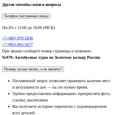
любое время года.
Другие способы связи и вопросы
Главные жемчужины маршрута: Сергиев Посад,
Телефон (экстренная связь)
Ростов Великий и Ярославль
Пн-Пт с 12:00 до 18:00 (МСК)
Абсолютным лидером по количеству экскурсионных
программ является духовный центр маршрута —
Сергиев
+7 (495) 979-1838
Посад
. Расположенный ближе всего к столице, этот город
+7 (993) 893-5077
привлекает паломников и туристов со всего мира. Главный
При звонке сообщите номер страницы и название:
магнит здесь — величественная Троице-Сергиева Лавра,
№979: Автобусные туры по Золотому кольцу России
основанная преподобным Сергием Радонежским. Путевки в
Почему лучше писать, а не звонить?
этот регион обязательно включают осмотр уникального
архитектурного ансамбля монастыря, знакомство с
Письменный запрос позволяет проверить наличие мест
древнерусской живописью и посещение святых источников.
и актуальность цен — на это нужно время.
Удобно предоставлять информацию: прикреплять фото,
Далее маршрут ведет в сказочный
Ростов Великий
,
ссылки, расписания.
раскинувшийся на берегу древнего озера Неро. Этот город
Вы получаете историю переписки с подтверждением
словно сошел со страниц учебников истории. Экскурсионные
всех деталей.
поездки сюда невозможно представить без посещения