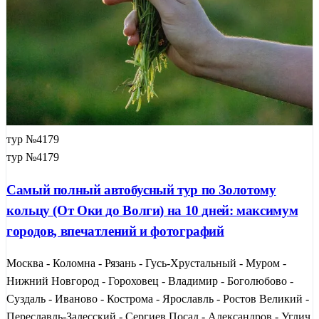
тур №4179
тур №4179
Самый полный автобусный тур по Золотому
кольцу (От Оки до Волги) на 10 дней: максимум
городов, впечатлений и фотографий
Москва - Коломна - Рязань - Гусь-Хрустальный - Муром -
Нижний Новгород - Гороховец - Владимир - Боголюбово -
Суздаль - Иваново - Кострома - Ярославль - Ростов Великий -
Переславль-Залесский - Сергиев Посад - Александров - Углич