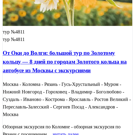
тур №4811
тур №4811
От Оки до Волги: большой тур по Золотому
кольцу — 8 дней по городам Золотого кольца на
автобусе из Москвы с экскурсиями
Москва - Коломна - Рязань - Гусь-Хрустальный - Муром -
Нижний Новгород - Гороховец - Владимир - Боголюбово -
Суздаль - Иваново - Кострома - Ярославль - Ростов Великий -
Переславль-Залесский - Сергиев Посад - Александров -
Москва
Обзорная экскурсия по Коломне - обзорная экскурсия по
Рязани с посещением ...
читать далее