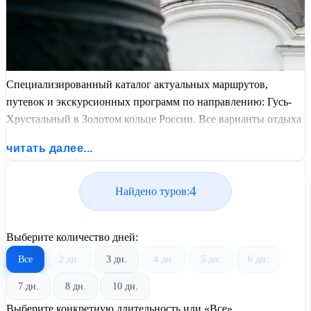
Специализированный каталог актуальных маршрутов,
путевок и экскурсионных программ по направлению: Гусь-
Хрустальный в Золотом кольце России. Все варианты отдыха
со всеми ценами, питанием, перелетом или автобусным
читать далее...
проездом и актуальным графиком заездов от United Travel
Systems.
4
Найдено туров:
Выберите количество дней:
Все
2 дн.
3 дн.
4 дн.
5 дн.
6 дн.
7 дн.
8 дн.
10 дн.
Выберите конкретную длительность или «Все»