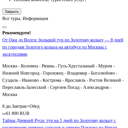
Невского. Экскурсии по городу включают посещение
древнейшего Спасо-Преображенского собора, Никитского
Закрыть
монастыря и забавных частных музеев (например, Музея
Все туры. Информация
утюга). Здесь же находится знаменитый исторический объект
«Ботик Петра I», где зарождался первый российский флот.
Рекомендуем!
От Оки до Волги: большой тур по Золотому кольцу — 8 дней
Совершенно иной характер демонстрирует индустриальный и
по городам Золотого кольца на автобусе из Москвы с
текстильный центр —
Иваново
. Этот город интересен
экскурсиями
туристам памятниками архитектуры эпохи конструктивизма,
старинными усадьбами иваново-вознесенских фабрикантов и
Москва - Коломна - Рязань - Гусь-Хрустальный - Муром -
уникальным Музеем ситца. Отсюда также удобно
Нижний Новгород - Гороховец - Владимир - Боголюбово -
отправляться на экскурсии в живописный приволжский
Суздаль - Иваново - Кострома - Ярославль - Ростов Великий -
городок
Плёс
(или
Плес
), прославленный великим
Переславль-Залесский - Сергиев Посад - Александров -
художником Исааком Левитаном, или в текстильный край
Москва
Мартыново
с его самобытным музеем кацкарей.
8 дн.
Завтрак+Обед
Любителям тайн и дворцовых интриг стоит выбрать туры,
61 890 RUB
от
включающие старинный
Александров
. В местной
Тайны Древней Руси: тур на 5 дней по Золотому кольцу с
Александровской слободе на протяжении нескольких
посещением древних городов и церкви Покрова на Нерли