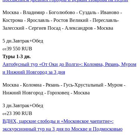
десятилетий фактически находилась неофициальная столица
Москва - Владимир - Боголюбово - Суздаль - Иваново -
государства при Иване Грозном. Сохранившийся до наших
Кострома - Ярославль - Ростов Великий - Переславль-
дней дворцово-храмовый комплекс овеян множеством мифов
Залесский - Сергиев Посад - Александров - Москва
и легенд эпохи опричнины.
5 дн.
Завтрак+Обед
Маршруты по Оке и расширение географии:
39 550 RUB
от
Муром, Коломна и Рязань
Туры 1-3 дн.
Автобусный тур «От Оки до Волги»: Коломна, Рязань, Муром
Многие экскурсионные путевки охватывают южное и
и Нижний Новгород за 3 дня
восточное направления от столицы, следуя вдоль течения
Оки. Главным пунктом здесь выступает былинный
Муром
—
Москва - Коломна - Рязань - Гусь-Хрустальный - Муром -
родина святого богатыря Ильи Муромца и покровителей
Нижний Новгород - Гороховец - Москва
семьи Петра и Февронии. Туристы едут сюда ради
3 дн.
Завтрак+Обед
поклонения святыням Спасо-Преображенского и Троицкого
23 390 RUB
от
монастырей, а также ради великолепных видов на Оку с
ВДНХ, царские слободы и «Московское чаепитие»:
Окского парка.
экскурсионный тур на 3 дня по Москве и Подмосковью
Ближе к Москве паломников и любителей гастрономического