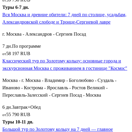
от
музеем Ф.М. Достоевского.
Туры 6-7 дн.
Вся Москва и древние обители: 7 дней по столице, усадьбам,
Верхневолжское направление представлено древней
Тверью
Александровской слободе и Троице-Сергиевой лавре
с ее парадной застройкой, Путевым дворцом и памятником
Афанасию Никитину. В Тверской области маршруты
г. Москва - Александров - Сергиев Посад
включают колоритный
Торжок
, славящийся золотным
7 дн.
По программе
шитьем и пожарскими котлетами, живописный «водный»
58 197 RUB
от
Вышний Волочёк
, героический
Ржев
с его грандиозным
Классический тур по Золотому кольцу: основные города и
Мемориалом Советскому солдату и старинные города вроде
экскурсионная Москва с проживанием в гостинице "Космос"
Великих Лук
.
Москва - г. Москва - Владимир - Боголюбово - Суздаль -
Как забронировать и спланировать поездку по
Иваново - Кострома - Ярославль - Ростов Великий -
Золотому кольцу
Переславль-Залесский - Сергиев Посад - Москва
Для большинства путешественников главной отправной
6 дн.
Завтрак+Обед
точкой, откуда начинаются все ключевые туры, является
Г.
55 790 RUB
от
Москва
. Именно из столицы ежедневно отправляются
Туры 10-11 дн.
десятки комфортабельных автобусов. В зависимости от ваших
Большой тур по Золотому кольцу на 7 дней — главное