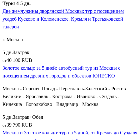
Туры 4-5 дн.
это образец провинциального гостеприимства с его
Две жемчужины дворянской Москвы: тур с посещением
единственным в мире Музеем Мыши, старинными
усадеб Кусково и Коломенское, Кремля и Третьяковской
ремесленными мастерскими и атмосферой купеческого
галереи
городка XIX века. По пути к ним часто посещают старинный
поселок
Борисоглебский
, выросший вокруг мощного
г. Москва
Борисоглебского монастыря.
5 дн.
Завтрак
Великие сопредельные регионы: Псков, Новгород
40 100 RUB
от
и Тверские земли
Золотое кольцо за 5 дней: автобусный тур из Москвы с
посещением древних городов и объектов ЮНЕСКО
Нередко классические экскурсионные поездки по Золотому
Москва - Сергиев Посад - Переславль-Залесский - Ростов
кольцу комбинируются с путешествиями в другие
Великий - Ярославль - Кострома - Иваново - Суздаль -
исторические регионы России. Настоящим открытием для
Кидекша - Боголюбово - Владимир - Москва
туристов становятся туры на древнерусскую северо-западную
землю. Главными точками притяжения здесь выступают:
5 дн.
Завтрак+Обед
39 790 RUB
от
Древний
Псков
с его могучим Кромом (кремлем) у
Москва и Золотое кольцо: тур на 5 дней, от Кремля до Суздаля
слияния рек Псковы и Великой;