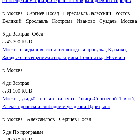
с посещением Троице-Сергиевой Лавры и древних городов
Исторические
Пушкинские горы
— заповедное место,
неразрывно связанное с жизнью и творчеством
г. Москва - Сергиев Посад - Переславль-Залесский - Ростов
Александра Сергеевича Пушкина и монастырем, где
Великий - Ярославль - Кострома - Иваново - Суздаль - Москва
находится его могила;
Овеянный легендами
Изборск
с его монументальной
5 дн.
Завтрак+Обед
Изборской крепостью и незамерзающими Словенскими
43 790 RUB
от
ключами;
Москва с воды и высоты: теплоходная прогулка, Кусково,
Священные
Печоры
, где расположен знаменитый
Зарядье с посещением аттракциона Полёты над Москвой
Свято-Успенский Псково-Печерский монастырь с
г. Москва
карстовыми «богом зданными» пещерами.
4 дн.
Завтрак
Не менее востребованы комплексные путевки в легендарный
31 100 RUB
от
Великий Новгород
— колыбель русской демократии и
Москва, усадьбы и святыни: тур с Троице-Сергиевой Лаврой,
княжеской власти, где на берегу реки Волхов высится
Александровской слободой и усадьбой Царицыно
Новгородский Детинец и древний Софийский собор. По пути
к нему экскурсионные группы часто посещают озерный край
г. Москва - Александров - Сергиев Посад
Валдай
с Иверским монастырем и знаменитым Музеем
колоколов, а также курортный город
Старая Русса
,
5 дн.
По программе
известный своими минеральными источниками и домом-
39 750 RUB