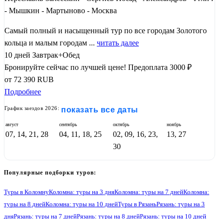
- Мышкин - Мартыново - Москва
Самый полный и насыщенный тур по все городам Золотого
кольца и малым городам ...
читать далее
10 дней
Завтрак+Обед
Бронируйте сейчас по лучшей цене!
Предоплата 3000 ₽
от
72 390
RUB
Подробнее
График заездов 2026:
показать все даты
август
сентябрь
октябрь
ноябрь
07, 14, 21, 28
04, 11, 18, 25
02, 09, 16, 23,
13, 27
30
Популярные подборки туров:
Туры в Коломну
Коломна: туры на 3 дня
Коломна: туры на 7 дней
Коломна:
туры на 8 дней
Коломна: туры на 10 дней
Туры в Рязань
Рязань: туры на 3
дня
Рязань: туры на 7 дней
Рязань: туры на 8 дней
Рязань: туры на 10 дней