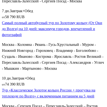
Переславль-Залесский - Сергиев Посад - Москва
7 дн.
Завтрак+Обед
58 790 RUB
от
Самый полный автобусный тур по Золотому кольцу (От Оки
до Волги) на 10 дней: максимум городов, впечатлений и
фотографий
Москва - Коломна - Рязань - Гусь-Хрустальный - Муром -
Нижний Новгород - Гороховец - Владимир - Боголюбово -
Суздаль - Иваново - Кострома - Ярославль - Ростов Великий -
Переславль-Залесский - Сергиев Посад - Александров - Углич
- Мышкин - Мартыново - Москва
10 дн.
Завтрак+Обед
74 390 RUB
от
Тур «Классическое Золотое кольцо России + прогулка на
теплоходе по Волге» с включенным питанием на 5 дней
Москва - Сергиев Посад – Переславль-Залесский – Ростов