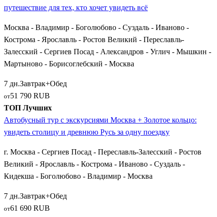
предпочтений, вы можете выбрать как классический тур
путешествие для тех, кто хочет увидеть всё
«Пять столиц Золотого кольца», так и уединенные
Москва - Владимир - Боголюбово - Суздаль - Иваново -
паломнические маршруты в Серафимо-Дивеевский
Кострома - Ярославль - Ростов Великий - Переславль-
монастырь (поселок
Дивеево
), исторический
Смоленск
или
Залесский - Сергиев Посад - Александров - Углич - Мышкин -
старинную
Вязьму
.
Мартыново - Борисоглебский - Москва
Выбирая путевки, ориентируйтесь на состав группы и
7 дн.
Завтрак+Обед
сезонность. Короткие поездки на 2–3 дня идеальны для
51 790 RUB
от
выходных, а большие круговые туры на 7–9 дней позволят без
ТОП Лучших
спешки осмотреть все главные достопримечательности.
Автобусный тур с экскурсиями Москва + Золотое кольцо:
Каждая такая поездка станет ярким и познавательным
увидеть столицу и древнюю Русь за одну поездку
событием, открывающим величие и красоту русской земли!
г. Москва - Сергиев Посад - Переславль-Залесский - Ростов
Великий - Ярославль - Кострома - Иваново - Суздаль -
Кидекша - Боголюбово - Владимир - Москва
7 дн.
Завтрак+Обед
61 690 RUB
от