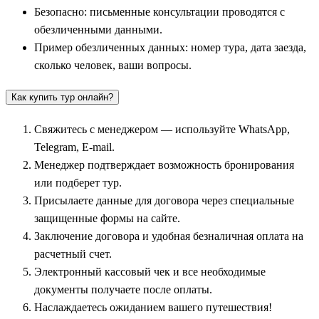
Безопасно: письменные консультации проводятся с
знаменитого Ростовского кремля с его величественными
обезличенными данными.
белокаменными стенами, переходами и уникальными
Пример обезличенных данных: номер тура, дата заезда,
звонницами, где до сих пор исполняются старинные
сколько человек, ваши вопросы.
колокольные музыкальные произведения. Ростов также
славится своим промыслом знаменитой ростовской финифти.
Как купить тур онлайн?
Официальной столицей туристического маршрута по праву
Свяжитесь с менеджером — используйте WhatsApp,
признан
Ярославль
— один из старейших городов на Волге.
Telegram, E-mail.
В рамках обзорных экскурсий путешественники посещают
Менеджер подтверждает возможность бронирования
Спасо-Преображенский монастырь, великолепную церковь
или подберет тур.
Ильи Пророка с уникальными фресками XVII века и
Присылаете данные для договора через специальные
совершают прогулки по отреставрированной Волжской
защищенные формы на сайте.
набережной к Стрелке — месту слияния Волги и Которосли.
Заключение договора и удобная безналичная оплата на
Насыщенные туры позволяют детально изучить этот
расчетный счет.
огромный музей под открытым небом.
Электронный кассовый чек и все необходимые
Древние столицы и культурные центры: Кострома,
документы получаете после оплаты.
Суздаль и Владимир
Наслаждаетесь ожиданием вашего путешествия!