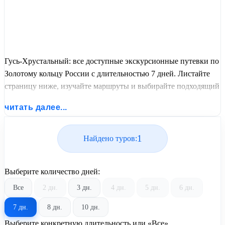
Гусь-Хрустальный: все доступные экскурсионные путевки по
Золотому кольцу России с длительностью 7 дней. Листайте
страницу ниже, изучайте маршруты и выбирайте подходящий
вам экскурсионный или пляжный тур из базы предложений
читать далее...
от United Travel Systems.
1
Найдено туров:
Выберите количество дней:
Все
2 дн.
3 дн.
4 дн.
5 дн.
6 дн.
7 дн.
8 дн.
10 дн.
Выберите конкретную длительность или «Все»