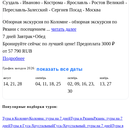
Суздаль - Иваново - Кострома - Ярославль - Ростов Великий -
Переславль-Залесский - Сергиев Посад - Москва
Обзорная экскурсия по Коломне - обзорная экскурсия по
Рязани с посещением ...
читать далее
7 дней
Завтрак+Обед
Бронируйте сейчас по лучшей цене!
Предоплата 3000 ₽
от
57 790
RUB
Подробнее
График заездов 2026:
показать все даты
август
сентябрь
октябрь
ноябрь
14, 21, 28
04, 11, 18, 25
02, 09, 16, 23,
13, 27
30
Популярные подборки туров:
Туры в Коломну
Коломна: туры на 7 дней
Туры в Рязань
Рязань: туры на 7
дней
Туры в Гусь-Хрустальный
Гусь-Хрустальный: туры на 7 дней
Туры в