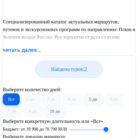
Специализированный каталог актуальных маршрутов,
путевок и экскурсионных программ по направлению: Псков в
Золотом кольце России. Все варианты отдыха со всеми
ценами, питанием, перелетом или автобусным проездом и
читать далее...
актуальным графиком заездов от United Travel Systems.
2
Найдено туров:
Выберите количество дней:
Все
2 дн.
3 дн.
4 дн.
5 дн.
6 дн.
7 дн.
8 дн.
10 дн.
Выберите конкретную длительность или «Все»
Бюджет:
от
39 990
до
78 790
RUB
Выберите локации маршрута: