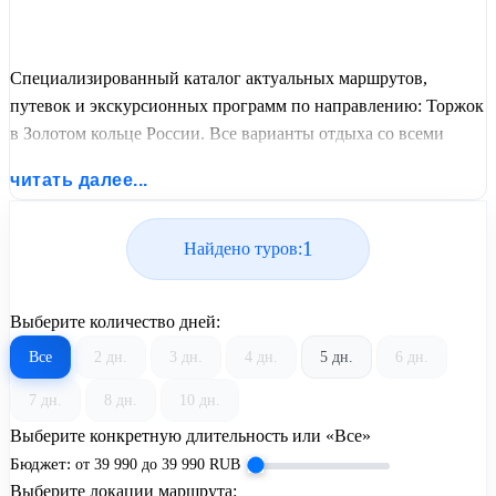
Специализированный каталог актуальных маршрутов,
путевок и экскурсионных программ по направлению: Торжок
в Золотом кольце России. Все варианты отдыха со всеми
ценами, питанием, перелетом или автобусным проездом и
читать далее...
актуальным графиком заездов от United Travel Systems.
1
Найдено туров:
Выберите количество дней:
Все
2 дн.
3 дн.
4 дн.
5 дн.
6 дн.
7 дн.
8 дн.
10 дн.
Выберите конкретную длительность или «Все»
Бюджет:
от
39 990
до
39 990
RUB
Выберите локации маршрута: