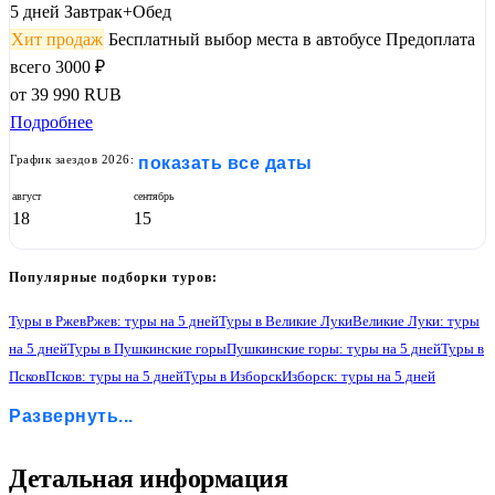
5 дней
Завтрак+Обед
Хит продаж
Бесплатный выбор места в автобусе
Предоплата
всего 3000 ₽
от
39 990
RUB
Подробнее
График заездов 2026:
показать все даты
август
сентябрь
18
15
Популярные подборки туров:
Туры в Ржев
Ржев: туры на 5 дней
Туры в Великие Луки
Великие Луки: туры
на 5 дней
Туры в Пушкинские горы
Пушкинские горы: туры на 5 дней
Туры в
Псков
Псков: туры на 5 дней
Туры в Изборск
Изборск: туры на 5 дней
Туры в Печоры
Печоры: туры на 5 дней
Туры в Великий Новгород
Развернуть...
Великий Новгород: туры на 5 дней
Туры в Валдай
Валдай: туры на 5 дней
Туры в Вышний Волочёк
Вышний Волочёк: туры на 5 дней
Туры в Торжок
Торжок: туры на 5 дней
Туры в Тверь
Тверь: туры на 5 дней
1
Детальная информация