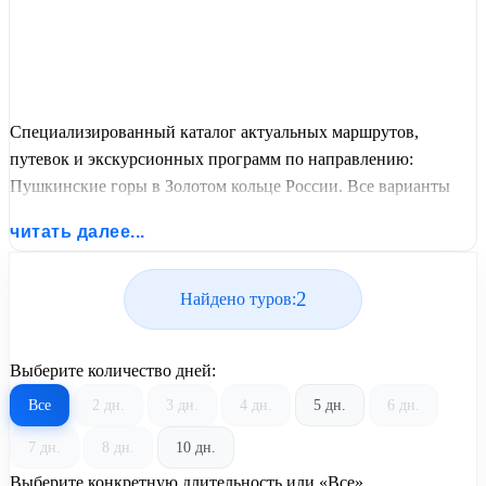
Специализированный каталог актуальных маршрутов,
путевок и экскурсионных программ по направлению:
Пушкинские горы в Золотом кольце России. Все варианты
отдыха со всеми ценами, питанием, перелетом или
читать далее...
автобусным проездом и актуальным графиком заездов от
United Travel Systems.
2
Найдено туров:
Выберите количество дней:
Все
2 дн.
3 дн.
4 дн.
5 дн.
6 дн.
7 дн.
8 дн.
10 дн.
Выберите конкретную длительность или «Все»