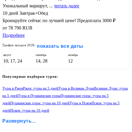
Уникальный маршрут, ...
читать далее
10 дней
Завтрак+Обед
Бронируйте сейчас по лучшей цене!
Предоплата 3000 ₽
от
78 790
RUB
Подробнее
График заездов 2026:
показать все даты
август
сентябрь
октябрь
10, 17, 24
14, 28
12
Популярные подборки туров:
Туры в Ржев
Ржев: туры на 5 дней
Туры в Великие Луки
Великие Луки: туры
на 5 дней
Туры в Пушкинские горы
Пушкинские горы: туры на 5
дней
Пушкинские горы: туры на 10 дней
Туры в Псков
Псков: туры на 5
дней
Псков: туры на 10 дней
Туры в Изборск
Изборск: туры на 5 дней
Изборск: туры на 10 дней
Развернуть...
Туры в Печоры
Печоры: туры на 5 дней
Печоры: туры на 10 дней
Туры в Великий Новгород
Великий Новгород: туры на 5 дней