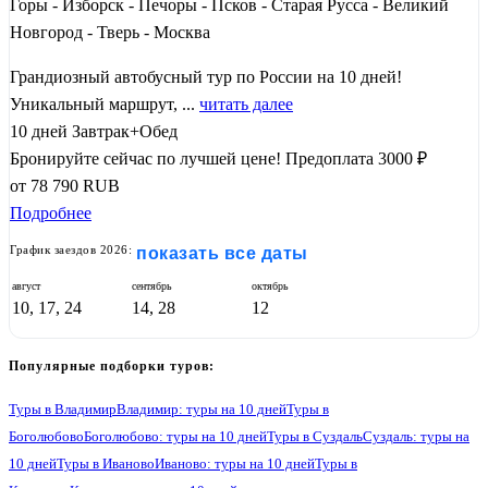
Горы - Изборск - Печоры - Псков - Старая Русса - Великий
Новгород - Тверь - Москва
Грандиозный автобусный тур по России на 10 дней!
Уникальный маршрут, ...
читать далее
10 дней
Завтрак+Обед
Бронируйте сейчас по лучшей цене!
Предоплата 3000 ₽
от
78 790
RUB
Подробнее
График заездов 2026:
показать все даты
август
сентябрь
октябрь
10, 17, 24
14, 28
12
Популярные подборки туров:
Туры в Владимир
Владимир: туры на 10 дней
Туры в
Боголюбово
Боголюбово: туры на 10 дней
Туры в Суздаль
Суздаль: туры на
10 дней
Туры в Иваново
Иваново: туры на 10 дней
Туры в