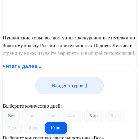
Пушкинские горы: все доступные экскурсионные путевки по
Золотому кольцу России с длительностью 10 дней. Листайте
страницу ниже, изучайте маршруты и выбирайте подходящий
вам экскурсионный или пляжный тур из базы предложений
читать далее...
от United Travel Systems.
1
Найдено туров:
Выберите количество дней:
Все
2 дн.
3 дн.
4 дн.
5 дн.
6 дн.
7 дн.
8 дн.
10 дн.
Выберите конкретную длительность или «Все»