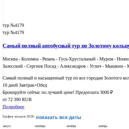
тур №4179
тур №4179
Самый полный автобусный тур по Золотому кольцу 
Москва - Коломна - Рязань - Гусь-Хрустальный - Муром - Нижни
Залесский - Сергиев Посад - Александров - Углич - Мышкин -
Самый полный и насыщенный тур по все городам Золотого кол
10 дней
Завтрак+Обед
Бронируйте сейчас по лучшей цене!
Предоплата 3000 ₽
от
72 390
RUB
Подробнее
График заездов 2026:
показать все даты
август
сентябрь
октябрь
ноябрь