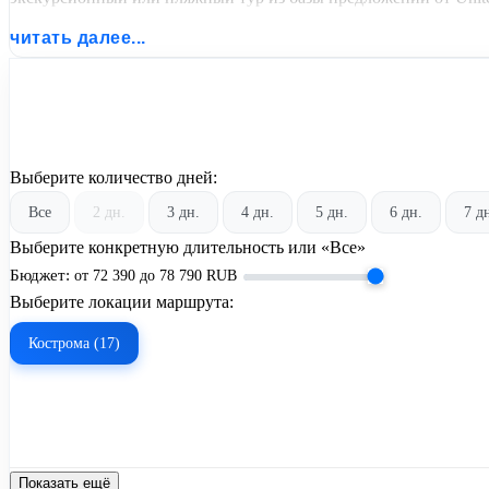
читать далее...
Выберите количество дней:
Все
2 дн.
3 дн.
4 дн.
5 дн.
6 дн.
7 д
Выберите конкретную длительность или «Все»
Бюджет:
от
72 390
до
78 790
RUB
Выберите локации маршрута:
Кострома (17)
Показать ещё