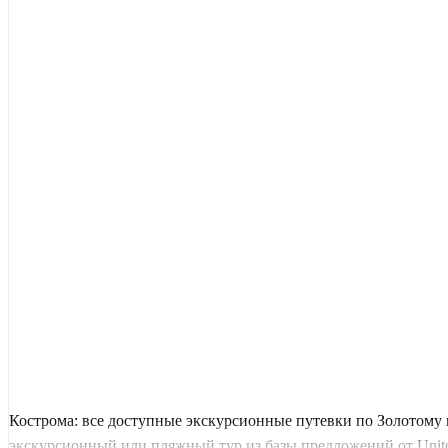
Кострома: все доступные экскурсионные путевки по Золотому 
экскурсионный или пляжный тур из базы предложений от United