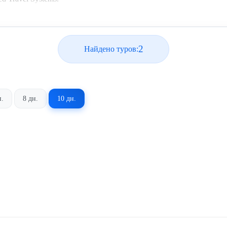
2
Найдено туров:
н.
8 дн.
10 дн.