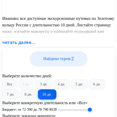
Иваново: все доступные экскурсионные путевки по Золотому
кольцу России с длительностью 10 дней. Листайте страницу
ниже, изучайте маршруты и выбирайте подходящий вам
экскурсионный или пляжный тур из базы предложений от
читать далее...
United Travel Systems.
2
Найдено туров:
Выберите количество дней:
Все
2 дн.
3 дн.
4 дн.
5 дн.
6 дн.
7 дн.
8 дн.
10 дн.
Выберите конкретную длительность или «Все»
Бюджет:
от
72 390
до
78 790
RUB
Выберите локации маршрута: