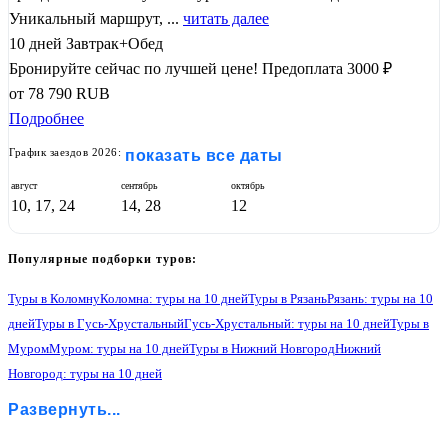
Уникальный маршрут, ...
читать далее
10 дней
Завтрак+Обед
Бронируйте сейчас по лучшей цене!
Предоплата 3000 ₽
от
78 790
RUB
Подробнее
График заездов 2026:
показать все даты
август
сентябрь
октябрь
10, 17, 24
14, 28
12
Популярные подборки туров:
Туры в Коломну
Коломна: туры на 10 дней
Туры в Рязань
Рязань: туры на 10
дней
Туры в Гусь-Хрустальный
Гусь-Хрустальный: туры на 10 дней
Туры в
Муром
Муром: туры на 10 дней
Туры в Нижний Новгород
Нижний
Новгород: туры на 10 дней
Туры в Гороховец
Гороховец: туры на 10 дней
Туры в Владимир
Развернуть...
Владимир: туры на 10 дней
Туры в Боголюбово
Боголюбово: туры на 10 дней
Туры в Суздаль
Суздаль: туры на 10 дней