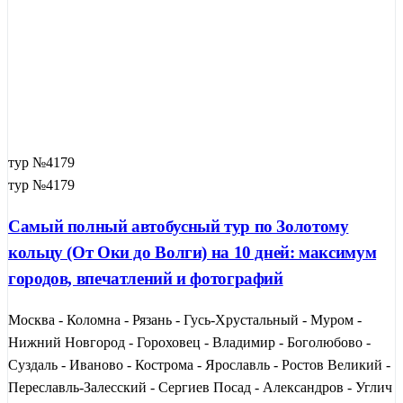
тур №4179
тур №4179
Самый полный автобусный тур по Золотому
кольцу (От Оки до Волги) на 10 дней: максимум
городов, впечатлений и фотографий
Москва - Коломна - Рязань - Гусь-Хрустальный - Муром -
Нижний Новгород - Гороховец - Владимир - Боголюбово -
Суздаль - Иваново - Кострома - Ярославль - Ростов Великий -
Переславль-Залесский - Сергиев Посад - Александров - Углич