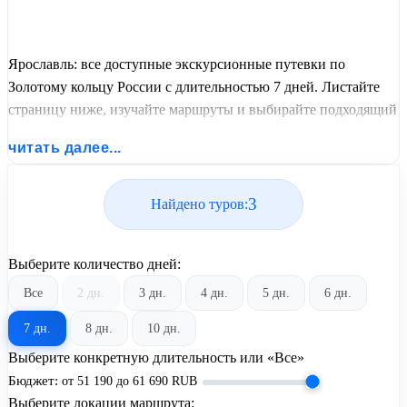
Ярославль: все доступные экскурсионные путевки по
Золотому кольцу России с длительностью 7 дней. Листайте
страницу ниже, изучайте маршруты и выбирайте подходящий
вам экскурсионный или пляжный тур из базы предложений
читать далее...
от United Travel Systems.
3
Найдено туров:
Выберите количество дней:
Все
2 дн.
3 дн.
4 дн.
5 дн.
6 дн.
7 дн.
8 дн.
10 дн.
Выберите конкретную длительность или «Все»
Бюджет:
от
51 190
до
61 690
RUB
Выберите локации маршрута: