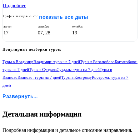
Подробнее
График заездов 2026:
показать все даты
август
сентябрь
октябрь
17
07, 28
19
Популярные подборки туров:
Туры в Владимир
Владимир: туры на 7 дней
Туры в Боголюбово
Боголюбово:
туры на 7 дней
Туры в Суздаль
Суздаль: туры на 7 дней
Туры в
Иваново
Иваново: туры на 7 дней
Туры в Кострому
Кострома: туры на 7
дней
Туры в Ярославль
Ярославль: туры на 7 дней
Туры в Ростов Великий
Развернуть...
Ростов Великий: туры на 7 дней
Туры в Переславль-Залесский
Переславль-Залесский: туры на 7 дней
Туры в Сергиев Посад
Сергиев Посад: туры на 7 дней
Туры в Александров
3
Детальная информация
Александров: туры на 7 дней
Туры в Углич
Углич: туры на 7 дней
Туры в Мышкин
Мышкин: туры на 7 дней
Туры в Мартыново
Мартыново: туры на 7 дней
Туры в Борисоглебский
Подробная информация и детальное описание направления.
Борисоглебский: туры на 7 дней
Туры в Коломну
Коломна: туры на 7 дней