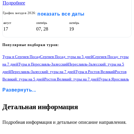
Подробнее
График заездов 2026:
показать все даты
август
сентябрь
октябрь
17
07, 28
19
Популярные подборки туров:
Туры в Сергиев Посад
Сергиев Посад: туры на 5 дней
Сергиев Посад: туры
на 7 дней
Туры в Переславль-Залесский
Переславль-Залесский: туры на 5
дней
Переславль-Залесский: туры на 7 дней
Туры в Ростов Великий
Ростов
Великий: туры на 5 дней
Ростов Великий: туры на 7 дней
Туры в Ярославль
Ярославль: туры на 5 дней
Ярославль: туры на 7 дней
Туры в Кострому
Развернуть...
Кострома: туры на 5 дней
Кострома: туры на 7 дней
Туры в Иваново
Иваново: туры на 5 дней
Иваново: туры на 7 дней
Туры в Суздаль
Суздаль: туры на 5 дней
Суздаль: туры на 7 дней
Туры в Кидекшу
2
Детальная информация
Кидекша: туры на 5 дней
Кидекша: туры на 7 дней
Туры в Боголюбово
Боголюбово: туры на 5 дней
Боголюбово: туры на 7 дней
Туры в Владимир
Владимир: туры на 5 дней
Владимир: туры на 7 дней
Туры в Г. Москву
Подробная информация и детальное описание направления.
Г. Москва: туры на 7 дней