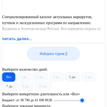
Специализированный каталог актуальных маршрутов,
путевок и экскурсионных программ по направлению:
Кидекша в Золотом кольце России. Все варианты отдыха со
всеми ценами, питанием, перелетом или автобусным
читать далее...
проездом и актуальным графиком заездов от United Travel
Systems.
2
Найдено туров:
Выберите количество дней:
Все
2 дн.
3 дн.
4 дн.
5 дн.
6 дн.
7 дн.
8 дн.
10 дн.
Выберите конкретную длительность или «Все»
Бюджет:
от
38 790
до
61 690
RUB
Выберите локации маршрута: