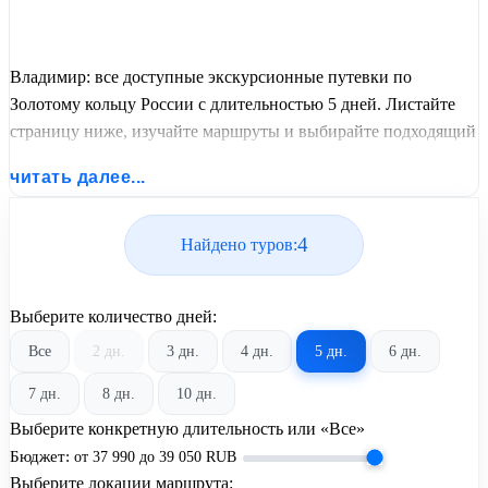
Владимир: все доступные экскурсионные путевки по
Золотому кольцу России с длительностью 5 дней. Листайте
страницу ниже, изучайте маршруты и выбирайте подходящий
вам экскурсионный или пляжный тур из базы предложений
читать далее...
от United Travel Systems.
4
Найдено туров:
Выберите количество дней:
Все
2 дн.
3 дн.
4 дн.
5 дн.
6 дн.
7 дн.
8 дн.
10 дн.
Выберите конкретную длительность или «Все»
Бюджет:
от
37 990
до
39 050
RUB
Выберите локации маршрута: