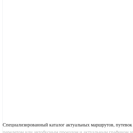
Специализированный каталог актуальных маршрутов, путевок 
перелетом или автобусным проездом и актуальным графиком заез