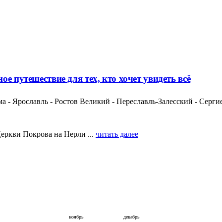
е путешествие для тех, кто хочет увидеть всё
ма - Ярославль - Ростов Великий - Переславль-Залесский - Серг
еркви Покрова на Нерли ...
читать далее
ноябрь
декабрь