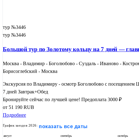
тур №3446
тур №3446
Большой тур по Золотому кольцу на 7 дней — главно
Москва - Владимир - Боголюбово - Суздаль - Иваново - Костро
Борисоглебский - Москва
Экскурсия по Владимиру - осмотр Боголюбово с посещением Ц
7 дней
Завтрак+Обед
Бронируйте сейчас по лучшей цене!
Предоплата 3000 ₽
от
51 190
RUB
Подробнее
График заездов 2026:
показать все даты
август
сентябрь
октябрь