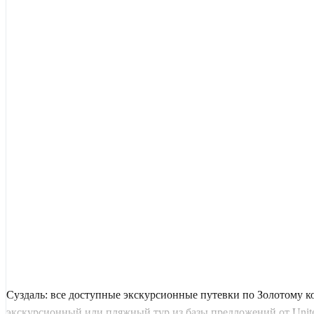
Суздаль: все доступные экскурсионные путевки по Золотому к
экскурсионный или пляжный тур из базы предложений от United