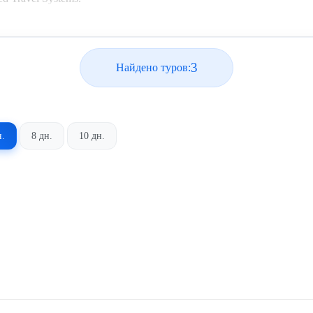
3
Найдено туров:
н.
8 дн.
10 дн.