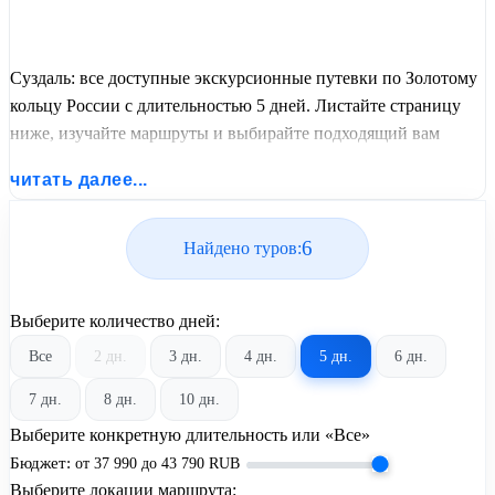
Суздаль: все доступные экскурсионные путевки по Золотому
кольцу России с длительностью 5 дней. Листайте страницу
ниже, изучайте маршруты и выбирайте подходящий вам
экскурсионный или пляжный тур из базы предложений от
читать далее...
United Travel Systems.
6
Найдено туров:
Выберите количество дней:
Все
2 дн.
3 дн.
4 дн.
5 дн.
6 дн.
7 дн.
8 дн.
10 дн.
Выберите конкретную длительность или «Все»
Бюджет:
от
37 990
до
43 790
RUB
Выберите локации маршрута: