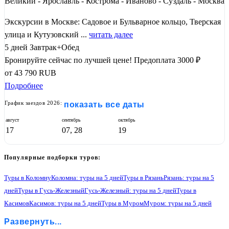
Великий - Ярославль - Кострома - Иваново - Суздаль - Москва
Экскурсии в Москве: Садовое и Бульварное кольцо, Тверская
улица и Кутузовский ...
читать далее
5 дней
Завтрак+Обед
Бронируйте сейчас по лучшей цене!
Предоплата 3000 ₽
от
43 790
RUB
Подробнее
График заездов 2026:
показать все даты
август
сентябрь
октябрь
17
07, 28
19
Популярные подборки туров:
Туры в Коломну
Коломна: туры на 5 дней
Туры в Рязань
Рязань: туры на 5
дней
Туры в Гусь-Железный
Гусь-Железный: туры на 5 дней
Туры в
Касимов
Касимов: туры на 5 дней
Туры в Муром
Муром: туры на 5 дней
Туры в Нижний Новгород
Нижний Новгород: туры на 5 дней
Развернуть...
Туры в Гороховец
Гороховец: туры на 5 дней
Туры в Владимир