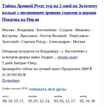
Тайны Древней Руси: тур на 5 дней по Золотому
кольцу с посещением древних городов и церкви
Покрова на Нерли
Москва - Владимир - Боголюбово - Суздаль - Иваново -
Кострома - Ярославль - Ростов Великий - Переславль-
Залесский - Сергиев Посад - Александров - Москва
Обзорная экскурсия по Владимиру - с. Боголюбово с
осмотром дворца-замка Андрея ...
читать далее
5 дней
Завтрак+Обед
Бронируйте сейчас по лучшей цене!
Предоплата 3000 ₽
от
39 050
RUB
Подробнее
График заездов 2026:
показать все даты
август
сентябрь
октябрь
ноябрь
08, 10, 15, 17,
05, 07, 12, 14,
03, 05, 12, 17,
02, 16, 30