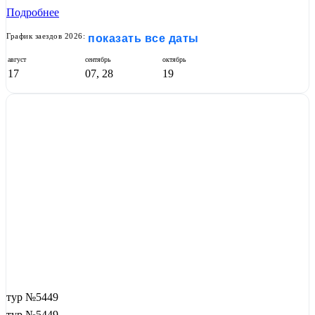
Подробнее
График заездов 2026:
показать все даты
август
сентябрь
октябрь
17
07, 28
19
тур №5449
тур №5449