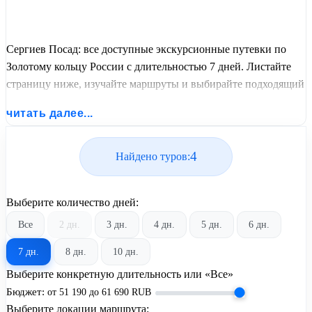
Сергиев Посад: все доступные экскурсионные путевки по
Золотому кольцу России с длительностью 7 дней. Листайте
страницу ниже, изучайте маршруты и выбирайте подходящий
вам экскурсионный или пляжный тур из базы предложений
читать далее...
от United Travel Systems.
4
Найдено туров:
Выберите количество дней:
Все
2 дн.
3 дн.
4 дн.
5 дн.
6 дн.
7 дн.
8 дн.
10 дн.
Выберите конкретную длительность или «Все»
Бюджет:
от
51 190
до
61 690
RUB
Выберите локации маршрута: