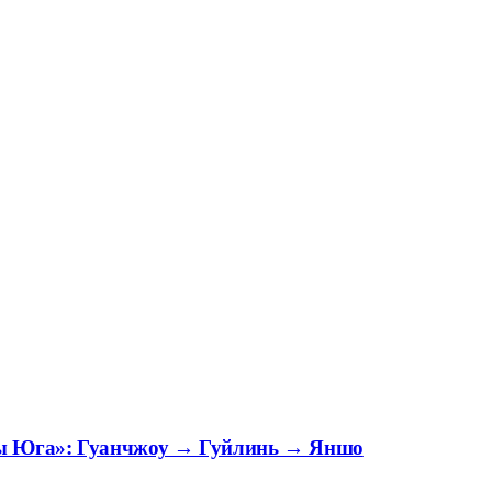
цы Юга»: Гуанчжоу → Гуйлинь → Яншо