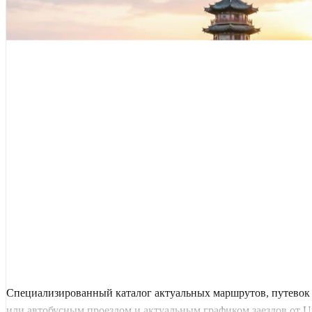
Специализированный каталог актуальных маршрутов, путевок 
или автобусным проездом и актуальным графиком заездов от Uni