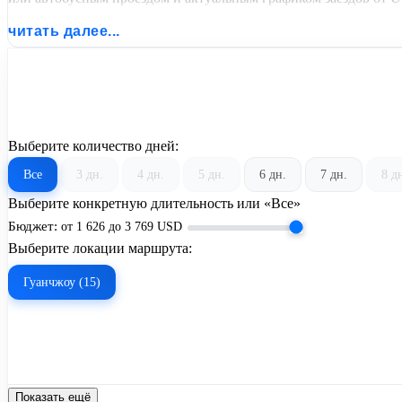
читать далее...
Выберите количество дней:
Все
3 дн.
4 дн.
5 дн.
6 дн.
7 дн.
8 д
Выберите конкретную длительность или «Все»
Бюджет:
от
1 626
до
3 769
USD
Выберите локации маршрута:
Гуанчжоу (15)
Показать ещё