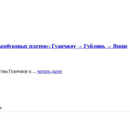
 бамбуковых плотов»: Гуанчжоу → Гуйлинь → Яншо
тма Гуанчжоу к ...
читать далее
я.