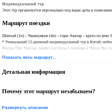
Индивидуальный тур
Этот тур организуется персонально под ваши даты и пожелани
Маршрут поездки
Шанхай (1н) – Чжанцзяцзе (4н) – горы Аватар – круиз по реке 
* Уникальный 12-дневный индивидуальный тур в Китай: небоск
Янцзы (Три Ущелья, дамба) и встреча с пандами в Чэнду. Все п
Показать весь маршрут...
Детальная информация
Почему этот маршрут незабываем?
Киношные декорации наяву:
Вы увидите оригинальные 
Развернуть описание
Романтика Великой Реки:
4 дня на современном круизн