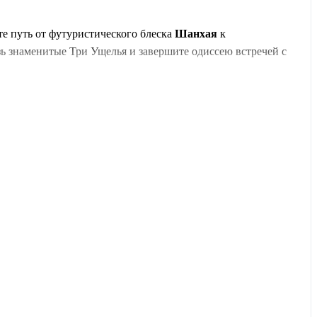
е путь от футуристического блеска
Шанхая
к
ь знаменитые Три Ущелья и завершите одиссею встречей с
 поезда и многодневный речной круиз. Мы взяли на себя
ечных просторов и бамбуковых лесов.