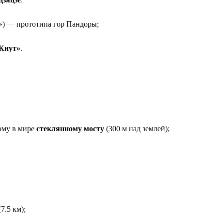
 — прототипа гор Пандоры;
 Кнут»
.
ому в мире
стеклянному мосту
(300 м над землей);
7.5 км);