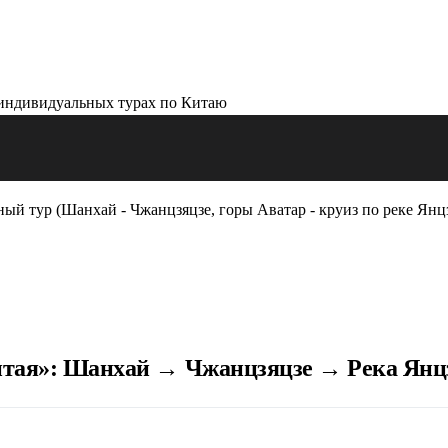
ый тур (Шанхай - Чжанцзяцзе, горы Аватар - круиз по реке Янц
тая»: Шанхай → Чжанцзяцзе → Река Янцз