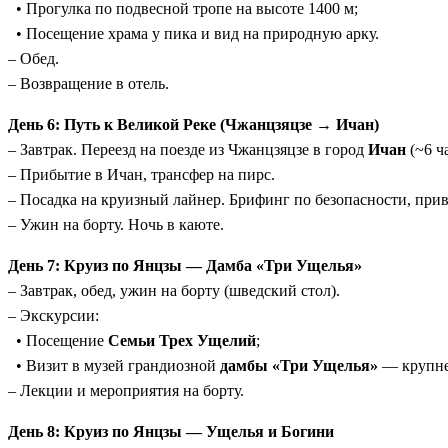
• Прогулка по подвесной тропе на высоте 1400 м;
• Посещение храма у пика и вид на природную арку.
– Обед.
– Возвращение в отель.
День 6: Путь к Великой Реке (Чжанцзяцзе → Ичан)
– Завтрак. Переезд на поезде из Чжанцзяцзе в город
Ичан
(~6 ча
– Прибытие в Ичан, трансфер на пирс.
– Посадка на круизный лайнер. Брифинг по безопасности, при
– Ужин на борту. Ночь в каюте.
День 7: Круиз по Янцзы — Дамба «Три Ущелья»
– Завтрак, обед, ужин на борту (шведский стол).
– Экскурсии:
• Посещение
Семьи Трех Ущелий
;
• Визит в музей грандиозной
дамбы «Три Ущелья»
— крупне
– Лекции и мероприятия на борту.
День 8: Круиз по Янцзы — Ущелья и Богини