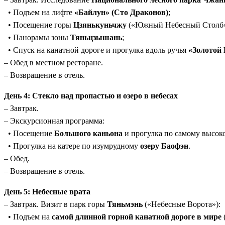
• Подъем на лифте
«Байлун» (Сто Драконов)
;
• Посещение горы
Цзянькуньчжу
(«Южный Небесный Столб»)
• Панорамы зоны
Тяньцзышань
;
• Спуск на канатной дороге и прогулка вдоль ручья
«Золотой
– Обед в местном ресторане.
– Возвращение в отель.
День 4: Стекло над пропастью и озеро в небесах
– Завтрак.
– Экскурсионная программа:
• Посещение
Большого каньона
и прогулка по самому высок
• Прогулка на катере по изумрудному
озеру Баофэн
.
– Обед.
– Возвращение в отель.
День 5: Небесные врата
– Завтрак. Визит в парк горы
Тяньмэнь
(«Небесные Ворота»):
• Подъем на
самой длинной горной канатной дороге в мире
(