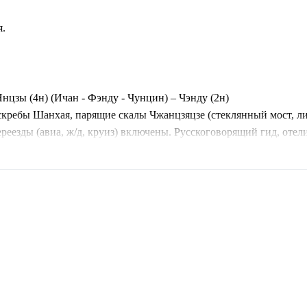
я.
Янцзы (4н) (Ичан - Фэнду - Чунцин) – Чэнду (2н)
ребы Шанхая, парящие скалы Чжанцзяцзе (стеклянный мост, лиф
ереезды (авиа, ж/д, круиз) включены. Русскоговорящий гид, отел
локации фильма «Аватар» в Чжанцзяцзе и прогуляетесь по само
ом лайнере по Янцзы — единственный способ увидеть нетронут