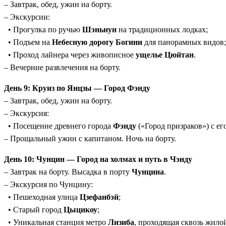
– Завтрак, обед, ужин на борту.
– Экскурсии:
• Прогулка по ручью
Шэньнун
на традиционных лодках;
• Подъем на
Небесную дорогу Богини
для панорамных видов;
• Проход лайнера через живописное
ущелье Цюйтан
.
– Вечерние развлечения на борту.
День 9: Круиз по Янцзы — Город Фэнду
– Завтрак, обед, ужин на борту.
– Экскурсия:
• Посещение древнего города
Фэнду
(«Город призраков») с е
– Прощальный ужин с капитаном. Ночь на борту.
День 10: Чунцин — Город на холмах и путь в Чэнду
– Завтрак на борту. Высадка в порту
Чунцина
.
– Экскурсия по Чунцину:
• Пешеходная улица
Цзефанбэй
;
• Старый город
Цыцикоу
;
• Уникальная станция метро
Лизиба
, проходящая сквозь жило