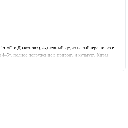
т «Сто Драконов»), 4-дневный круиз на лайнере по реке
и 4–5*, полное погружение в природу и культуру Китая.
му высокому стеклянному мосту мира.
ую природу ущелий Цюйтан, У и Силин, а также грандиозную