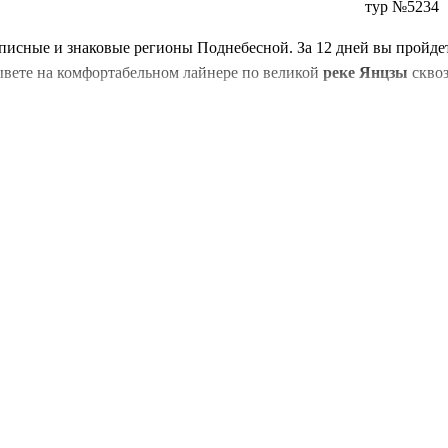
тур №5234
исные и знаковые регионы Поднебесной. За 12 дней вы пройдет
ывете на комфортабельном лайнере по великой
реке Янцзы
сквоз
в бесшовной логистике, объединяющей авиаперелеты, скоростные
дами меняющихся ландшафтов: от карстовых пиков до широких р