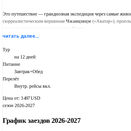
Это путешествие — грандиозная экспедиция через самые живоп
сюрреалистическим вершинам
Чжанцзяцзе
(«Аватар»), пропл
милыми
гигантскими пандами
в
Чэнду
.
читать далее...
Уникальность этого
индивидуального тура
(от 2 человек) — 
организацию всех стыковок, чтобы вы могли наслаждаться ви
Тур
на 12 дней
Питание
Завтрак+Обед
Перелёт
Внутр. рейсы вкл.
Цена от:
3 497
USD
сезон 2026-2027
График заездов 2026-2027