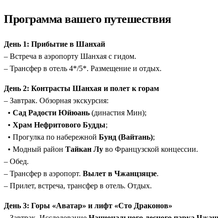
дамбу «Три Ущелья» с борта судна.
Программа вашего путешествия
Встреча с символами:
От гигантских панд в их естестве
Комфорт высшего класса:
Проживание в отелях 4–5* и 
День 1: Прибытие в Шанхай
– Встреча в аэропорту Шанхая с гидом.
– Трансфер в отель 4*/5*. Размещение и отдых.
День 2: Контрасты Шанхая и полет к горам
– Завтрак. Обзорная экскурсия:
•
Сад Радости Юйюань
(династия Мин);
•
Храм Нефритового Будды
;
• Прогулка по набережной
Бунд (Вайтань)
;
• Модный район
Тайкан Лу
во Французской концессии.
– Обед.
– Трансфер в аэропорт.
Вылет в Чжанцзяцзе
.
– Прилет, встреча, трансфер в отель. Отдых.
День 3: Горы «Аватар» и лифт «Сто Драконов»
– Завтрак. Исследование
Национального лесного парка Чжан