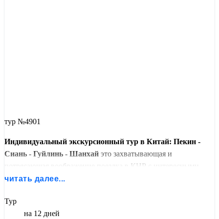
тур №4901
Индивидуальный экскурсионный тур в Китай: Пекин -
Сиань - Гуйлинь - Шанхай
это захватывающая и
потрясающая воображение поездка в КНР с интересными
экскурсиями! В рамках индивидуального тура в Китай с
читать далее...
русскоязычным гидом вы побываете на экскурсиях в Китае.
Тур
Индивидуальный тур по Китаю выбирают те, кому важен
на 12 дней
комфорт и индивидуальный подход к формированию тура!