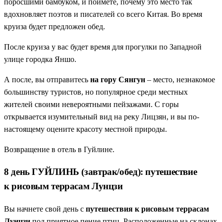
поросшими бамбуком, и поймете, почему это место так
вдохновляет поэтов и писателей со всего Китая. Во время
круиза будет предложен обед.
После круиза у вас будет время для прогулки по Западной
улице городка Яншо.
А после, вы отправитесь
на гору Сянгун
– место, незнакомое
большинству туристов, но популярное среди местных
жителей своими невероятными пейзажами. С горы
открывается изумительный вид на реку Лицзян, и вы по-
настоящему оцените красоту местной природы.
Возвращение в отель в Гуйлине.
8 день ГУЙЛИНЬ (завтрак/обед): путешествие
к рисовым террасам Лунцзи
Вы начнете свой день с
путешествия к рисовым террасам
Лунцзи
под приятное пение птиц. Расположенные на склонах