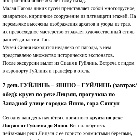
построенной более 600 лет тому назад.
Малая Пагода диких гусей представляет собой многоярусное,
квадратное, кирпичное сооружение из пятнадцати этажей. На
перемычке высечены изображения архатов и узоры из трав,
их превосходное мастерство отражает художественный стиль
ранней династии Тан.
Музей Сианя находится недалеко от пагоды, в нем
представлено множество исторических экспонатов.
После экскурсии вылет из Сианя в Гуйлинь. Встреча с гидом
в аэропорту Гуйлиня и трансфер в отель.
7 день ГУЙЛИНЬ – ЯНШО – ГУЙЛИНЬ (завтрак/
обед): круиз по реке Лицзян, прогулкиа по
Западной улице городка Яншо, гора Сянгун
Сегодня ваш день начнётся с приятного
круиза по реке
Лицзян от Гуйлиня до Яншо
. Вы полюбуетесь
пейзажами реки Лицзян с её гористо-холмистыми берегами,