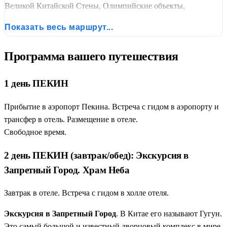
Великой Китайской Стены, Олимпийские объекты,
Императорский сад. Сиань: Терракотовая армия,
Показать весь маршрут...
мусульманский квартал, Малая Пагода диких гусей, Музей
Сианя, Гуйлинь – Яншо: круиз по реке Лицзян, прогулка по
Программа вашего путешествия
Западной улице городка Яншо, гора Сянгун, рисовые
терррасы Лунцзи, карстовая пещера Тростниковой флейты,
гора Слоновьего Хобота. Шанхай: Сад Юйюань, Шанхайский
1 день ПЕКИН
музей градостроения, Храм Нефритового Будды, набережная
Прибытие в аэропорт Пекина. Встреча с гидом в аэропорту и
Бунд (Вайтань), Улица Тайкан, деревня на воде Чжуцзяцзяо
трансфер в отель. Размещение в отеле.
Свободное время.
2 день ПЕКИН (завтрак/обед): Экскурсия в
Запретный Город. Храм Неба
Завтрак в отеле. Встреча с гидом в холле отеля.
Экскурсия в Запретный Город
. В Китае его называют Гугун.
Это самый большой и известный дворцовый комплекс в мире.