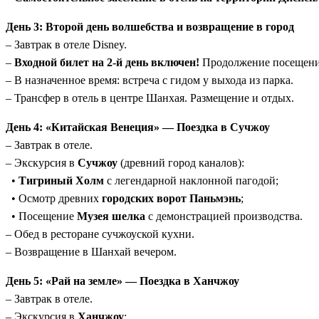
День 3: Второй день волшебства и возвращение в город
– Завтрак в отеле Disney.
–
Входной билет на 2-й день включен!
Продолжение посещения 
– В назначенное время: встреча с гидом у выхода из парка.
– Трансфер в отель в центре Шанхая. Размещение и отдых.
День 4: «Китайская Венеция» — Поездка в Сучжоу
– Завтрак в отеле.
– Экскурсия в
Сучжоу
(древний город каналов):
•
Тигриный Холм
с легендарной наклонной пагодой;
• Осмотр древних
городских ворот Паньмэнь
;
• Посещение
Музея шелка
с демонстрацией производства.
– Обед в ресторане сучжоуской кухни.
– Возвращение в Шанхай вечером.
День 5: «Рай на земле» — Поездка в Ханчжоу
– Завтрак в отеле.
– Экскурсия в
Ханчжоу
: