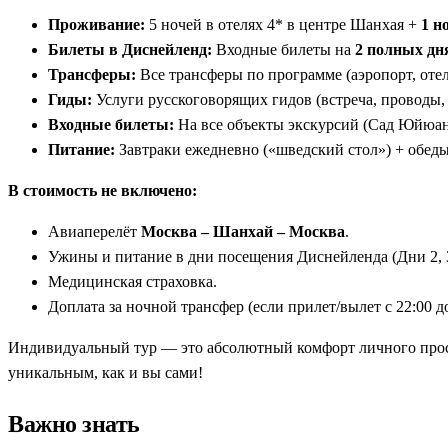
Проживание:
5 ночей в отелях 4* в центре Шанхая +
1 н
Билеты в Диснейленд:
Входные билеты на
2 полных дн
Трансферы:
Все трансферы по программе (аэропорт, оте
Гиды:
Услуги русскоговорящих гидов (встреча, проводы, 
Входные билеты:
На все объекты экскурсий (Сад Юйюань
Питание:
Завтраки ежедневно («шведский стол») + обеды 
В стоимость не включено:
Авиаперелёт
Москва – Шанхай – Москва
.
Ужины и питание в дни посещения Диснейленда (Дни 2, 3
Медицинская страховка.
Доплата за ночной трансфер (если прилет/вылет с 22:00 д
Индивидуальный тур — это абсолютный комфорт личного прост
уникальным, как и вы сами!
Важно знать