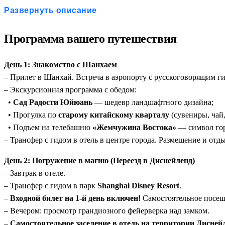
Максимум времени в Диснейленде:
В отличие от станда
Развернуть описание
«Zootopia» и трассу «Tron»), не устав от гонки.
Атмосфера сказки 24/7:
Проживание в тематическом отел
Программа вашего путешествия
Культурный баланс:
Пока дети впечатлены героями муль
Полная организация:
Гид сопровождает вас на всех ключ
День 1: Знакомство с Шанхаем
– Прилет в Шанхай. Встреча в аэропорту с русскоговорящим г
– Экскурсионная программа с обедом:
•
Сад Радости Юйюань
— шедевр ландшафтного дизайна;
• Прогулка по
старому китайскому кварталу
(сувениры, чай,
• Подъем на телебашню
«Жемчужина Востока»
— символ гор
– Трансфер с гидом в отель в центре города. Размещение и отды
День 2: Погружение в магию (Переезд в Диснейленд)
– Завтрак в отеле.
– Трансфер с гидом в парк
Shanghai Disney Resort
.
–
Входной билет на 1-й день включен!
Самостоятельное посеще
– Вечером: просмотр грандиозного фейерверка над замком.
–
Самостоятельное заселение в отель на территории Дисней