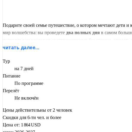
Подарите своей семье путешествие, о котором мечтают дети и
мир волшебства: вы проведете
два полных дня
в самом больш
позволит вам насладиться аттракционами без спешки, увидеть 
читать далее...
Помимо магии Disney, программа включает насыщенные культ
и чайным плантациям
Ханчжоу
. Формат
индивидуального ту
Тур
на 7 дней
Питание
По программе
Перелёт
Не включён
Цены действительны от 2 человек
Скидки для 6-ти чел. и более
Цена от:
1 864
USD