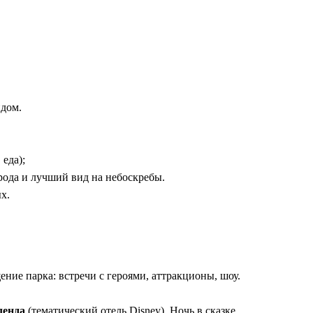
ртных однодневных визитов, у вас есть
2 полных дня
и
ночь в 
е позволяет продлить волшебство даже после закрытия парка.
тфильмов, взрослые оценят красоту садов Сучжоу и древних хр
евых этапах: встреча, трансфер в Диснейленд, выезд и дальней
идом.
 еда);
ода и лучший вид на небоскребы.
х.
ние парка: встречи с героями, аттракционы, шоу.
ленда
(тематический отель Disney). Ночь в сказке.