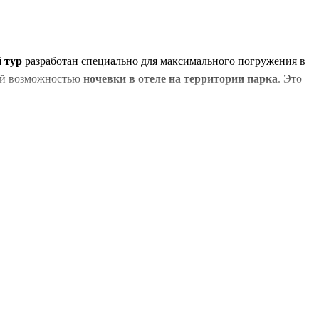
 тур
разработан специально для максимального погружения в
ой возможностью
ночевки в отеле на территории парка
. Это
прогулки по старинным каналам
Сучжоу
(«Китайская Венеция»)
 с гидом, помощь в заселении и проживание в лучших отелях.