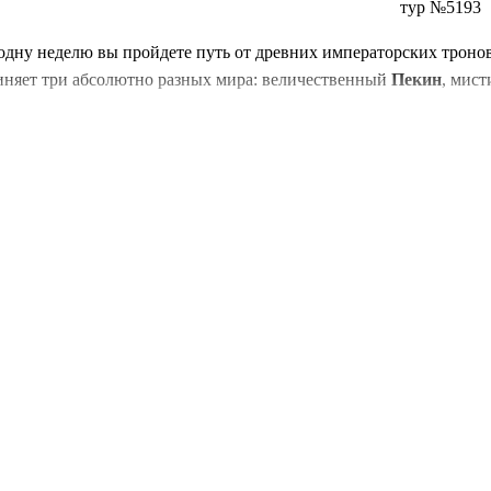
тур №5193
 одну неделю вы пройдете путь от древних императорских троно
диняет три абсолютно разных мира: величественный
Пекин
, мис
м свободу маневра: вы избежите очередей больших групп, сможет
гистика, включая два внутренних перелета и билеты в самые поп