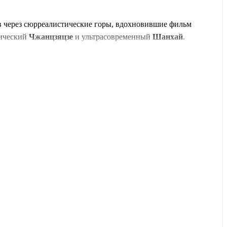
в через сюрреалистические горы, вдохновившие фильм
тический
Чжанцзяцзе
и ультрасовременный
Шанхай
.
е насладиться видами со стеклянного моста в тишине и
улярные парки страны, уже взята на себя.