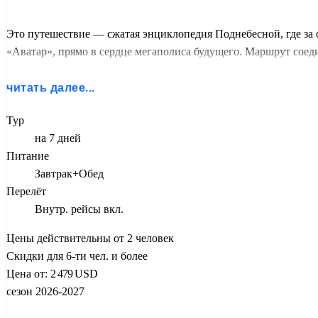
Это путешествие — сжатая энциклопедия Поднебесной, где за
«Аватар», прямо в сердце мегаполиса будущего. Маршрут сое
Формат
индивидуального тура
(от 2 человек) гарантирует ва
читать далее...
подняться на фуникулере Тяньмэнь без спешки. Вся сложная ло
Тур
на 7 дней
Питание
Завтрак+Обед
Перелёт
Внутр. рейсы вкл.
Цены действительны от 2 человек
Скидки для 6-ти чел. и более
Цена от:
2 479
USD
сезон 2026-2027