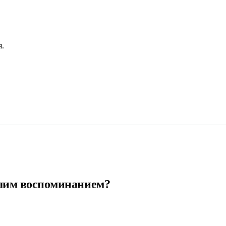
я.
шим воспоминанием?
орода (династия Мин), днем парите над облаками в горах Аватар
ный мост в мире, подниметесь на самой длинной горной канат