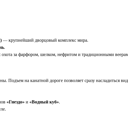
обы минимизировать время в пути и максимизировать время в
ии под вас, расскажет легенды гор и поможет найти лучшие рак
)
— крупнейший дворцовый комплекс мира.
нь
.
: охота за фарфором, шелком, нефритом и традиционными веерам
ы. Подъем на канатной дороге позволяет сразу насладиться ви
нов
«Гнездо»
и
«Водный куб»
.
ле.