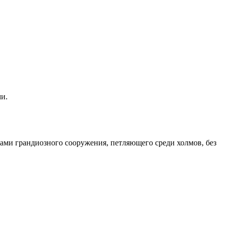
печатлений. Перелеты Пекин–Чжанцзяцзе–Шанхай уже
урсы для фото.
и.
дами грандиозного сооружения, петляющего среди холмов, без