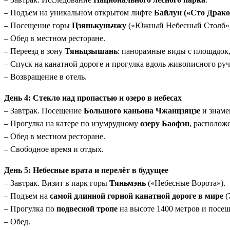
– Подъем на уникальном открытом лифте
Байлун («Сто Драко
– Посещение горы
Цзянькуньчжу
(«Южный Небесный Столб») 
– Обед в местном ресторане.
– Переезд в зону
Тяньцзышань
: панорамные виды с площадок,
– Спуск на канатной дороге и прогулка вдоль живописного ру
– Возвращение в отель.
День 4: Стекло над пропастью и озеро в небесах
– Завтрак. Посещение
Большого каньона Чжанцзяцзе
и знам
– Прогулка на катере по изумрудному
озеру Баофэн
, располож
– Обед в местном ресторане.
– Свободное время и отдых.
День 5: Небесные врата и перелёт в будущее
– Завтрак. Визит в парк горы
Тяньмэнь
(«Небесные Ворота»).
– Подъем на
самой длинной горной канатной дороге в мире
(
– Прогулка по
подвесной тропе
на высоте 1400 метров и посещ
– Обед.