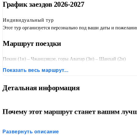
График заездов 2026-2027
Индивидуальный тур
Этот тур организуется персонально под ваши даты и пожелани
Маршрут поездки
Пекин (1н) – Чжанцзяцзе, горы Аватар (3н) – Шанхай (2н)
Показать весь маршрут...
Детальная информация
Почему этот маршрут станет вашим луч
Контраст эпох:
Утром вы гуляете по стенам Запретного г
Развернуть описание
Природные рекорды:
Вы увидите самый высокий стеклян