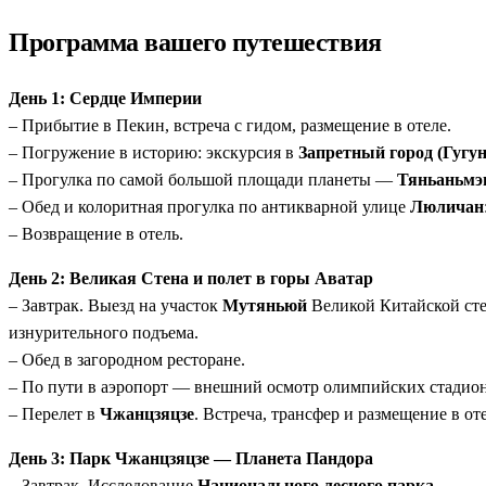
Байлун.
Программа вашего путешествия
Комфорт логистики:
Программа оптимизирована так, чт
включены.
День 1: Сердце Империи
Персональный подход:
Ваш гид адаптирует темп экскурс
– Прибытие в Пекин, встреча с гидом, размещение в отеле.
– Погружение в историю: экскурсия в
Запретный город (Гугун
– Прогулка по самой большой площади планеты —
Тяньаньмэ
– Обед и колоритная прогулка по антикварной улице
Люличан
– Возвращение в отель.
День 2: Великая Стена и полет в горы Аватар
– Завтрак. Выезд на участок
Мутяньюй
Великой Китайской стен
изнурительного подъема.
– Обед в загородном ресторане.
– По пути в аэропорт — внешний осмотр олимпийских стадио
– Перелет в
Чжанцзяцзе
. Встреча, трансфер и размещение в оте
День 3: Парк Чжанцзяцзе — Планета Пандора
– Завтрак. Исследование
Национального лесного парка
.