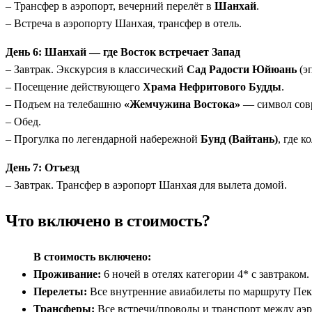
– Трансфер в аэропорт, вечерний перелёт в
Шанхай
.
– Встреча в аэропорту Шанхая, трансфер в отель.
День 6: Шанхай — где Восток встречает Запад
– Завтрак. Экскурсия в классический
Сад Радости Юйюань
(э
– Посещение действующего
Храма Нефритового Будды
.
– Подъем на телебашню
«Жемчужина Востока»
— символ совр
– Обед.
– Прогулка по легендарной набережной
Бунд (Вайтань)
, где 
День 7: Отъезд
– Завтрак. Трансфер в аэропорт Шанхая для вылета домой.
Что включено в стоимость?
В стоимость включено:
Проживание:
6 ночей в отелях категории 4* с завтраком.
Перелеты:
Все внутренние авиабилеты по маршруту Пеки
Трансферы:
Все встречи/проводы и транспорт между аэр