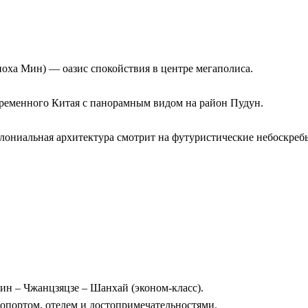
поха Мин) — оазис спокойствия в центре мегаполиса.
еменного Китая с панорамным видом на район Пудун.
колониальная архитектура смотрит на футуристические небоскребы
н – Чжанцзяцзе – Шанхай (эконом-класс).
опортом, отелем и достопримечательностями.