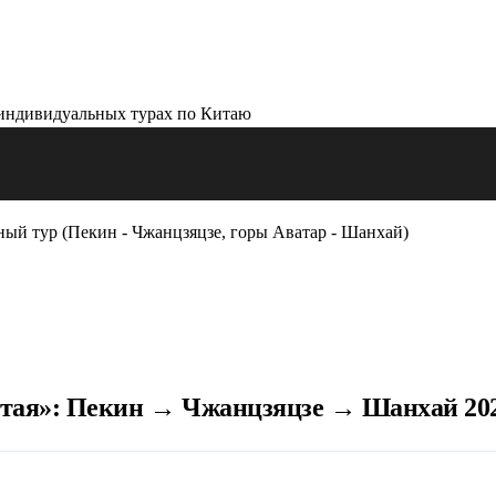
ый тур (Пекин - Чжанцзяцзе, горы Аватар - Шанхай)
тая»: Пекин → Чжанцзяцзе → Шанхай 202