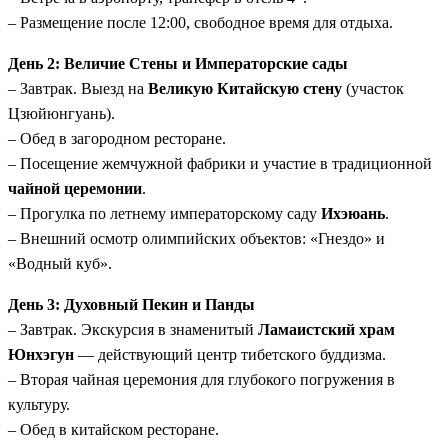
дегустации элитного чая «Колодец Дракона».
– Размещение после 12:00, свободное время для отдыха.
Комфорт перемещений:
Никаких утомительных
ночевков в поездах. Вы путешествуете днем на
День 2: Величие Стены и Императорские сады
скоростных магистралях
, любуясь сменяющими друг
– Завтрак. Выезд на
Великую Китайскую стену
(участок
друга пейзажами страны.
Цзюйюнгуань).
Эстетика Востока:
Программа включает посещение
– Обед в загородном ресторане.
лучших классических садов Сучжоу и живописного
– Посещение жемчужной фабрики и участие в традиционной
озера Сиху в Ханчжоу, воспетых поэтами всех династий.
чайной церемонии
.
– Прогулка по летнему императорскому саду
Ихэюань
.
– Внешний осмотр олимпийских объектов: «Гнездо» и
«Водный куб».
День 3: Духовный Пекин и Панды
– Завтрак. Экскурсия в знаменитый
Ламаистский храм
Юнхэгун
— действующий центр тибетского буддизма.
– Вторая чайная церемония для глубокого погружения в
культуру.
– Обед в китайском ресторане.