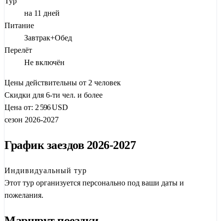
Тур
Венеции» и туманных чайных плантаций.
на 11 дней
Формат
индивидуального тура
(от 2 человек) позволяет вам
Питание
наслаждаться глубиной экскурсий без спешки большой
Завтрак+Обед
группы. Ваш персональный русскоговорящий гид подстроит
Перелёт
ритм под вас, ответит на любые вопросы и откроет секреты
Не включён
мест, которые обычно остаются за кадром. Вся логистика —
Цены действительны от 2 человек
билеты на современные скоростные поезда, связывающие
Скидки для 6-ти чел. и более
шесть древних и современных городов, — уже включена в
Цена от:
2 596
USD
программу.
сезон 2026-2027
График заездов 2026-2027
Индивидуальный тур
Этот тур организуется персонально под ваши даты и
пожелания.
Маршрут поездки