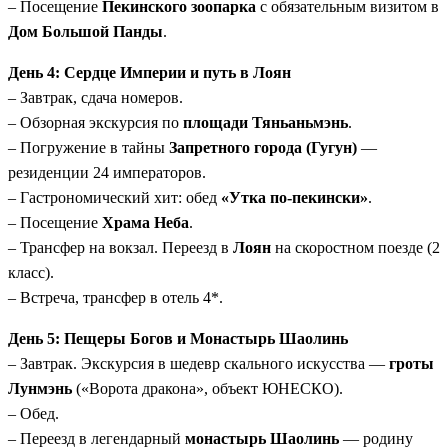
– Посещение
Пекинского зоопарка
с обязательным визитом в
Дом Большой Панды
.
День 4: Сердце Империи и путь в Лоян
– Завтрак, сдача номеров.
– Обзорная экскурсия по
площади Тяньаньмэнь
.
– Погружение в тайны
Запретного города (Гугун)
—
резиденции 24 императоров.
– Гастрономический хит: обед
«Утка по-пекински»
.
– Посещение
Храма Неба
.
– Трансфер на вокзал. Переезд в
Лоян
на скоростном поезде (2
класс).
– Встреча, трансфер в отель 4*.
День 5: Пещеры Богов и Монастырь Шаолинь
– Завтрак. Экскурсия в шедевр скального искусства —
гроты
Лунмэнь
(«Ворота дракона», объект ЮНЕСКО).
– Обед.
– Переезд в легендарный
монастырь Шаолинь
— родину