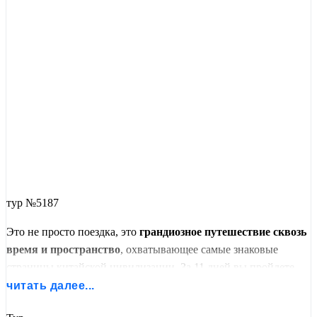
тур №5187
Это не просто поездка, это
грандиозное путешествие сквозь
время и пространство
, охватывающее самые знаковые
страницы китайской цивилизации. За 11 дней вы пройдете
путь от суровых вершин Великой стены и тишины
читать далее...
императорских дворцов до изящества садов «китайской