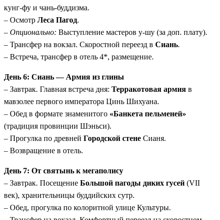
кунг-фу и чань-буддизма.
– Осмотр
Леса Пагод
.
–
Опционально:
Выступление мастеров у-шу (за доп. плату).
– Трансфер на вокзал. Скоростной переезд в
Сиань
.
– Встреча, трансфер в отель 4*, размещение.
День 6: Сиань — Армия из глины
– Завтрак. Главная встреча дня:
Терракотовая армия
в
мавзолее первого императора Цинь Шихуана.
– Обед в формате знаменитого
«Банкета пельменей»
(традиция провинции Шэньси).
– Прогулка по древней
Городской стене
Сианя.
– Возвращение в отель.
День 7: От святынь к мегаполису
– Завтрак. Посещение
Большой пагоды диких гусей
(VII
век), хранительницы буддийских сутр.
– Обед, прогулка по колоритной улице Культуры.
– Трансфер на вокзал. Комфортный переезд на скоростном