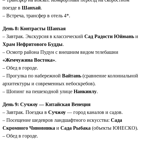
поезде в
Шанхай
.
– Встреча, трансфер в отель 4*.
День 8: Контрасты Шанхая
– Завтрак. Экскурсия в классический
Сад Радости Юйюань
и
Храм Нефритового Будды
.
– Осмотр района Пудун с внешним видом телебашни
«Жемчужина Востока»
.
– Обед в городе.
– Прогулка по набережной
Вайтань
(сравнение колониальной
архитектуры и современных небоскребов).
– Шопинг на пешеходной улице
Нанкинлу
.
День 9: Сучжоу — Китайская Венеция
– Завтрак. Поездка в
Сучжоу
— город каналов и садов.
– Посещение шедевров ландшафтного искусства:
Сада
Скромного Чиновника
и
Сада Рыбака
(объекты ЮНЕСКО).
– Обед в городе.