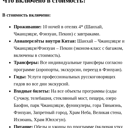
Что включено в стоимость?
В стоимость включено:
Проживание:
10 ночей в отелях 4* (Шанхай,
Чжанцзяцзе, Фэнхуан, Пекин) с завтраками.
Авиаперелёты внутри Китая:
Шанхай – Чжанцзяцзе и
Чжанцзяцзе/Фэнхуан – Пекин (эконом-класс с багажом,
включены в стоимость).
Трансферы:
Все индивидуальные трансферы согласно
программе (аэропорты, экскурсии, переезд в Фэнхуан).
Гиды:
Услуги профессиональных русскоговорящих
гидов во все дни экскурсий.
Входные билеты:
На все объекты программы (сады
Сучжоу, телебашня, стеклянный мост, пещера, озеро
Баофэн, парк Чжанцзяцзе, фуникулеры, гора Тяньмэнь,
Фэнхуан, Запретный город, Храм Неба, Великая стена,
Ихэюань, Храм Юнхэгун).
Питание:
Обеды и ужины по программе (включая утку