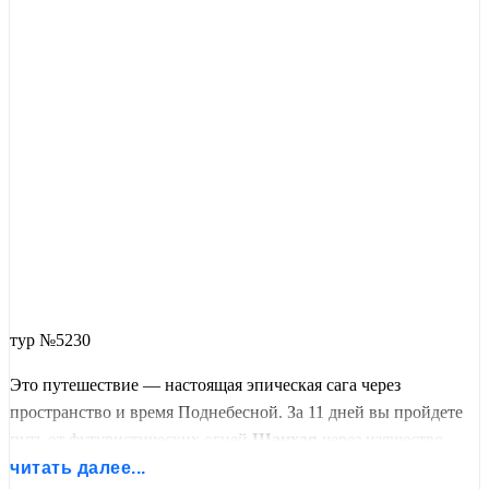
тур №5230
Это путешествие — настоящая эпическая сага через
пространство и время Поднебесной. За 11 дней вы пройдете
путь от футуристических огней
Шанхая
через изящество
садов
Сучжоу
, взмоете к сюрреалистическим вершинам
читать далее...