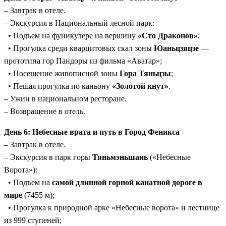
– Завтрак в отеле.
– Экскурсия в Национальный лесной парк:
• Подъем на фуникулере на вершину
«Сто Драконов»
;
• Прогулка среди кварцитовых скал зоны
Юаньцзяцзе
—
прототипа гор Пандоры из фильма «Аватар»;
• Посещение живописной зоны
Гора Тяньцзы
;
• Пешая прогулка по каньону
«Золотой кнут»
.
– Ужин в национальном ресторане.
– Возвращение в отель.
День 6: Небесные врата и путь в Город Феникса
– Завтрак в отеле.
– Экскурсия в парк горы
Тяньмэньшань
(«Небесные
Ворота»):
• Подъем на
самой длинной горной канатной дороге в
мире
(7455 м);
• Прогулка к природной арке «Небесные ворота» и лестнице
из 999 ступеней;