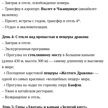
– Завтрак в отеле, освобождение номера.
– Трансфер в аэропорт.
Вылет в Чжанцзяцзе
(авиабилет
включен).
– Прилет, встреча с гидом, трансфер в отель 4*.
– Отдых и акклиматизация.
День 4: Стекло над пропастью и пещеры дракона
– Завтрак в отеле.
– Экскурсионная программа:
• Прогулка по
стеклянному мосту
в Большом каньоне
(длина 430 м, высота 300 м) — самому длинному и высокому
в мире;
• Посещение карстовой
пещеры «Желтого Дракона»
—
одной из самых красивых «волшебных пещер» мира;
• Прогулка на лодке по горному озеру
Баофэн
.
– Ужин в китайском ресторане.
– Возвращение в отель.
День 5: Горы «Аватар» и каньон «Золотой кнут»