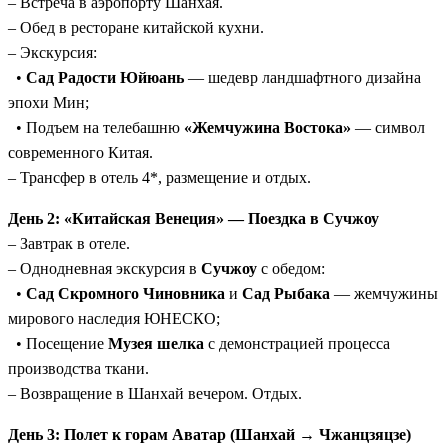
– Встреча в аэропорту Шанхая.
мост, горы Юаньцзяцзе) с атмосферным древним
– Обед в ресторане китайской кухни.
городом Фэнхуан, где время остановилось.
– Экскурсия:
Все перелёты внутри Китая включены:
Это экономит
•
Сад Радости Юйюань
— шедевр ландшафтного дизайна
ваше время и делает бюджет поездки предсказуемым.
эпохи Мин;
Наследие ЮНЕСКО:
Программа включает сады
• Подъем на телебашню
«Жемчужина Востока»
— символ
Сучжоу, природный парк Улинъюань, древний город
современного Китая.
Фэнхуан, Запретный город и Великую Китайскую стену.
– Трансфер в отель 4*, размещение и отдых.
День 2: «Китайская Венеция» — Поездка в Сучжоу
– Завтрак в отеле.
– Однодневная экскурсия в
Сучжоу
с обедом:
•
Сад Скромного Чиновника
и
Сад Рыбака
— жемчужины
мирового наследия ЮНЕСКО;
• Посещение
Музея шелка
с демонстрацией процесса
производства ткани.
– Возвращение в Шанхай вечером. Отдых.
День 3: Полет к горам Аватар (Шанхай → Чжанцзяцзе)