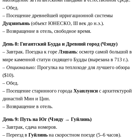
– Обед.
– Посещение древнейшей ирригационной системы
Дуцзянъянь
(объект ЮНЕСКО, III век до н.э.).
– Возвращение в отель, свободное время.
День 8: Гигантский Будда и Древний город (Чэнду)
– Завтрак. Поездка к горе
Лэшань
: осмотр самой большой в
мире каменной статуи сидящего Будды (вырезана в 713 г.).
–
Опционально:
Прогулка на теплоходе для лучшего обзора
($10).
– Обед.
– Посещение старинного города
Хуанлунси
с архитектурой
династий Мин и Цин.
– Возвращение в отель.
День 9: Путь на Юг (Чэнду → Гуйлинь)
– Завтрак, сдача номеров.
– Переезд в
Гуйлинь
на скоростном поезде (5–6 часов).