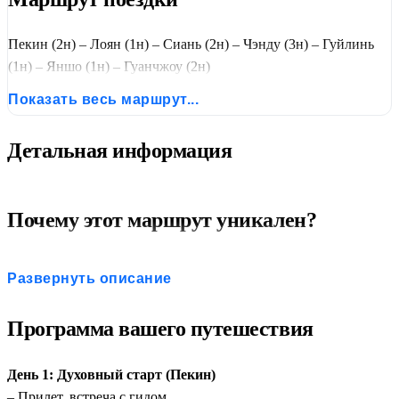
Пекин (2н) – Лоян (1н) – Сиань (2н) – Чэнду (3н) – Гуйлинь
(1н) – Яншо (1н) – Гуанчжоу (2н)
Показать весь маршрут...
Детальная информация
Почему этот маршрут уникален?
Максимальный охват:
Вы увидите 7 ключевых
Развернуть описание
регионов Китая, включая редкое сочетание: столица,
древние центры, родина панд и тропический юг.
Программа вашего путешествия
Встреча с символами:
От Терракотовой армии до
живых больших панд и рыбаков с бакланами на реке Ли.
День 1: Духовный старт (Пекин)
Комфорт перемещений:
Все длинные переходы
– Прилет, встреча с гидом.