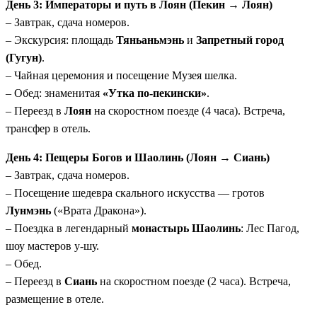
День 3: Императоры и путь в Лоян (Пекин → Лоян)
– Завтрак, сдача номеров.
– Экскурсия: площадь
Тяньаньмэнь
и
Запретный город
(Гугун)
.
– Чайная церемония и посещение Музея шелка.
– Обед: знаменитая
«Утка по-пекински»
.
– Переезд в
Лоян
на скоростном поезде (4 часа). Встреча,
трансфер в отель.
День 4: Пещеры Богов и Шаолинь (Лоян → Сиань)
– Завтрак, сдача номеров.
– Посещение шедевра скального искусства — гротов
Лунмэнь
(«Врата Дракона»).
– Поездка в легендарный
монастырь Шаолинь
: Лес Пагод,
шоу мастеров у-шу.
– Обед.
– Переезд в
Сиань
на скоростном поезде (2 часа). Встреча,
размещение в отеле.