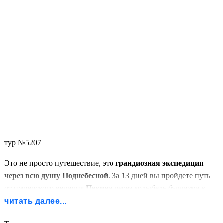
тур №5207
Это не просто путешествие, это
грандиозная экспедиция
через всю душу Поднебесной
. За 13 дней вы пройдете путь
от имперского величия
Пекина
через колыбель буддизма в
Лояне
и глиняную армию
Сианя
, встретитесь с гигантскими
читать далее...
пандами в
Чэнду
, проплывете среди сказочных карстовых