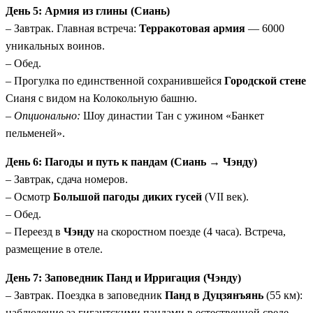
День 5: Армия из глины (Сиань)
– Завтрак. Главная встреча:
Терракотовая армия
— 6000
уникальных воинов.
– Обед.
– Прогулка по единственной сохранившейся
Городской стене
Сианя с видом на Колокольную башню.
–
Опционально:
Шоу династии Тан с ужином «Банкет
пельменей».
День 6: Пагоды и путь к пандам (Сиань → Чэнду)
– Завтрак, сдача номеров.
– Осмотр
Большой пагоды диких гусей
(VII век).
– Обед.
– Переезд в
Чэнду
на скоростном поезде (4 часа). Встреча,
размещение в отеле.
День 7: Заповедник Панд и Ирригация (Чэнду)
– Завтрак. Поездка в заповедник
Панд в Дуцзянъянь
(55 км):
наблюдение за гигантскими пандами в естественной среде.