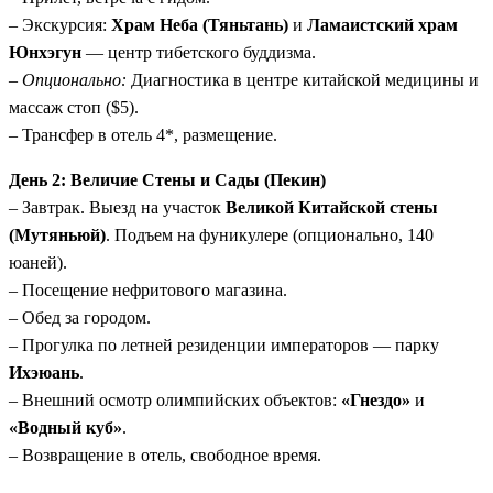
осуществляются на современных скоростных поездах 2-
– Экскурсия:
Храм Неба (Тяньтань)
и
Ламаистский храм
го класса (мягкие сиденья), что быстро, удобно и
Юнхэгун
— центр тибетского буддизма.
познавательно.
–
Опционально:
Диагностика в центре китайской медицины и
Гастрономическое разнообразие:
От утки по-пекински
массаж стоп ($5).
и пельменей Сианя до острой кухни Сычуани и
– Трансфер в отель 4*, размещение.
деликатесов Кантона.
День 2: Величие Стены и Сады (Пекин)
– Завтрак. Выезд на участок
Великой Китайской стены
(Мутяньюй)
. Подъем на фуникулере (опционально, 140
юаней).
– Посещение нефритового магазина.
– Обед за городом.
– Прогулка по летней резиденции императоров — парку
Ихэюань
.
– Внешний осмотр олимпийских объектов:
«Гнездо»
и
«Водный куб»
.
– Возвращение в отель, свободное время.