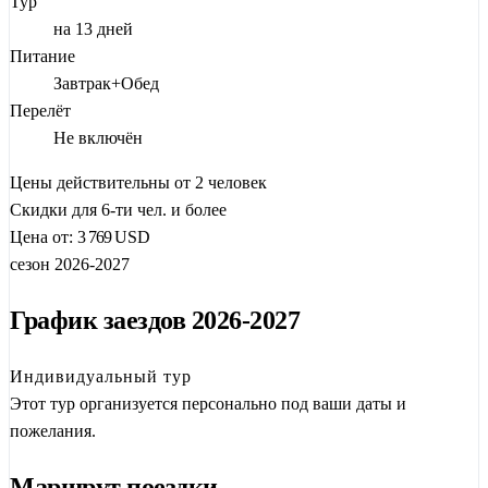
Тур
пиков по реке Ли в
Гуйлине
и
Яншо
, чтобы завершить
на 13 дней
одиссею в деловом сердце юга —
Гуанчжоу
.
Питание
Формат
индивидуального тура
(от 2 человек) гарантирует
Завтрак+Обед
вам комфорт и гибкость: персональные трансферы,
Перелёт
возможность задать темп экскурсии и отдохнуть в пути. Мы
Не включён
организовали сложнейшую логистику
на скоростных
Цены действительны от 2 человек
поездах
, связывающих семь городов, чтобы вы наслаждались
Скидки для 6-ти чел. и более
видами из окна, а не билетами.
Цена от:
3 769
USD
сезон 2026-2027
График заездов 2026-2027
Индивидуальный тур
Этот тур организуется персонально под ваши даты и
пожелания.
Маршрут поездки