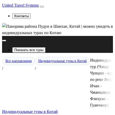
United Travel Systems
Контакты
Показать все туры
Индивидуаль
Все направления
Индивидуальные туры в Китай
тур (Чэнду -
/
/
Чунцин - кру
по реке Янцзы
Ичан -
Чжанцзяцзе -
Фэнхуан -
Гуанчжоу)
Индивидуальные туры в Китай