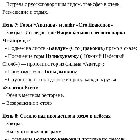
– Встреча с русскоговорящим гидом, трансфер в отель.
Размещение и отдых.
День 7: Горы «Аватара» и лифт «Сто Драконов»
– Завтрак. Исследование
Национального лесного парка
Чжанцзяцзе
:
• Подъем на лифте
«Байлун» (Сто Драконов)
прямо в скале;
• Посещение горы
Цзянькуньчжу
(«Южный Небесный
Столб») — прототипа гор из фильма «Аватар»;
• Панорамы зоны
Тяньцзышань
;
• Спуск на канатной дороге и прогулка вдоль ручья
«Золотой Кнут»
.
– Обед в местном ресторане.
– Возвращение в отель.
День 8: Стекло над пропастью и озеро в небесах
– Завтрак.
– Экскурсионная программа:
• Посещение
Большого каньона
и прогулка по самому