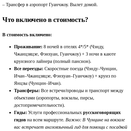
– Трансфер в аэропорт Гуанчжоу. Вылет домой.
Что включено в стоимость?
В стоимость включено:
Проживание:
8 ночей в отелях 4*/5* (Чэнду,
Чжанцзяцзе, Фэнхуан, Гуанчжоу) + 3 ночи в каюте
круизного лайнера (полный пансион).
Все переезды:
Скоростные поезда (Чэнду–Чунцин,
Ичан–Чжанцзяцзе, Фэнхуан–Гуанчжоу) + круиз по
Янцзы (Чунцин–Ичан).
Трансферы:
Все встречи/проводы и транспорт между
объектами (аэропорты, вокзалы, пирсы,
достопримечательности).
Гиды:
Услуги профессиональных
русскоговорящих
гидов
на всем маршруте.
Важно: В Чунцине на вокзале
вас встречает англоязычный гид для помощи с посадкой