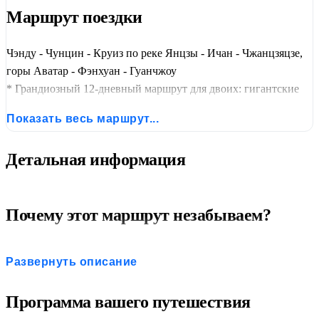
Маршрут поездки
Чэнду - Чунцин - Круиз по реке Янцзы - Ичан - Чжанцзяцзе,
горы Аватар - Фэнхуан - Гуанчжоу
* Грандиозный 12-дневный маршрут для двоих: гигантские
панды, круиз на лайнере по реке Янцзы (Три Ущелья, дамба),
Показать весь маршрут...
парящие скалы Чжанцзяцзе («Аватар»), древний город
Фэнхуан и мегаполис Гуанчжоу. Все ж/д переезды включены.
Детальная информация
Русскоговорящий гид (в Чунцине — англоязычный на
посадке), отели 4–5*. Максимальное погружение в природу и
культуру Китая.
Почему этот маршрут незабываем?
Романтика Великой Реки:
3 дня на современном
Развернуть описание
круизном лайнере по Янцзы — единственный способ
увидеть нетронутую природу ущелий Цюйтан, У и
Программа вашего путешествия
Силин, а также грандиозную дамбу «Три Ущелья» с