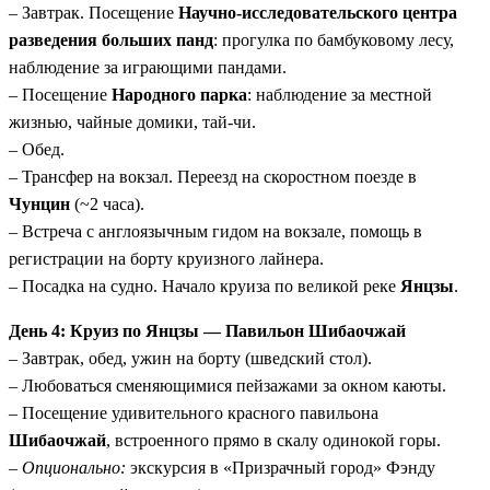
– Завтрак. Посещение
Научно-исследовательского центра
разведения больших панд
: прогулка по бамбуковому лесу,
наблюдение за играющими пандами.
– Посещение
Народного парка
: наблюдение за местной
жизнью, чайные домики, тай-чи.
– Обед.
– Трансфер на вокзал. Переезд на скоростном поезде в
Чунцин
(~2 часа).
– Встреча с англоязычным гидом на вокзале, помощь в
регистрации на борту круизного лайнера.
– Посадка на судно. Начало круиза по великой реке
Янцзы
.
День 4: Круиз по Янцзы — Павильон Шибаочжай
– Завтрак, обед, ужин на борту (шведский стол).
– Любоваться сменяющимися пейзажами за окном каюты.
– Посещение удивительного красного павильона
Шибаочжай
, встроенного прямо в скалу одинокой горы.
–
Опционально:
экскурсия в «Призрачный город» Фэнду