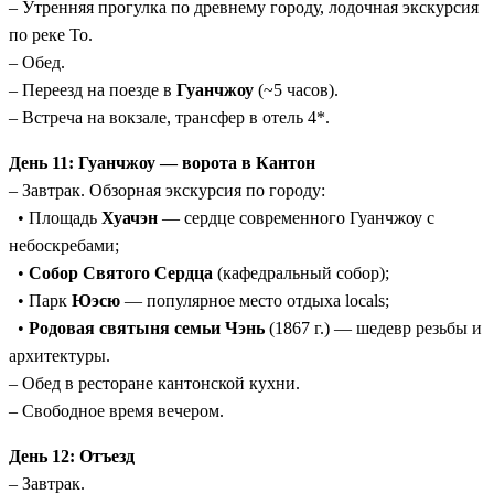
– Утренняя прогулка по древнему городу, лодочная экскурсия
по реке То.
– Обед.
– Переезд на поезде в
Гуанчжоу
(~5 часов).
– Встреча на вокзале, трансфер в отель 4*.
День 11: Гуанчжоу — ворота в Кантон
– Завтрак. Обзорная экскурсия по городу:
• Площадь
Хуачэн
— сердце современного Гуанчжоу с
небоскребами;
•
Собор Святого Сердца
(кафедральный собор);
• Парк
Юэсю
— популярное место отдыха locals;
•
Родовая святыня семьи Чэнь
(1867 г.) — шедевр резьбы и
архитектуры.
– Обед в ресторане кантонской кухни.
– Свободное время вечером.
День 12: Отъезд
– Завтрак.