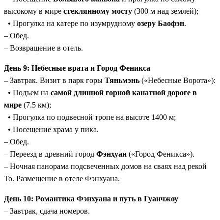
высокому в мире
стеклянному мосту
(300 м над землей);
• Прогулка на катере по изумрудному
озеру Баофэн
.
– Обед.
– Возвращение в отель.
День 9: Небесные врата и Город Феникса
– Завтрак. Визит в парк горы
Тяньмэнь
(«Небесные Ворота»):
• Подъем на
самой длинной горной канатной дороге в
мире
(7.5 км);
• Прогулка по подвесной тропе на высоте 1400 м;
• Посещение храма у пика.
– Обед.
– Переезд в древний город
Фэнхуан
(«Город Феникса»).
– Ночная панорама подсвеченных домов на сваях над рекой
То. Размещение в отеле Фэнхуана.
День 10: Романтика Фэнхуана и путь в Гуанчжоу
– Завтрак, сдача номеров.