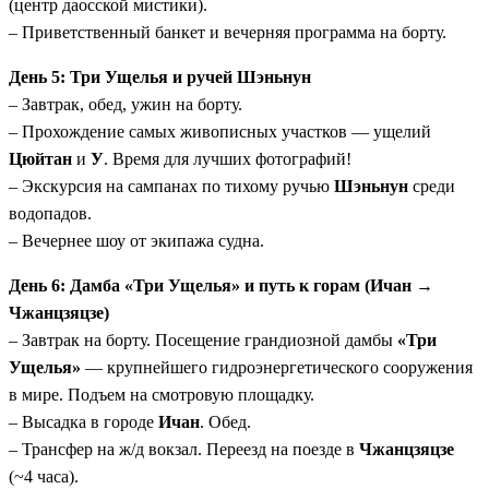
(центр даосской мистики).
– Приветственный банкет и вечерняя программа на борту.
День 5: Три Ущелья и ручей Шэньнун
– Завтрак, обед, ужин на борту.
– Прохождение самых живописных участков — ущелий
Цюйтан
и
У
. Время для лучших фотографий!
– Экскурсия на сампанах по тихому ручью
Шэньнун
среди
водопадов.
– Вечернее шоу от экипажа судна.
День 6: Дамба «Три Ущелья» и путь к горам (Ичан →
Чжанцзяцзе)
– Завтрак на борту. Посещение грандиозной дамбы
«Три
Ущелья»
— крупнейшего гидроэнергетического сооружения
в мире. Подъем на смотровую площадку.
– Высадка в городе
Ичан
. Обед.
– Трансфер на ж/д вокзал. Переезд на поезде в
Чжанцзяцзе
(~4 часа).