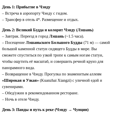
борта судна.
День 1: Прибытие в Чэнду
Киношные декорации наяву:
Вы увидите
– Встреча в аэропорту Чэнду с гидом.
оригинальные локации фильма «Аватар» в Чжанцзяцзе,
– Трансфер в отель 4*. Размещение и отдых.
прогуляетесь по самому высокому стеклянному мосту и
посетите древний город Фэнхуан.
День 2: Великий Будда и колорит Чэнду (Лэшань)
Встреча с символами:
От гигантских панд в их
– Завтрак. Переезд в город
Лэшань
(~1.5 часа).
естественной среде до самого большого сидячего Будды
– Посещение
Лэшаньского Большого Будды
(71 м) — самой
в Лэшане.
большой каменной статуи сидящего Будды в мире. Вы
Комфорт высшего класса:
Проживание в отелях 4–5*
сможете спуститься по узкой тропе к самым ногам статуи,
и каютах лайнера с полным пансионом, персональный
чтобы ощутить её масштаб, и совершить речной круиз для
гид на всех этапах (кроме посадки на круиз в Чунцине).
панорамного вида.
– Возвращение в Чэнду. Прогулка по знаменитым аллеям
«Широкая и Узкая»
(Kuanzhai Xiangzi) с уличной едой и
сувенирами.
– Обед/ужин в рекомендованном ресторане.
– Ночь в отеле Чэнду.
День 3: Панды и путь к реке (Чэнду → Чунцин)