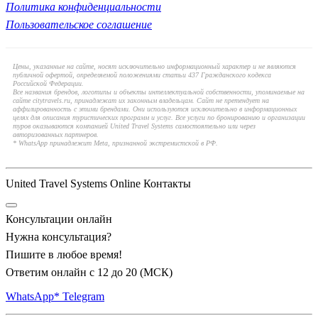
Политика конфиденциальности
Пользовательское соглашение
Цены, указанные на сайте, носят исключительно информационный характер и не являются
публичной офертой, определяемой положениями статьи 437 Гражданского кодекса
Российской Федерации.
Все названия брендов, логотипы и объекты интеллектуальной собственности, упоминаемые на
сайте citytravels.ru, принадлежат их законным владельцам. Сайт не претендует на
аффилированность с этими брендами. Они используются исключительно в информационных
целях для описания туристических программ и услуг. Все услуги по бронированию и организации
туров оказываются компанией United Travel Systems самостоятельно или через
авторизованных партнеров.
* WhatsApp принадлежит Meta, признанной экстремистской в РФ.
United Travel Systems Online Контакты
Консультации онлайн
Нужна консультация?
Пишите в любое время!
Ответим онлайн с 12 до 20 (МСК)
WhatsApp*
Telegram