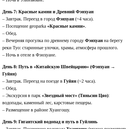
День 7: Красные камни и Древний Фэнхуан
– Завтрак. Переезд в город
Фэнхуан
(~4 часа).
– Посещение geoparka
«Красные камни»
.
– Обед.
– Вечерняя прогулка по древнему городу
Фэнхуан
на берегу
реки Туо: старинные улочки, храмы, атмосфера прошлого.
– Ночь в отеле в Фэнхуане.
День 8: Путь в «Китайскую Швейцарию» (Фэнхуан →
Гуйян)
– Завтрак. Переезд на поезде в
Гуйян
(~2 часа).
– Обед.
– Экскурсия в парк
«Звездный мост» (Тяньсин Цяо)
:
водопады, каменный лес, карстовые пещеры.
– Размещение в районе Хуангошу.
День 9: Гигантский водопад и путь в Гуйлинь
– Завтрак. Посещение водопада
Хуангошу
(можно посмотреть