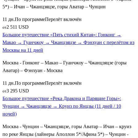
5*) – Ичан – Чжанцзяцзе, горы Аватар – Чунцин
11 дн.
По программе
Перелёт включён
2 511 USD
от
Большое путешествие «Пять стихий Китая»: Гонконг →
Макао → Гуанчжоу → Чжанцзяцзе → Фэнхуан с перелётом из
Москвы на 11 дней
Москва - Гонконг – Макао – Гуанчжоу – Чжанцзяцзе (горы
Аватар) – Фэнхуан - Москва
11 дн.
По программе
Перелёт включён
3 295 USD
от
Большое путешествие «Река Дракона и Парящие Горы»:
Чунцин → Чжанцзяцзе → Круиз по Янцзы (11 дней / 10
ночей)
Москва - Чунцин – Чжанцзяцзе, горы Аватар – Ичан – круиз
по реке Янцзы (лайнеры Аполлон 5*/Афина 5*) – Чунцин -