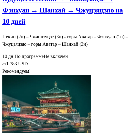
Фэнхуан → Шанхай → Чжуцзяцзяо на
10 дней
Пекин (2н) – Чжанцзяцзе (3н) - горы Аватар – Фэнхуан (1н) –
Чжуцзяцзяо – горы Аватар – Шанхай (3н)
10 дн.
По программе
Не включён
1 783 USD
от
Рекомендуем!