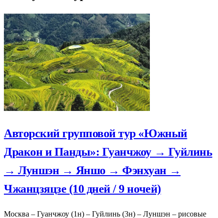
Авторский групповой тур «Южный
Дракон и Панды»: Гуанчжоу → Гуйлинь
→ Луншэн → Яншо → Фэнхуан →
Чжанцзяцзе (10 дней / 9 ночей)
Москва – Гуанчжоу (1н) – Гуйлинь (3н) – Луншэн – рисовые