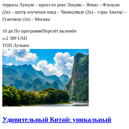
террасы Лунцзи – круиз по реке Лицзян – Яншо – Фэнхуан
(2н) – центр изучения панд – Чжанцзяцзе (2н) – горы Аватар –
Гуанчжоу (1н) – Москва
10 дн.
По программе
Перелёт включён
2 389 USD
от
ТОП Лучших
Удивительный Китай: уникальный