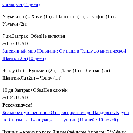
Синьцзян (7 дней)
Урумчи (1н) - Хами (1н) - Шаньшань(1н) - Турфан (1н) -
Урумчи (2н)
7 дн.
Завтрак+Обед
Не включён
1 579 USD
от
Затерянный мир Юньнани: От панд в Чэнду до мистической
Шангри-Ла (10 дней)
Чэнду (1н) – Куньмин (2н) – Дали (1н) – Лицзян (2н) –
Шангри-Ла (2н) – Чэнду (1н)
10 дн.
Завтрак+Обед
Не включён
1 650 USD
от
Рекомендуем!
Большое путешествие «От Троецарствия до Пандоры»: Круиз
по Янцзы → Чжанцзяцзе → Чунцин (11 дней / 10 ночей)
Чунцин – круиз по реке Янцзы (лайнеры Аполлон 5*/Афина