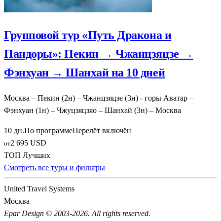
Групповой тур «Путь Дракона и
Пандоры»: Пекин → Чжанцзяцзе →
Фэнхуан → Шанхай на 10 дней
Москва – Пекин (2н) – Чжанцзяцзе (3н) - горы Аватар –
Фэнхуан (1н) – Чжуцзяцзяо – Шанхай (3н) – Москва
10 дн.
По программе
Перелёт включён
2 695 USD
от
ТОП Лучших
Смотреть все туры и фильтры
United Travel Systems
Москва
Epar Design © 2003-2026. All rights reserved.