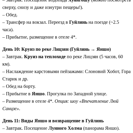
сверху, снизу и даже изнутри пещеры!).
– Обед.
– Трансфер на вокзал. Переезд в
Гуйлинь
на поезде (~2.5
часа).
– Прибытие, размещение в отеле 4*.
День 10: Круиз по реке Лицзян (Гуйлинь → Яншо)
– Завтрак.
Круиз на теплоходе
по реке Лицзян (5 часов, 60
км).
– Наслаждение карстовыми пейзажами: Слоновий Хобот, Гора
Старик и др.
– Обед на борту.
– Прибытие в
Яншо
. Прогулка по Западной улице.
– Размещение в отеле 4*.
Опция: шоу «Впечатление Люй
Санцзе»
.
День 11: Виды Яншо и возвращение в Гуйлинь
– Завтрак. Посещение
Лунного Холма
(панорама Яншо).