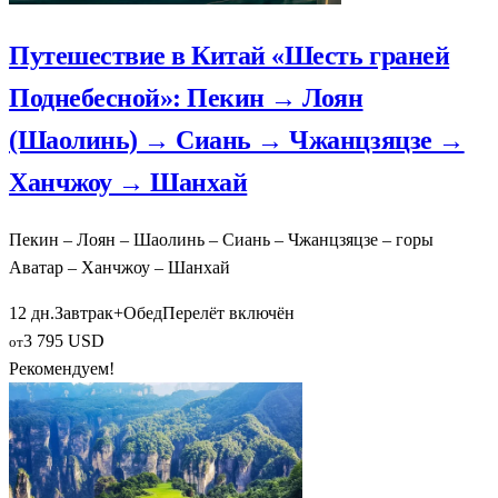
Путешествие в Китай «Шесть граней
Поднебесной»: Пекин → Лоян
(Шаолинь) → Сиань → Чжанцзяцзе →
Ханчжоу → Шанхай
Пекин – Лоян – Шаолинь – Сиань – Чжанцзяцзе – горы
Аватар – Ханчжоу – Шанхай
12 дн.
Завтрак+Обед
Перелёт включён
3 795 USD
от
Рекомендуем!