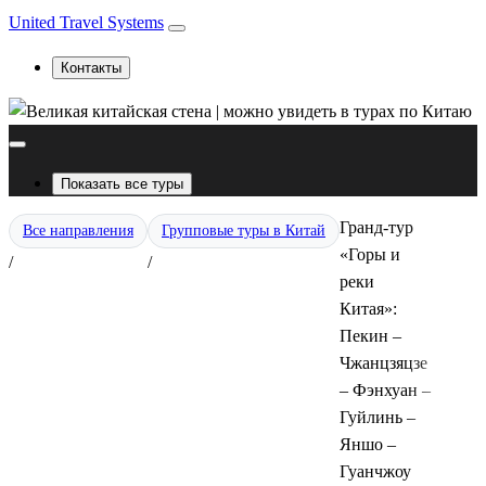
United Travel Systems
Контакты
Показать все туры
Гранд-тур
Все направления
Групповые туры в Китай
«Горы и
/
/
реки
Китая»:
Пекин –
Чжанцзяцзе
– Фэнхуан –
Гуйлинь –
Яншо –
Гуанчжоу