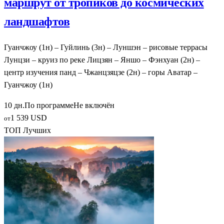
маршрут от тропиков до космических
ландшафтов
Гуанчжоу (1н) – Гуйлинь (3н) – Луншэн – рисовые террасы
Лунцзи – круиз по реке Лицзян – Яншо – Фэнхуан (2н) –
центр изучения панд – Чжанцзяцзе (2н) – горы Аватар –
Гуанчжоу (1н)
10 дн.
По программе
Не включён
1 539 USD
от
ТОП Лучших