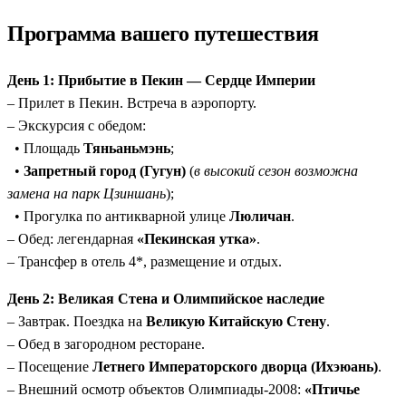
одной поездке.
Программа вашего путешествия
Редкий маршрут:
комбинация гор, пещер, рек и
старинных городов редко встречается в групповых
День 1: Прибытие в Пекин — Сердце Империи
турах;
– Прилет в Пекин. Встреча в аэропорту.
Древняя романтика:
Ночевка в тысячелетнем городе
– Экскурсия с обедом:
Фэнхуан на берегу реки Туо.
• Площадь
Тяньаньмэнь
;
Глубина вместо спешки:
13 дней без давления, с
•
Запретный город (Гугун)
(
в высокий сезон возможна
возможностью погружения в каждый регион;
замена на парк Цзиншань
);
Удобство и комфорт:
все внутренние переезды — на
• Прогулка по антикварной улице
Люличан
.
скоростных поездах и самолётах;
– Обед: легендарная
«Пекинская утка»
.
Включено:
Входные билеты в дорогостоящие
– Трансфер в отель 4*, размещение и отдых.
национальные парки, канатные дороги, лифты и
питание по программе уже в цене.
День 2: Великая Стена и Олимпийское наследие
– Завтрак. Поездка на
Великую Китайскую Стену
.
– Обед в загородном ресторане.
– Посещение
Летнего Императорского дворца (Ихэюань)
.
– Внешний осмотр объектов Олимпиады-2008:
«Птичье