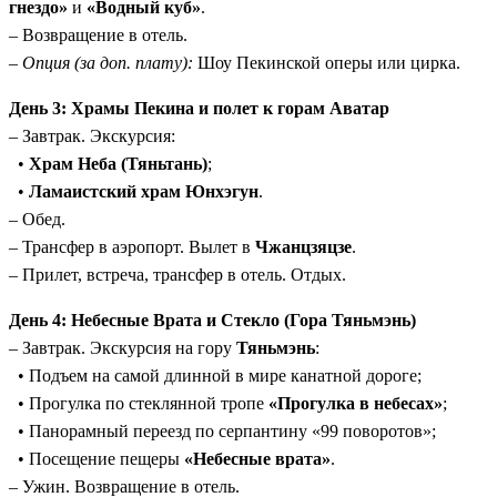
гнездо»
и
«Водный куб»
.
– Возвращение в отель.
–
Опция (за доп. плату):
Шоу Пекинской оперы или цирка.
День 3: Храмы Пекина и полет к горам Аватар
– Завтрак. Экскурсия:
•
Храм Неба (Тяньтань)
;
•
Ламаистский храм Юнхэгун
.
– Обед.
– Трансфер в аэропорт. Вылет в
Чжанцзяцзе
.
– Прилет, встреча, трансфер в отель. Отдых.
День 4: Небесные Врата и Стекло (Гора Тяньмэнь)
– Завтрак. Экскурсия на гору
Тяньмэнь
:
• Подъем на самой длинной в мире канатной дороге;
• Прогулка по стеклянной тропе
«Прогулка в небесах»
;
• Панорамный переезд по серпантину «99 поворотов»;
• Посещение пещеры
«Небесные врата»
.
– Ужин. Возвращение в отель.