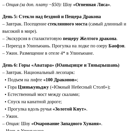
–
Опция (за доп. плату ~$50):
Шоу
«Огненная Лиса»
.
День 5: Стекло над бездной и Пещера Дракона
– Завтрак. Посещение
стеклянного моста
(самый длинный и
высокий в мире).
– Экскурсия в сталактитовую
пещеру Желтого дракона
.
– Переезд в Улинъюань. Прогулка на лодке по озеру
Баофэн
.
– Ужин. Размещение в отеле 4* в Улинъюане.
День 6: Горы «Аватара» (Юаньцзяцзе и Тяньцзышань)
– Завтрак. Национальный лесопарк:
• Подъем на лифте
«100 Драконов»
;
• Гора
Цзянькуньджу
(«Южный Небесный Столб»);
• Естественный мост между скалами;
• Спуск на канатной дороге;
• Прогулка вдоль ручья
«Золотой Кнут»
.
– Ужин.
–
Опция:
Шоу
«Очарование Западного Хунаня»
.
– Ночь в Улинъюане.