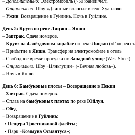
–
Дополнительно:
Электромобиль (~50 юаней/чел).
–
Опционально:
Шоу «Длинные волосы» в селе Хуанлояо.
–
Ужин
. Возвращение в Гуйлинь. Ночь в Гуйлине.
День 5: Круиз по реке Лицзян – Яншо
–
Завтрак
. Сдача номеров.
–
Круиз на 4-звёздочном корабле
по реке
Лицзян
(«Галерея ст
– Прибытие в
Яншо
. Трансфер на электромобиле в отель.
– Свободное время: прогулка по
Западной улице
(West Street).
–
Опционально:
Шоу «Цяньгуцин» («Вечная любовь»).
– Ночь в Яншо.
День 6: Бамбуковые плоты – Возвращение в Пекин
–
Завтрак
. Сдача номеров.
– Сплав на
бамбуковых плотах
по реке
Юйлун
.
–
Обед
.
– Возвращение в
Гуйлинь
:
•
Пещера Тростниковой флейты
;
• Парк «
Коммуна Османтуса
»;