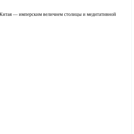
и Китая — имперским величием столицы и медитативной
еличие древней столицы
Пекина
с живописной природой
цзи
, совершите живописный
круиз по реке Лицзян
и посетите
проживание — в комфортабельных отелях категории 4*.