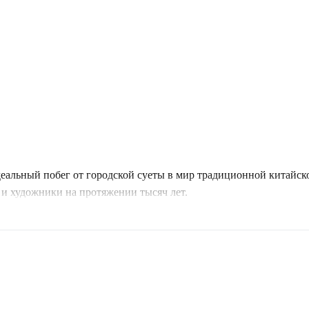
деальный побег от городской суеты в мир традиционной китай
и художники на протяжении тысяч лет.