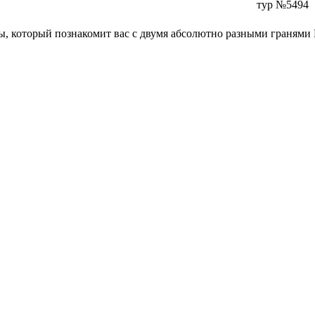
тур №5494
ы, который познакомит вас с двумя абсолютно разными граням
 контрастным регионам Китая! Этот компактный тур сочетает в
тный город
, полюбуетесь на знаменитые
рисовые террасы Лун
продумана до мелочей: внутренние перелеты экономят время, а 
ые билеты и питание уже включены в стоимость.