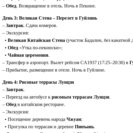
–
Обед
. Возвращение в отель. Ночь в Пекине.
День 3: Великая Стена – Перелет в Гуйлинь
–
Завтрак
. Сдача номеров.
– Экскурсия:
•
Великая Китайская Стена
(участок Бадалин, без канатной 
•
Обед
«Утка по-пекински»;
•
Чайная церемония
.
– Трансфер в аэропорт. Вылет рейсом CA1937 (17:25–20:30) в
Г
– Прибытие, размещение в отеле. Ночь в Гуйлине.
День 4: Рисовые террасы Лунцзи
–
Завтрак
.
– Переезд на автобусе к
рисовым террасам Лунцзи
.
–
Обед
в китайском ресторане.
– Экскурсия:
• Посещение деревень народа
Чжуан
;
• Прогулка по террасам и деревне
Пинъань
.