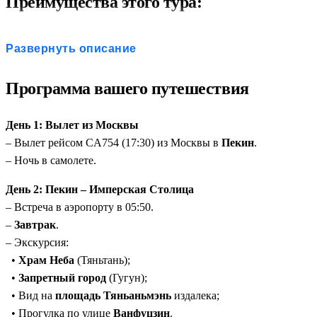
Преимущества этого тура:
Оптимальный баланс:
История + природа за 8 дней.
Развернуть описание
Комфортная логистика:
Внутренние перелёты (Пекин ↔ 
Все включено:
Входные билеты во все достопримечательн
Программа вашего путешествия
Уникальные локации:
Рисовые террасы Лунцзи и дерев
Русскоязычный гид:
Профессиональное сопровождение 
День 1: Вылет из Москвы
– Вылет рейсом CA754 (17:30) из Москвы в
Пекин
.
– Ночь в самолете.
День 2: Пекин – Имперская Столица
– Встреча в аэропорту в 05:50.
–
Завтрак
.
– Экскурсия:
•
Храм Неба
(Тяньтань);
•
Запретный город
(Гугун);
• Вид на
площадь Тяньаньмэнь
издалека;
• Прогулка по улице
Ванфуцзин
.