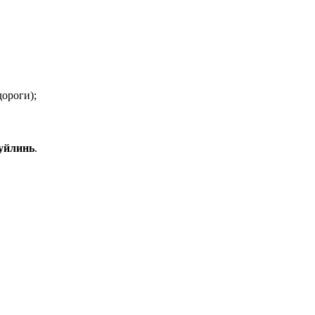
дороги);
уйлинь
.