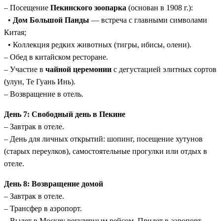
– Посещение
Пекинского зоопарка
(основан в 1908 г.):
•
Дом Большой Панды
— встреча с главными символами
Китая;
• Коллекция редких животных (тигры, ибисы, олени).
– Обед в китайском ресторане.
– Участие в
чайной церемонии
с дегустацией элитных сортов
(улун, Те Гуань Инь).
– Возвращение в отель.
День 7: Свободный день в Пекине
– Завтрак в отеле.
– День для личных открытий: шопинг, посещение хутунов
(старых переулков), самостоятельные прогулки или отдых в
отеле.
День 8: Возвращение домой
– Завтрак в отеле.
– Трансфер в аэропорт.
– Вылет в Москву регулярным рейсом. Прилет в аэропорт