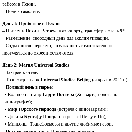
году и до сих пор редко включаемый в программы из
рейсом в Пекин.
Москвы;
– Ночь в самолете.
Культура без «галочек»:
вы не просто проходите мимо
День 1: Прибытие в Пекин
Храма Неба — вы понимаете, зачем он построен;
– Прилет в Пекин. Встреча в аэропорту, трансфер в отель
Ритм:
сначала — волшебство парка, потом — глубина
5*
.
– Размещение, свободный день для акклиматизации.
истории, в конце — личное время для своих открытий.
– Отдых после перелёта, возможность самостоятельно
прогуляться по окрестностям отеля.
День 2: Магия Universal Studios!
– Завтрак в отеле.
– Трансфер в парк
Universal Studios Beijing
(открыт в 2021 г.).
–
Полный день в парке:
• Волшебный мир
Гарри Поттера
(Хогвартс, полеты на
гиппогрифах);
•
Мир Юрского периода
(встреча с динозаврами);
• Долина
Кунг-фу Панды
(встреча с Шифу и По);
• Миньоны, Трансформеры и другие любимые герои.
– Возвращение в отель. Полные впечатлений!