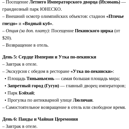
– Посещение
Летнего Императорского дворца (Ихэюань)
—
грандиозный парк ЮНЕСКО.
– Внешний осмотр олимпийских объектов: стадион
«Птичье
гнездо»
и
«Водный куб»
.
–
Опция (за доп. плату):
Посещение
Пекинского цирка
(от
$20).
– Возвращение в отель.
День 5: Сердце Империи и Утка по-пекински
– Завтрак в отеле.
– Экскурсия с обедом в ресторане
«Утка по-пекински»
:
• Площадь
Тяньаньмэнь
— самая большая площадь мира;
•
Запретный город (Гугун)
— главный дворец императоров;
• Парк
Бэйхай
;
• Прогулка по антикварной улице
Люличан
.
– Самостоятельное возвращение в отель или свободное время.
День 6: Панды и Чайная Церемония
– Завтрак в отеле.