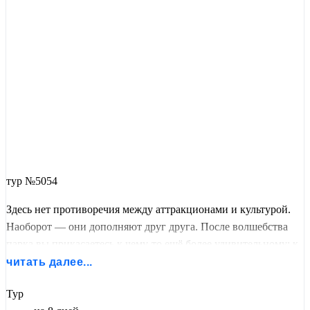
тур №5054
Здесь нет противоречия между аттракционами и культурой.
Наоборот — они дополняют друг друга. После волшебства
парка вы прикасаетесь к чему-то ещё более удивительному: к
истории, которая длилась тысячелетия. Этот маршрут создан
читать далее...
для тех, кто хочет и развлечься, и удивиться по-настоящему.
Тур
Представьте: вы в одном дне проходите от волшебной