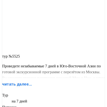
тур №5525
Проведите незабываемые 7 дней в Юго-Восточной Азии по
готовой экскурсионной программе с перелётом из Москвы.
Вы увидите древние памятники династий Мин и Цин, а затем
отправитесь на побережье Желтого моря, чтобы прикоснуться
читать далее...
к страницам русской и мировой истории.
Тур
Отправьтесь в насыщенное путешествие по двум
на 7 дней
жемчужинам Китая! Этот тур гармонично сочетает величие