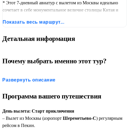
* Этот 7-дневный авиатур с вылетом из Москвы идеально
сочетает в себе монументальное величие столицы Китая и
исторический колорит Даляня — крупнейшего курорта на
Показать весь маршрут...
Желтом море, чья история неразрывно связана с судьбой
Российской империи. Маршрут включает посещение
Детальная информация
легендарной крепости Порт-Артур (Люйшунь).
Почему выбрать именно этот тур?
Два города в одной поездке:
Имперский Пекин +
Развернуть описание
морской Далянь — максимум впечатлений за 7 дней.
Все включено:
Входные билеты во все
Программа вашего путешествия
достопримечательности, питание по программе, услуги
гида, транспорт.
День вылета: Старт приключения
Комфортная логистика:
Скоростной поезд Пекин–
– Вылет из Москвы (аэропорт
Шереметьево-С
) регулярным
Далянь (~4 часа) вместо утомительного автобусного
рейсом в Пекин.
переезда.