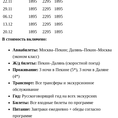
22.11
1895
2295
1895
29.11
1895
2295
1895
06.12
1895
2295
1895
13.12
1895
2295
1895
20.12
1895
2295
1895
В стоимость включено:
Авиабилеты:
Москва–Пекин; Далянь–Пекин–Москва
(эконом класс)
Ж/д билеты:
Пекин–Далянь (скоростной поезд)
Проживание:
3 ночи в Пекине (5*), 3 ночи в Даляне
(4*)
Транспорт:
Все трансферы и экскурсионное
обслуживание
Гид:
Русскоговорящий гид на всех экскурсиях
Билеты:
Все входные билеты по программе
Питание:
Завтраки ежедневно + обеды согласно
программе