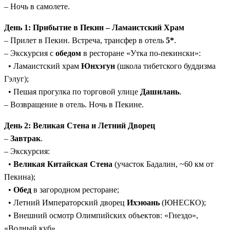
– Ночь в самолете.
Исторический Порт-Артур:
Уникальная возможность
посетить места, связанные с русской историей в Китае.
День 1: Прибытие в Пекин – Ламаистский Храм
Высокий уровень отелей:
5* в Пекине, 4* в Даляне.
– Прилет в Пекин. Встреча, трансфер в отель
5*
.
– Экскурсия с
обедом
в ресторане «Утка по-пекински»:
• Ламаистский храм
Юнхэгун
(школа тибетского буддизма
Гэлуг);
• Пешая прогулка по торговой улице
Дашилань
.
– Возвращение в отель. Ночь в Пекине.
День 2: Великая Стена и Летний Дворец
–
Завтрак
.
– Экскурсия:
•
Великая Китайская Стена
(участок Бадалин, ~60 км от
Пекина);
•
Обед
в загородном ресторане;
• Летний Императорский дворец
Ихэюань
(ЮНЕСКО);
• Внешний осмотр Олимпийских объектов: «Гнездо»,
«Водный куб».