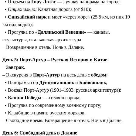
• Подъем на
Гору Лотос
— лучшая панорама на город;
•
Опционально:
Канатная дорога (от $10);
•
Синхайский парк
и мост «через море» (25,5 км, из них 19
км над водой);
• Прогулка по
«Даляньской Венеции»
— каналы,
скульптуры, итальянская архитектура.
– Возвращение в отель. Ночь в Даляне.
День 5: Порт-Артур – Русская История в Китае
–
Завтрак
.
– Экскурсия в
Порт-Артур
на весь день с
обедом
:
• Панорамы гор
Дунцзиганшань
и
Байюйшань
;
• Вокзал Порт-Артур (1901–1903, русская архитектура);
•
Башня Победы
— символ города;
• Прогулка по современному военному порту;
• Кладбище в память русских моряков.
– Свободное время. Возвращение в отель. Ночь в Даляне.
День 6: Свободный день в Даляне