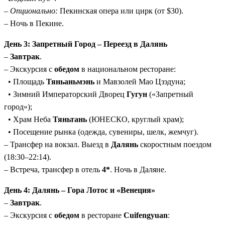
–
Опционально:
Пекинская опера или цирк (от $30).
– Ночь в Пекине.
День 3: Запретный Город – Переезд в Далянь
–
Завтрак
.
– Экскурсия с
обедом
в национальном ресторане:
• Площадь
Тяньаньмэнь
и Мавзолей Мао Цзэдуна;
• Зимний Императорский Дворец
Гугун
(«Запретный
город»);
• Храм Неба
Тяньтань
(ЮНЕСКО, круглый храм);
• Посещение рынка (одежда, сувениры, шелк, жемчуг).
– Трансфер на вокзал. Выезд в
Далянь
скоростным поездом
(18:30–22:14).
– Встреча, трансфер в отель
4*
. Ночь в Даляне.
День 4: Далянь – Гора Лотос и «Венеция»
–
Завтрак
.
– Экскурсия с
обедом
в ресторане
Cuifengyuan
: