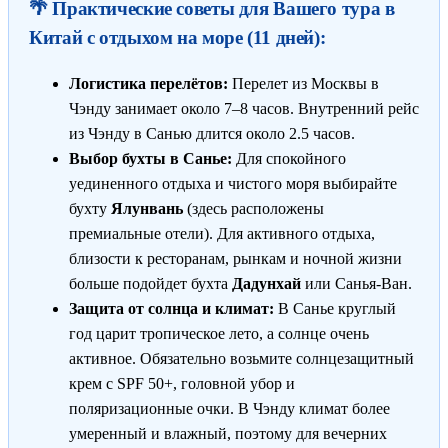
🌴 Практические советы для Вашего тура в
Китай с отдыхом на море (11 дней):
Логистика перелётов:
Перелет из Москвы в
Чэнду занимает около 7–8 часов. Внутренний рейс
из Чэнду в Санью длится около 2.5 часов.
Выбор бухты в Санье:
Для спокойного
уединенного отдыха и чистого моря выбирайте
бухту
Ялунвань
(здесь расположены
премиальные отели). Для активного отдыха,
близости к ресторанам, рынкам и ночной жизни
больше подойдет бухта
Дадунхай
или Санья-Ван.
Защита от солнца и климат:
В Санье круглый
год царит тропическое лето, а солнце очень
активное. Обязательно возьмите солнцезащитный
крем с SPF 50+, головной убор и
поляризационные очки. В Чэнду климат более
умеренный и влажный, поэтому для вечерних