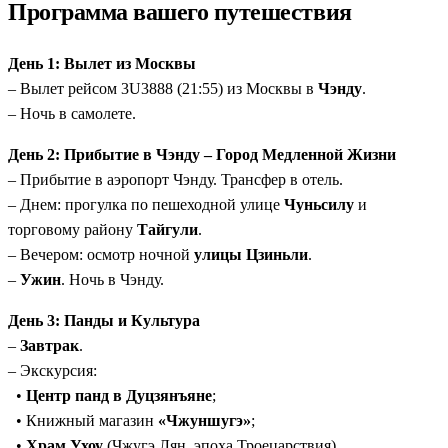
Программа вашего путешествия
авиабилеты, питание по программе, входные билеты,
трансферы.
День 1: Вылет из Москвы
Гибкость на Хайнане:
5 ночей в Санье с возможностью
– Вылет рейсом 3U3888 (21:55) из Москвы в
Чэнду
.
выбора уровня отеля (4* или 5*) и дополнительных
– Ночь в самолете.
экскурсий по желанию.
Уникальные локации:
Центр панд, храм Ухоу,
День 2: Прибытие в Чэнду – Город Медленной Жизни
книжный магазин «Чжуншугэ», монастырь
– Прибытие в аэропорт Чэнду. Трансфер в отель.
Вэньшуюань.
– Днем: прогулка по пешеходной улице
Чуньсилу
и
Без визовых сложностей:
Тур проходит только по
торговому району
Тайгули
.
Китаю.
– Вечером: осмотр ночной
улицы Цзиньли
.
–
Ужин
. Ночь в Чэнду.
День 3: Панды и Культура
–
Завтрак
.
– Экскурсия:
•
Центр панд в Дуцзянъяне
;
• Книжный магазин
«Чжуншугэ»
;
•
Храм Ухоу
(Чжугэ Лян, эпоха Троецарствия).