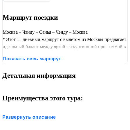
Маршрут поездки
Москва – Чэнду – Санья – Чэнду – Москва
* Этот 11-дневный маршрут с вылетом из Москвы предлагает
идеальный баланс между яркой экскурсионной программой в
Сычуани и премиальным пляжным отдыхом на «Восточных
Показать весь маршрут...
Гавайях» — тропическом острове Хайнань.
Детальная информация
Преимущества этого тура:
Два в одном:
Культурная программа + пляжный отдых
Развернуть описание
на знаменитом курорте Хайнаня.
Все включено:
Международные и внутренние