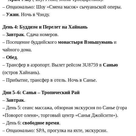
–
Опционально:
Шоу «Смена масок» сычуаньской оперы.
–
Ужин
. Ночь в Чэнду.
День 4: Буддизм и Перелет на Хайнань
–
Завтрак
. Сдача номеров.
– Посещение буддийского
монастыря Вэньшуюань
и
чайного дома.
–
Обед
.
– Трансфер в аэропорт. Вылет рейсом 3U8759 в
Санью
(остров Хайнань).
– Прибытие, трансфер в отель. Ночь в Санье.
Дни 5–6: Санья – Тропический Рай
–
Завтрак
.
– День 5: сеанс массажа, обзорная экскурсия по Санье (гора
«Поворот оленя», торговый центр «Санья Джойсити»).
– День 6:
свободное время
.
–
Опционально:
SPA, прогулка на яхте, экскурсии.