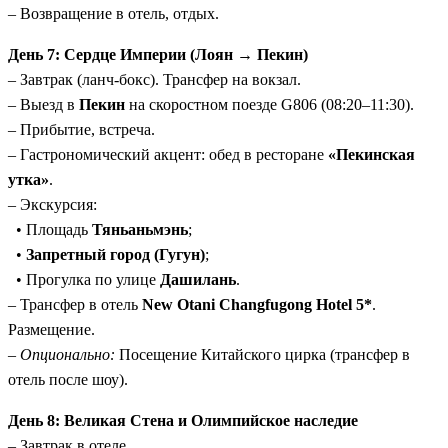
– Возвращение в отель, отдых.
День 7: Сердце Империи (Лоян → Пекин)
– Завтрак (ланч-бокс). Трансфер на вокзал.
– Выезд в
Пекин
на скоростном поезде G806 (08:20–11:30).
– Прибытие, встреча.
– Гастрономический акцент: обед в ресторане
«Пекинская
утка»
.
– Экскурсия:
• Площадь
Тяньаньмэнь
;
•
Запретный город (Гугун)
;
• Прогулка по улице
Дашилань
.
– Трансфер в отель
New Otani Changfugong Hotel 5*
.
Размещение.
–
Опционально:
Посещение Китайского цирка (трансфер в
отель после шоу).
День 8: Великая Стена и Олимпийское наследие
– Завтрак в отеле.