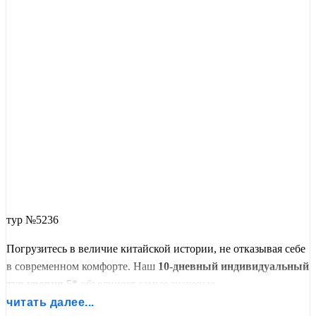
тур №5236
Погрузитесь в величие китайской истории, не отказывая себе
в современном комфорте. Наш
10-дневный индивидуальный
тур уровня 5*
объединяет самые знаковые
достопримечательности Поднебесной с проживанием в
читать далее...