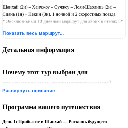
Шанхай (2н) – Ханчжоу – Сучжоу – Лоян/Шаолинь (2н) –
Сиань (1н) – Пекин (3н), 1 ночной и 2 скоростных поезда
* Эксклюзивный 10-дневный маршрут для двоих в отелях 5*
(Grand Central, Novotel, Friendship, New Otani). Сады Сучжоу,
Показать весь маршрут...
озеро Сиху, монастырь Шаолинь, Терракотовая армия и
Великая стена. Комфортные скоростные поезда,
Детальная информация
русскоговорящий гид, обеды с уткой по-пекински.
Путешествие высшего класса по древним столицам Китая.
Почему этот тур выбран для
взыскательных путешественников?
Развернуть описание
Отели 5*:
Проживание в проверенных отелях
международного уровня с безупречным сервисом,
Программа вашего путешествия
расположенных в удобных районах городов.
Комфортная логистика:
Перемещение между городами
День 1: Прибытие в Шанхай — Роскошь будущего
на современных скоростных поездах (второй класс —