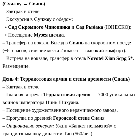
(Сучжоу → Сиань)
– Завтрак в отеле.
– Экскурсия в
Сучжоу
с обедом:
•
Сад Скромного Чиновника
и
Сад Рыбака
(ЮНЕСКО);
• Посещение
Музея шелка
.
– Трансфер на вокзал. Выезд в
Сиань
на скоростном поезде
(~6.5 часов, сидячие места 2 класса — высокий комфорт).
– Встреча на вокзале, трансфер в отель
Novotel Xian Scpg 5*
.
Размещение.
День 4: Терракотовая армия и стены древности (Сиань)
– Завтрак в отеле.
– Главная встреча:
Терракотовая армия
— 7000 уникальных
воинов императора Цинь Шихуана.
– Посещение художественного керамического завода.
– Прогулка по древней
Городской стене
Сианя.
–
Опционально вечером:
Ужин «Банкет пельменей» с
грандиозным шоу династии Тан ($60/чел).