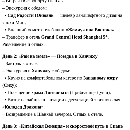
– Встреча в аэропорту Шанхая.
аналог бизнес-класса в Европе, с просторными креслами
– Экскурсия с обедом:
и сервисом). Опционально доступен апгрейд до первого
•
Сад Радости Юйюань
— шедевр ландшафтного дизайна
класса.
эпохи Мин;
Персональное внимание:
Индивидуальный
• Внешний осмотр телебашни
«Жемчужина Востока»
.
русскоговорящий гид и водитель на всем маршруте,
– Трансфер в отель
Grand Central Hotel Shanghai 5*
.
гибкий график под ваши предпочтения.
Размещение и отдых.
День 2: «Рай на земле» — Поездка в Ханчжоу
– Завтрак в отеле.
– Экскурсия в
Ханчжоу
с обедом:
• Круиз на комфортабельном катере по
Западному озеру
(Сиху)
;
• Посещение храма
Линъиньсы
(Прибежище Души);
• Визит на чайные плантации с дегустацией элитного чая
«Колодец Дракона»
.
– Возвращение в Шанхай вечером. Отдых в отеле.
День 3: «Китайская Венеция» и скоростной путь в Сиань