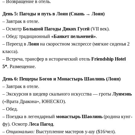
– Возвращение в отель.
День 5: Пагоды и путь в Лоян (Сиань → Лоян)
– Завтрак в отеле.
– Осмотр
Большой Пагоды Диких Гусей
(VII век).
– Обед: традиционный
«Банкет пельменей»
.
– Переезд в
Лоян
на скоростном экспрессе (мягкие сиденья 2
класса).
– Встреча, трансфер в исторический отель
Friendship Hotel
5*
. Размещение.
День 6: Пещеры Богов и Монастырь Шаолинь (Лоян)
– Завтрак в отеле.
– Экскурсия в шедевр скального искусства — гроты
Лунмэнь
(«Врата Дракона», ЮНЕСКО).
– Обед.
– Поездка в легендарный
монастырь Шаолинь
(родина кунг-
фу). Осмотр
Леса Пагод
.
–
Опционально:
Выступление мастеров у-шу ($16/чел).