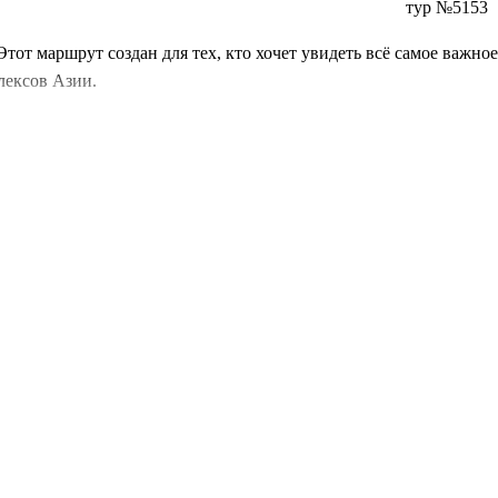
тур №5153
 Этот маршрут создан для тех, кто хочет увидеть всё самое важн
лексов Азии.
, от Храма Неба до «Гнезда» — без спешки, экскурсии с личны
х баланс культуры и отдыха.