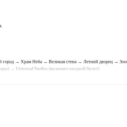
я.
й город → Храм Неба → Великая стена → Летний дворец → З
ары) → Universal Studios (включает входной билет)