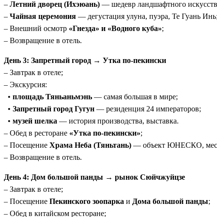
–
Летний дворец (Ихэюань)
— шедевр ландшафтного искусст
–
Чайная церемония
— дегустация улуна, пуэра, Те Гуань Инь
– Внешний осмотр
«Гнезда» и «Водного куба»
;
– Возвращение в отель.
День 3: Запретный город → Утка по-пекински
– Завтрак в отеле;
– Экскурсия:
•
площадь Тяньаньмэнь
— самая большая в мире;
•
Запретный город Гугун
— резиденция 24 императоров;
•
музей шелка
— история производства, выставка.
– Обед в ресторане
«Утка по-пекински»
;
– Посещение
Храма Неба (Тяньтань)
— объект ЮНЕСКО, мест
– Возвращение в отель.
День 4: Дом большой панды → рынок Сюйчжуйцзе
– Завтрак в отеле;
– Посещение
Пекинского зоопарка
и
Дома большой панды
;
– Обед в китайском ресторане;