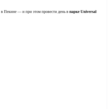
ое в Пекине — и при этом провести день в
парке Universal
м русскоговорящим гидом и полной свободой выбора. Это