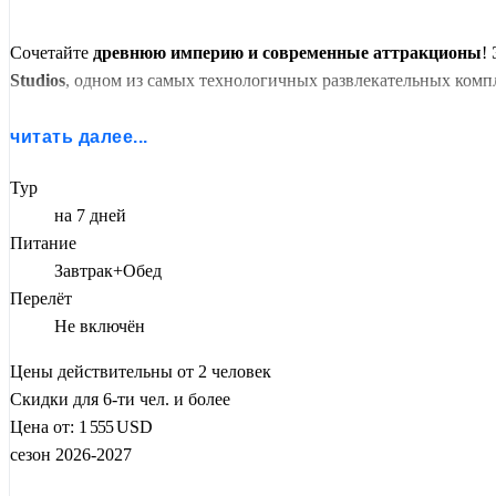
Сочетайте
древнюю империю и современные аттракционы
!
Studios
, одном из самых технологичных развлекательных комп
Вы пройдёте путь от императорских дворцов до Гарри Поттера
читать далее...
идеальное решение для семей, пар и путешественников, ценящи
Тур
на 7 дней
Питание
Завтрак+Обед
Перелёт
Не включён
Цены действительны от 2 человек
Скидки для 6-ти чел. и более
Цена от:
1 555
USD
сезон 2026-2027