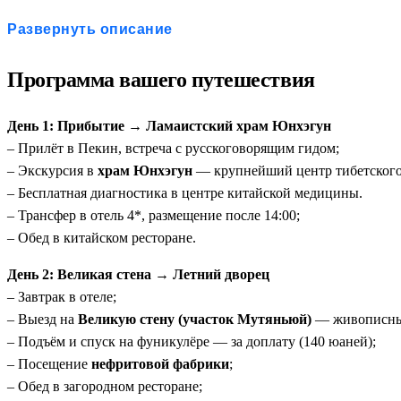
Для семей с детьми
Развернуть описание
Культура для родителей, аттракционы для детей. В один день 
Программа вашего путешествия
Для пар
День 1: Прибытие → Ламаистский храм Юнхэгун
Идеальный баланс: романтика чайной церемонии и адреналин Un
– Прилёт в Пекин, встреча с русскоговорящим гидом;
– Экскурсия в
храм Юнхэгун
— крупнейший центр тибетского 
Для ценителей культуры и комфорта
– Бесплатная диагностика в центре китайской медицины.
– Трансфер в отель 4*, размещение после 14:00;
Не просто экскурсии — глубокие включения с личным гидом, 
– Обед в китайском ресторане.
Для тех, кто летит транзитом через Китай
День 2: Великая стена → Летний дворец
– Завтрак в отеле;
Если у вас несколько дней в Пекине — используйте их с пользо
– Выезд на
Великую стену (участок Мутяньюй)
— живописный
– Подъём и спуск на фуникулёре — за доплату (140 юаней);
– Посещение
нефритовой фабрики
;
– Обед в загородном ресторане;