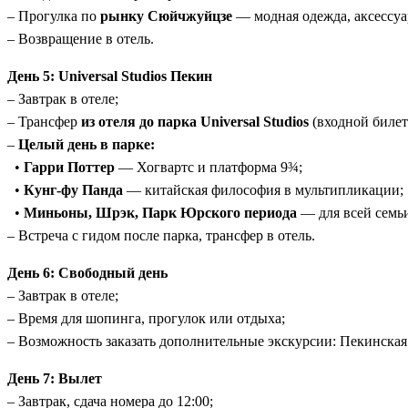
– Прогулка по
рынку Сюйчжуйцзе
— модная одежда, аксессуа
– Возвращение в отель.
День 5: Universal Studios Пекин
– Завтрак в отеле;
– Трансфер
из отеля до парка Universal Studios
(входной билет
–
Целый день в парке:
•
Гарри Поттер
— Хогвартс и платформа 9¾;
•
Кунг-фу Панда
— китайская философия в мультипликации;
•
Миньоны, Шрэк, Парк Юрского периода
— для всей семь
– Встреча с гидом после парка, трансфер в отель.
День 6: Свободный день
– Завтрак в отеле;
– Время для шопинга, прогулок или отдыха;
– Возможность заказать дополнительные экскурсии: Пекинская 
День 7: Вылет
– Завтрак, сдача номера до 12:00;