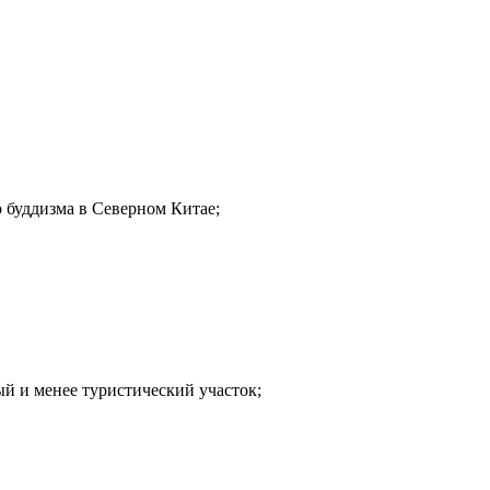
— Запретный город, в другой — Гарри Поттер. Ребёнок будет в в
iversal Studios. Откройте Китай вместе.
буддизма в Северном Китае;
удобные отели, комфортный транспорт.
й. Увидите главное и даже успеете в парк.
 и менее туристический участок;