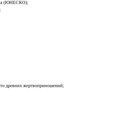
ва (ЮНЕСКО);
;
о древних жертвоприношений;