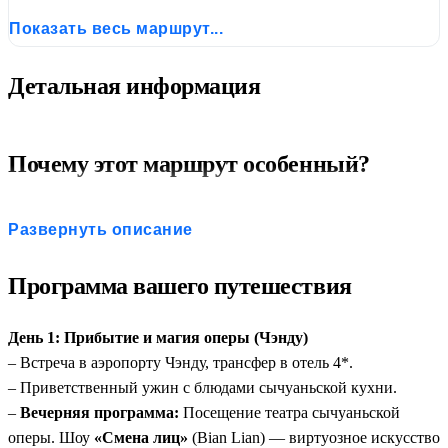
Лэшане, наскальные рельефы Дацзу и футуристический
Показать весь маршрут...
Чунцин с его ночными огнями. Комфортные скоростные
поезда, отели 4*, русскоговорящий гид в Чэнду. Полное
Детальная информация
погружение в культуру Сычуани и динамику мегаполиса.
Почему этот маршрут особенный?
Три объекта ЮНЕСКО:
Заповедник больших панд,
Развернуть описание
статуя Будды в Лэшане и наскальные рельефы Дацзу.
Контраст городов:
От уютных чайных домиков и
Программа вашего путешествия
бамбуковых лесов Чэнду до головокружительных
небоскребов и ночных огней Чунцина.
День 1: Прибытие и магия оперы (Чэнду)
Гастрономическое путешествие:
Вы попробуете
– Встреча в аэропорту Чэнду, трансфер в отель 4*.
знаменитый сычуаньский хот-пот в двух его вариациях:
– Приветственный ужин с блюдами сычуаньской кухни.
чэндувской (острой) и чунцинской (еще более острой!).
–
Вечерняя программа:
Посещение театра сычуаньской
Комфорт перемещения:
Скоростные поезда (всего 1–
оперы. Шоу
«Смена лиц»
(Bian Lian) — виртуозное искусство
1.5 часа в пути) делают переход между городами