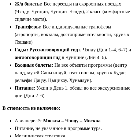
Ж/д билеты:
Все переезды на скоростных поездах
(Чэнду–Чунцин, Чунцин–Чэнду), 2 класс (комфортные
сидячие места).
Трансферы:
Все индивидуальные трансферы
(аэропорты, вокзалы, достопримечательности, круиз в
Лэшане).
Гиды:
Русскоговорящий гид
в Чэнду (Дни 1–4, 6–7) и
англоговорящий гид
в Чунцине (Дни 4–6).
Входные билеты:
На все объекты программы (центр
панд, музей Саньсиндуй, театр оперы, круиз к Будде,
рельефы Дацзу, Цыцикоу, Хуньядун).
Питание:
Ужин в День 1, обеды во все экскурсионные
дни (Дни 2–6).
В стоимость не включено:
Авиаперелёт
Москва – Чэнду – Москва
.
Питание, не указанное в программе тура.
Медицинская страховка.