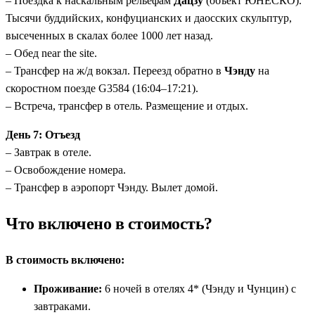
– Поездка к наскальным рельефам
Дацзу
(объект ЮНЕСКО).
Тысячи буддийских, конфуцианских и даосских скульптур,
высеченных в скалах более 1000 лет назад.
– Обед near the site.
– Трансфер на ж/д вокзал. Переезд обратно в
Чэнду
на
скоростном поезде G3584 (16:04–17:21).
– Встреча, трансфер в отель. Размещение и отдых.
День 7: Отъезд
– Завтрак в отеле.
– Освобождение номера.
– Трансфер в аэропорт Чэнду. Вылет домой.
Что включено в стоимость?
В стоимость включено:
Проживание:
6 ночей в отелях 4* (Чэнду и Чунцин) с
завтраками.