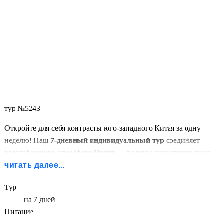
тур №5243
Откройте для себя контрасты юго-западного Китая за одну
неделю! Наш
7-дневный индивидуальный тур
соединяет
расслабленную атмосферу
Чэнду
— родины гигантских панд
и острой кухни, с бешеным ритмом
Чунцина
— города
читать далее...
небоскребов, построенных на горах. Вы увидите самого
Тур
высокого каменного
Будду в мире
, загадочные наскальные
на 7 дней
рельефы
Дацзу
и узнаете тайны древней цивилизации
Питание
Саньсиндуй
.