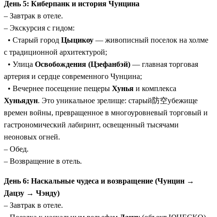
День 5: Киберпанк и история Чунцина
– Завтрак в отеле.
– Экскурсия с гидом:
• Старый город
Цыцикоу
— живописный поселок на холме
с традиционной архитектурой;
• Улица
Освобождения (Цзефанбэй)
— главная торговая
артерия и сердце современного Чунцина;
• Вечернее посещение пещеры
Хунья
и комплекса
Хуньядун
. Это уникальное зрелище: старый防空убежище
времен войны, превращенное в многоуровневый торговый и
гастрономический лабиринт, освещенный тысячами
неоновых огней.
– Обед.
– Возвращение в отель.
День 6: Наскальные чудеса и возвращение (Чунцин →
Дацзу → Чэнду)
– Завтрак в отеле.