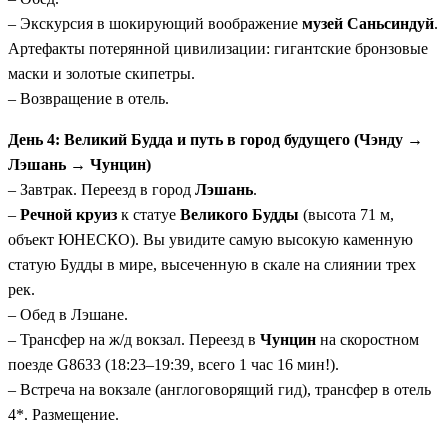
– Экскурсия в шокирующий воображение
музей Саньсиндуй
.
Артефакты потерянной цивилизации: гигантские бронзовые
маски и золотые скипетры.
– Возвращение в отель.
День 4: Великий Будда и путь в город будущего (Чэнду →
Лэшань → Чунцин)
– Завтрак. Переезд в город
Лэшань
.
–
Речной круиз
к статуе
Великого Будды
(высота 71 м,
объект ЮНЕСКО). Вы увидите самую высокую каменную
статую Будды в мире, высеченную в скале на слиянии трех
рек.
– Обед в Лэшане.
– Трансфер на ж/д вокзал. Переезд в
Чунцин
на скоростном
поезде G8633 (18:23–19:39, всего 1 час 16 мин!).
– Встреча на вокзале (англоговорящий гид), трансфер в отель
4*. Размещение.