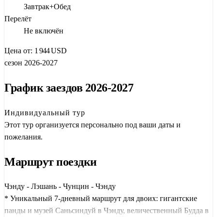
Завтрак+Обед
Логистика тура построена на современных
скоростных
Перелёт
поездах
, которые за считанные минуты связывают эти
Не включён
мегаполисы. В Чэнду вас будет сопровождать
Цена от:
1 944
USD
русскоговорящий гид
, а в Чунцине — профессиональный
сезон 2026-2027
англоговорящий гид, который откроет секреты самого
киберпанкового города Китая.
График заездов 2026-2027
Индивидуальный тур
Этот тур организуется персонально под ваши даты и
пожелания.
Маршрут поездки
Чэнду - Лэшань - Чунцин - Чэнду
* Уникальный 7-дневный маршрут для двоих: гигантские
панды и музей Саньсиндуй в Чэнду, величественный Будда в