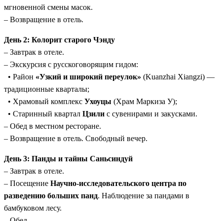
мгновенной смены масок.
быстрым и удобным.
– Возвращение в отель.
День 2: Колорит старого Чэнду
– Завтрак в отеле.
– Экскурсия с русскоговорящим гидом:
• Район
«Узкий и широкий переулок»
(Kuanzhai Xiangzi) —
традиционные кварталы;
• Храмовый комплекс
Ухоуцы
(Храм Маркиза У);
• Старинный квартал
Цзили
с сувенирами и закусками.
– Обед в местном ресторане.
– Возвращение в отель. Свободный вечер.
День 3: Панды и тайны Саньсиндуй
– Завтрак в отеле.
– Посещение
Научно-исследовательского центра по
разведению больших панд
. Наблюдение за пандами в
бамбуковом лесу.
– Обед.