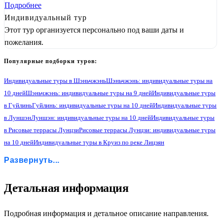
Подробнее
Индивидуальный тур
Этот тур организуется персонально под ваши даты и
пожелания.
Популярные подборки туров:
Индивидуальные туры в Шэньчжэнь
Шэньчжэнь: индивидуальные туры на
10 дней
Шэньчжэнь: индивидуальные туры на 9 дней
Индивидуальные туры
в Гуйлинь
Гуйлинь: индивидуальные туры на 10 дней
Индивидуальные туры
в Луншэн
Луншэн: индивидуальные туры на 10 дней
Индивидуальные туры
в Рисовые террасы Лунцзи
Рисовые террасы Лунцзи: индивидуальные туры
на 10 дней
Индивидуальные туры в Круиз по реке Лицзян
Круиз по реке Лицзян: индивидуальные туры на 10 дней
Развернуть...
Индивидуальные туры в Яншо
Яншо: индивидуальные туры на 10 дней
Индивидуальные туры в Гуанчжоу
Гуанчжоу: индивидуальные туры на 10 дней
2
Детальная информация
Гуанчжоу: индивидуальные туры на 9 дней
Индивидуальные туры в Чжанцзяцзе
Чжанцзяцзе: индивидуальные туры на 9 дней
Подробная информация и детальное описание направления.