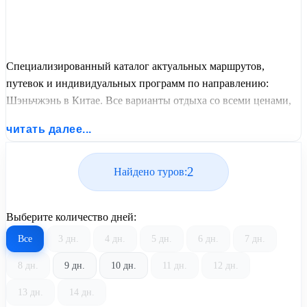
Специализированный каталог актуальных маршрутов,
путевок и индивидуальных программ по направлению:
Шэньчжэнь в Китае. Все варианты отдыха со всеми ценами,
питанием, перелетом или автобусным проездом и актуальным
читать далее...
графиком заездов от United Travel Systems.
2
Найдено туров:
Выберите количество дней:
Все
3 дн.
4 дн.
5 дн.
6 дн.
7 дн.
8 дн.
9 дн.
10 дн.
11 дн.
12 дн.
13 дн.
14 дн.