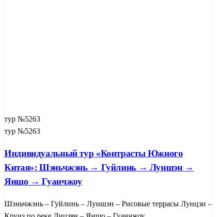
тур №5263
тур №5263
Индивидуальный тур «Контрасты Южного
Китая»: Шэньчжэнь → Гуйлинь → Луншэн →
Яншо → Гуанчжоу
Шэньчжэнь – Гуйлинь – Луншэн – Рисовые террасы Лунцзи –
Круиз по реке Лицзян – Яншо – Гуанчжоу