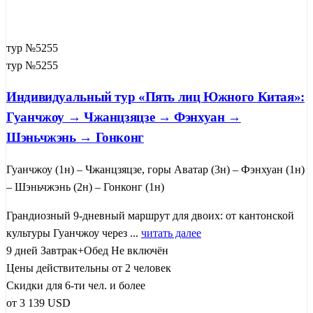
тур №5255
тур №5255
Индивидуальный тур «Пять лиц Южного Китая»:
Гуанчжоу → Чжанцзяцзе → Фэнхуан →
Шэньчжэнь → Гонконг
Гуанчжоу (1н) – Чжанцзяцзе, горы Аватар (3н) – Фэнхуан (1н)
– Шэньчжэнь (2н) – Гонконг (1н)
Грандиозный 9-дневный маршрут для двоих: от кантонской
культуры Гуанчжоу через ...
читать далее
9 дней
Завтрак+Обед
Не включён
Цены действительны от 2 человек
Скидки для 6-ти чел. и более
от
3 139
USD