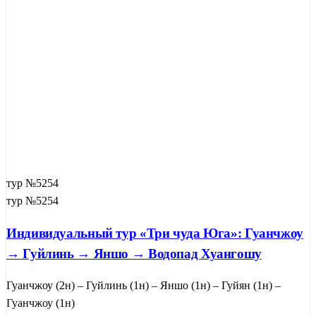
тур №5254
тур №5254
Индивидуальный тур «Три чуда Юга»: Гуанчжоу
→ Гуйлинь → Яншо → Водопад Хуангошу
Гуанчжоу (2н) – Гуйлинь (1н) – Яншо (1н) – Гуйян (1н) –
Гуанчжоу (1н)