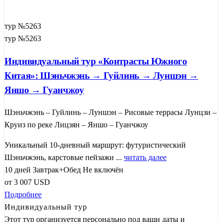
тур №5263
тур №5263
Индивидуальный тур «Контрасты Южного
Китая»: Шэньчжэнь → Гуйлинь → Луншэн →
Яншо → Гуанчжоу
Шэньчжэнь – Гуйлинь – Луншэн – Рисовые террасы Лунцзи –
Круиз по реке Лицзян – Яншо – Гуанчжоу
Уникальный 10-дневный маршрут: футуристический
Шэньчжэнь, карстовые пейзажи ...
читать далее
10 дней
Завтрак+Обед
Не включён
от
3 007
USD
Подробнее
Индивидуальный тур
Этот тур организуется персонально под ваши даты и