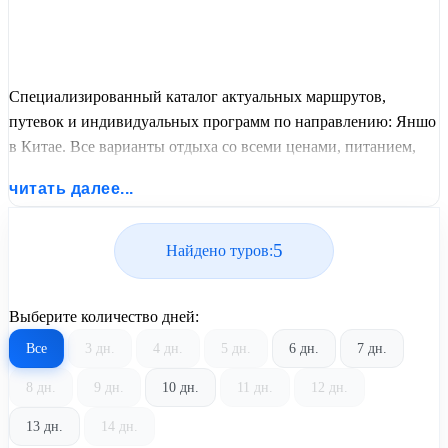
Специализированный каталог актуальных маршрутов,
путевок и индивидуальных программ по направлению: Яншо
в Китае. Все варианты отдыха со всеми ценами, питанием,
перелетом или автобусным проездом и актуальным графиком
читать далее...
заездов от United Travel Systems.
5
Найдено туров:
Выберите количество дней:
Все
3 дн.
4 дн.
5 дн.
6 дн.
7 дн.
8 дн.
9 дн.
10 дн.
11 дн.
12 дн.
13 дн.
14 дн.