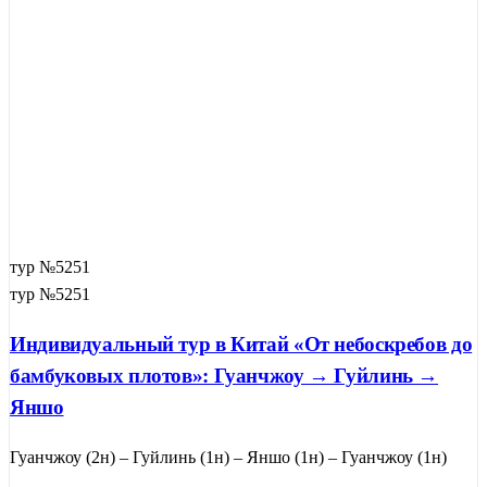
тур №5251
тур №5251
Индивидуальный тур в Китай «От небоскребов до
бамбуковых плотов»: Гуанчжоу → Гуйлинь →
Яншо
Гуанчжоу (2н) – Гуйлинь (1н) – Яншо (1н) – Гуанчжоу (1н)