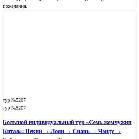
пожелания.
тур №5207
тур №5207
Большой индивидуальный тур «Семь жемчужин
Китая»: Пекин → Лоян → Сиань → Чэнду →