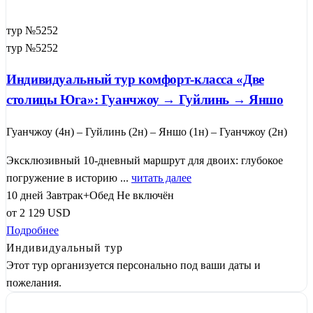
тур №5252
тур №5252
Индивидуальный тур комфорт-класса «Две
столицы Юга»: Гуанчжоу → Гуйлинь → Яншо
Гуанчжоу (4н) – Гуйлинь (2н) – Яншо (1н) – Гуанчжоу (2н)
Эксклюзивный 10-дневный маршрут для двоих: глубокое
погружение в историю ...
читать далее
10 дней
Завтрак+Обед
Не включён
от
2 129
USD
Подробнее
Индивидуальный тур
Этот тур организуется персонально под ваши даты и
пожелания.