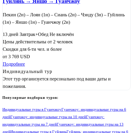
Гуйлинь → Яншо → Гуанчжоу
Пекин (2н) – Лоян (1н) – Сиань (2н) – Чэнду (3н) – Гуйлинь
(1н) – Яншо (1н) – Гуанчжоу (2н)
13 дней
Завтрак+Обед
Не включён
Цены действительны от 2 человек
Скидки для 6-ти чел. и более
от
3 769
USD
Подробнее
Индивидуальный тур
Этот тур организуется персонально под ваши даты и
пожелания.
Популярные подборки туров:
Индивидуальные туры в Гуанчжоу
Гуанчжоу: индивидуальные туры на 6
дней
Гуанчжоу: индивидуальные туры на 10 дней
Гуанчжоу:
индивидуальные туры на 7 дней
Гуанчжоу: индивидуальные туры на 13
дней
Индивидуальные туры в Гуйлинь
Гуйлинь: индивидуальные туры на 6