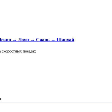
 Пекин → Лоян → Сиань → Шанхай
на скоростных поездах
я.