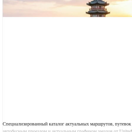
Специализированный каталог актуальных маршрутов, путевок 
автобусным проездом и актуальным графиком заездов от United 