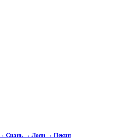
 → Сиань → Лоян → Пекин