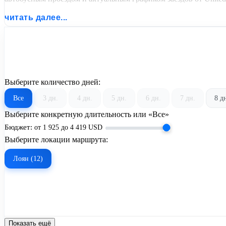
читать далее...
Выберите количество дней:
Все
3 дн.
4 дн.
5 дн.
6 дн.
7 дн.
8 д
Выберите конкретную длительность или «Все»
Бюджет:
от
1 925
до
4 419
USD
Выберите локации маршрута:
Лоян (12)
Показать ещё